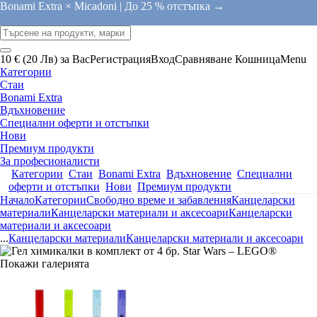
Bonami Extra × Micadoni |
До 25 % отстъпка →
10 € (20 Лв) за Вас
Регистрация
Вход
Сравняване
Кошница
Menu
Категории
Стаи
Bonami Extra
Вдъхновение
Специални оферти и отстъпки
Нови
Премиум продукти
За професионалисти
Категории
Стаи
Bonami Extra
Вдъхновение
Специални
оферти и отстъпки
Нови
Премиум продукти
Начало
Категории
Свободно време и забавления
Канцеларски
материали
Канцеларски материали и аксесоари
Канцеларски
материали и аксесоари
...
Канцеларски материали
Канцеларски материали и аксесоари
Покажи галерията