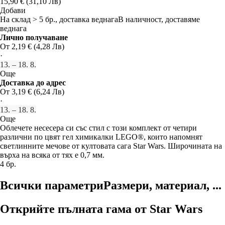
15,90 € (31,10 Лв)
Добави
На склад > 5 бр., доставка веднага
В наличност, доставяме
веднага
Лично получаване
От 2,19 € (4,28 Лв)
·
13. – 18. 8.
Още
Доставка до адрес
От 3,19 € (6,24 Лв)
·
13. – 18. 8.
Още
Облечете несесера си със стил с този комплект от четири
различни по цвят гел химикалки LEGO®, които напомнят
светлинните мечове от култовата сага Star Wars. Широчината на
върха на всяка от тях е 0,7 мм.
4 бр.
Всички параметри
Размери, материал, ...
Открийте пълната гама от Star Wars