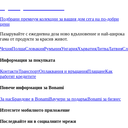
Премиум с отстъпка
Подбрани премиум колекции за вашия дом сега на по-добри
цени
Пазарувайте с ежедневна доза ново вдъхновение и най-широка
гама от продукти за красив живот.
Чехия
Полша
Словакия
Румъния
Унгария
Хърватия
Литва
Латвия
Сл
Информация за покупката
Контакти
Транспорт
Оплаквания и връщания
Плащане
Как
работят кредитите
Повече информация за Bonami
За нас
Брандове в Bonami
Ваучери за подарък
Bonami за бизнес
Изтеглете мобилното приложение
Последвайте ни в социалните мрежи