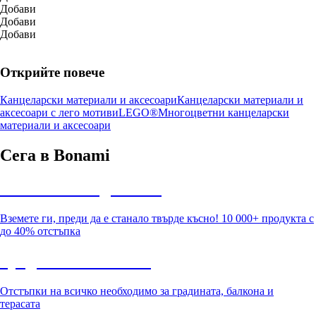
Добави
Добави
Добави
Открийте повече
Канцеларски материали и аксесоари
Канцеларски материали и
аксесоари с лего мотиви
LEGO®
Многоцветни канцеларски
материали и аксесоари
Сега в Bonami
Summer Sale до -40%
Вземете ги, преди да е станало твърде късно! 10 000+ продукта с
до 40% отстъпка
Градина с отстъпка
Отстъпки на всичко необходимо за градината, балкона и
терасата