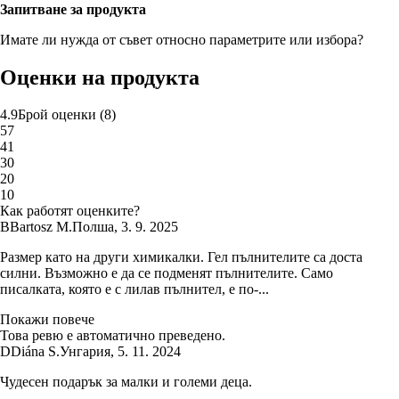
Запитване за продукта
Имате ли нужда от съвет относно параметрите или избора?
Оценки на продукта
4.9
Брой оценки
(
8
)
5
7
4
1
3
0
2
0
1
0
Как работят оценките?
B
Bartosz M.
Полша
,
3. 9. 2025
Размер като на други химикалки. Гел пълнителите са доста
силни. Възможно е да се подменят пълнителите. Само
писалката, която е с лилав пълнител, е по-...
Покажи повече
Това ревю е автоматично преведено.
D
Diána S.
Унгария
,
5. 11. 2024
Чудесен подарък за малки и големи деца.