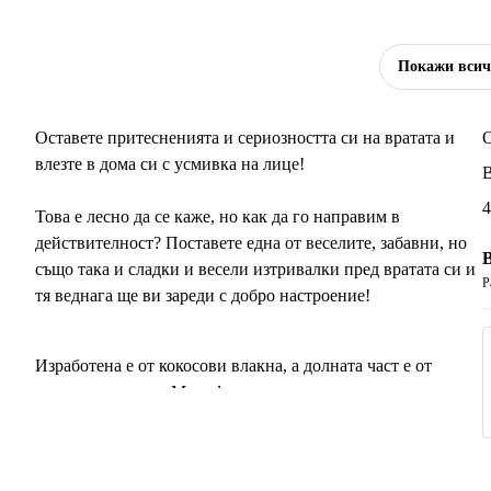
Покажи вси
Оставете притесненията и сериозността си на вратата и
О
влезте в дома си с усмивка на лице!
В
4
Това е лесно да се каже, но как да го направим в
действителност? Поставете една от веселите, забавни, но
също така и сладки и весели изтривалки пред вратата си и
Р
тя веднага ще ви зареди с добро настроение!
Изработена е от кокосови влакна, а долната част е от
естествен каучук. Модифицираният производствен
процес, който се извършва в Обединеното кралство,
значително намалява изронването на влакната, като по
този начин удължава живота на постелката.