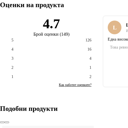
Оценки на продукта
4.7
Забележка: Изтривалката за врата е подходяща за
L
вътрешни помещения и покрити външни пространства. Не
И
я излагайте на дъжд - продължителното излагане на влага
Брой оценки
(
149
)
Една висок
5
126
може да доведе до повреда.
Това ревю
4
16
3
4
2
1
1
2
Как работят оценките?
Подобни продукти