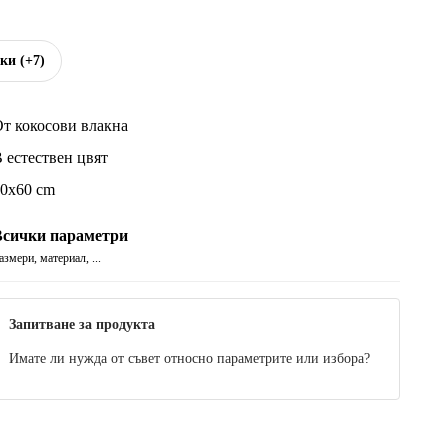
чки
(+7)
т кокосови влакна
 естествен цвят
0x60 cm
Всички параметри
азмери, материал, ...
Запитване за продукта
Имате ли нужда от съвет относно параметрите или избора?