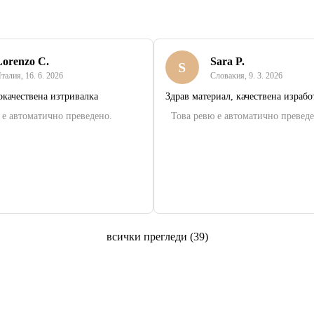
Lorenzo C.
Sara P.
S
талия
,
16. 6. 2026
Словакия
,
9. 3. 2026
окачествена изтривалка
Здрав материал, качествена израбо
 е автоматично преведено.
Това ревю е автоматично преведе
всички прегледи
(
39
)