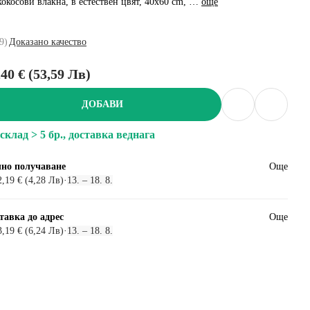
кокосови влакна, в естествен цвят, 40x60 cm
, …
още
9
)
Доказано качество
,40 € (53,59 Лв)
ДОБАВИ
склад > 5 бр., доставка веднага
но получаване
Още
2,19 € (4,28 Лв)
·
13. – 18. 8.
тавка до адрес
Още
3,19 € (6,24 Лв)
·
13. – 18. 8.