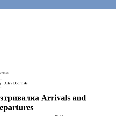
659658
Artsy Doormats
зтривалка Arrivals and
epartures