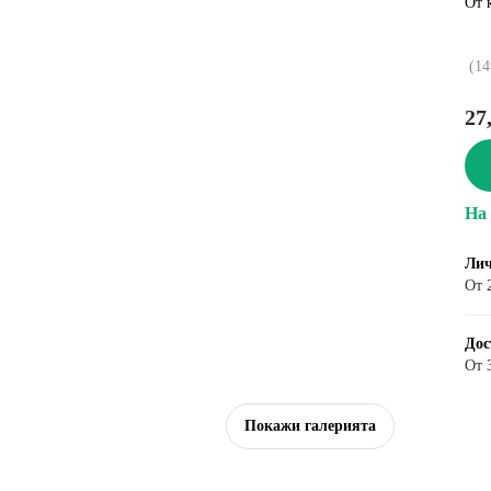
От 
(
14
27
На 
Лич
От 
Дос
От 
Покажи галерията