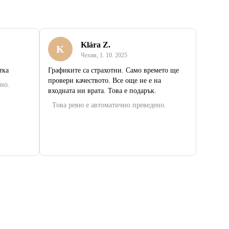
Klára Z.
K
Чехия
,
1. 10. 2025
тка
Графиките са страхотни. Само времето ще
провери качеството. Все още не е на
но.
входната ни врата. Това е подарък.
Това ревю е автоматично преведено.