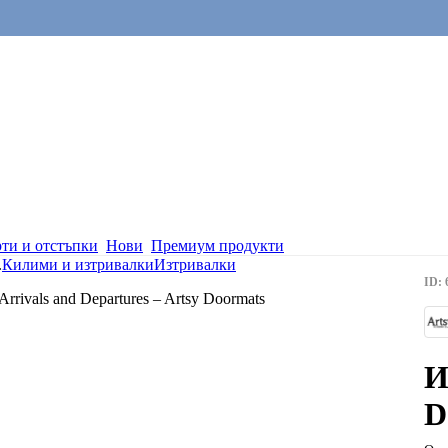
ти и отстъпки
Нови
Премиум продукти
.
Килими и изтривалки
Изтривалки
ID: 
И
D