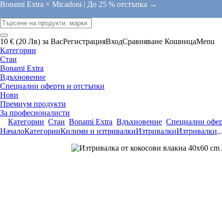
Bonami Extra × Micadoni |
До 25 % отстъпка →
10 € (20 Лв) за Вас
Регистрация
Вход
Сравняване
Кошница
Menu
Категории
Стаи
Bonami Extra
Вдъхновение
Специални оферти и отстъпки
Нови
Премиум продукти
За професионалисти
Категории
Стаи
Bonami Extra
Вдъхновение
Специални офер
Начало
Категории
Килими и изтривалки
Изтривалки
Изтривалки
..