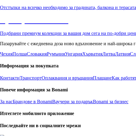
Отстъпки на всичко необходимо за градината, балкона и терасат
Премиум с отстъпка
Подбрани премиум колекции за вашия дом сега на по-добри цен
Пазарувайте с ежедневна доза ново вдъхновение и най-широка г
Чехия
Полша
Словакия
Румъния
Унгария
Хърватия
Литва
Латвия
Сл
Информация за покупката
Контакти
Транспорт
Оплаквания и връщания
Плащане
Как работя
Повече информация за Bonami
За нас
Брандове в Bonami
Ваучери за подарък
Bonami за бизнес
Изтеглете мобилното приложение
Последвайте ни в социалните мрежи