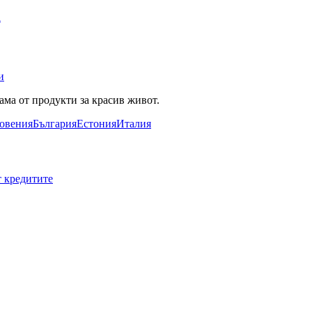
а
и
ама от продукти за красив живот.
овения
България
Естония
Италия
т кредитите