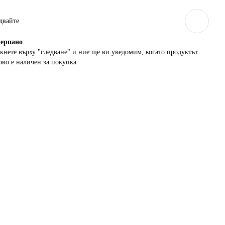
двайте
ерпанo
кнете върху "следване" и ние ще ви уведомим, когато продуктът
ово е наличен за покупка.