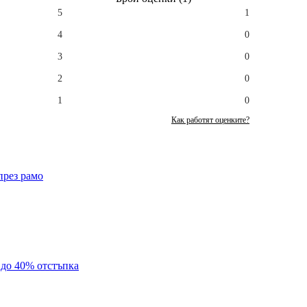
5
1
4
0
3
0
2
0
1
0
Как работят оценките?
през рамо
с до 40% отстъпка