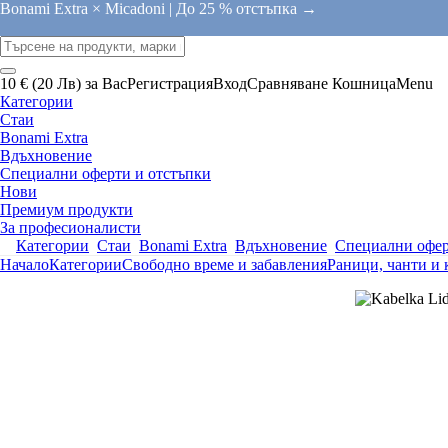
Bonami Extra × Micadoni |
До 25 % отстъпка →
10 € (20 Лв) за Вас
Регистрация
Вход
Сравняване
Кошница
Menu
Категории
Стаи
Bonami Extra
Вдъхновение
Специални оферти и отстъпки
Нови
Премиум продукти
За професионалисти
Категории
Стаи
Bonami Extra
Вдъхновение
Специални офер
Начало
Категории
Свободно време и забавления
Раници, чанти и