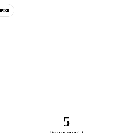
ички
5
Брой оценки
(
1
)