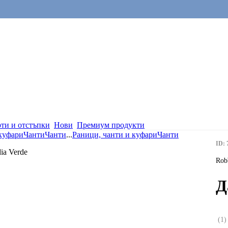
ти и отстъпки
Нови
Премиум продукти
 куфари
Чанти
Чанти
...
Раници, чанти и куфари
Чанти
ID: 
Rob
Д
(
1
)