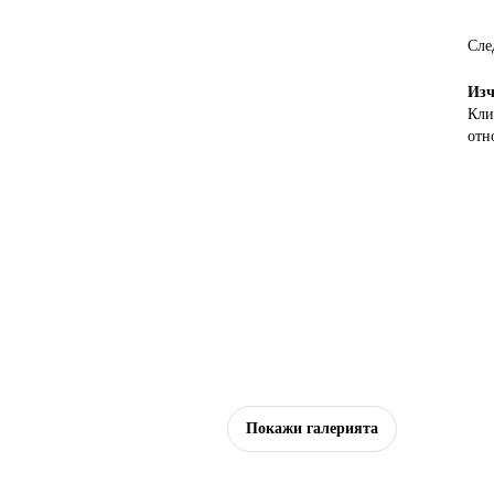
Сле
Изч
Кли
отн
Покажи галерията