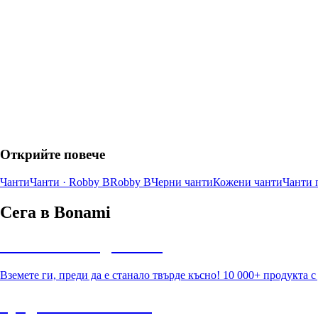
Открийте повече
Чанти
Чанти · Robby B
Robby B
Черни чанти
Кожени чанти
Чанти 
Сега в Bonami
Summer Sale до -40%
Вземете ги, преди да е станало твърде късно! 10 000+ продукта 
Градина с отстъпка