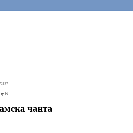
72127
by B
амска чанта