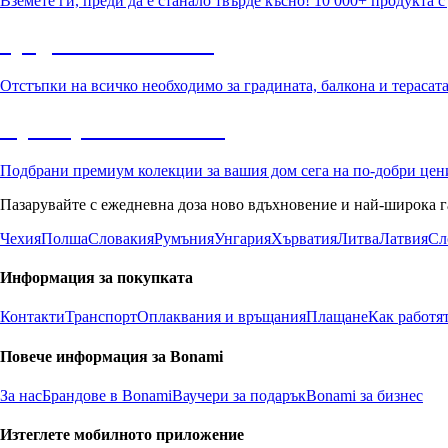
Вземете ги, преди да е станало твърде късно! 10 000+ продукта 
Градина с отстъпка
Отстъпки на всичко необходимо за градината, балкона и терасат
Премиум с отстъпка
Подбрани премиум колекции за вашия дом сега на по-добри цен
Пазарувайте с ежедневна доза ново вдъхновение и най-широка г
Чехия
Полша
Словакия
Румъния
Унгария
Хърватия
Литва
Латвия
Сл
Информация за покупката
Контакти
Транспорт
Оплаквания и връщания
Плащане
Как работя
Повече информация за Bonami
За нас
Брандове в Bonami
Ваучери за подарък
Bonami за бизнес
Изтеглете мобилното приложение