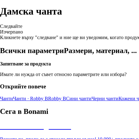
Дамска чанта
Следвайте
Изчерпанo
Кликнете върху "следване" и ние ще ви уведомим, когато продук
Всички параметри
Размери, материал, ...
Запитване за продукта
Имате ли нужда от съвет относно параметрите или избора?
Открийте повече
Чанти
Чанти · Robby B
Robby B
Сини чанти
Черни чанти
Кожени ч
Сега в Bonami
Summer Sale до -40%