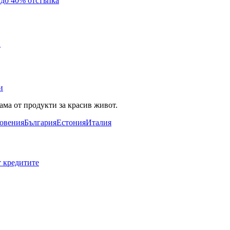
с до 40% отстъпка
а
и
ама от продукти за красив живот.
овения
България
Естония
Италия
т кредитите