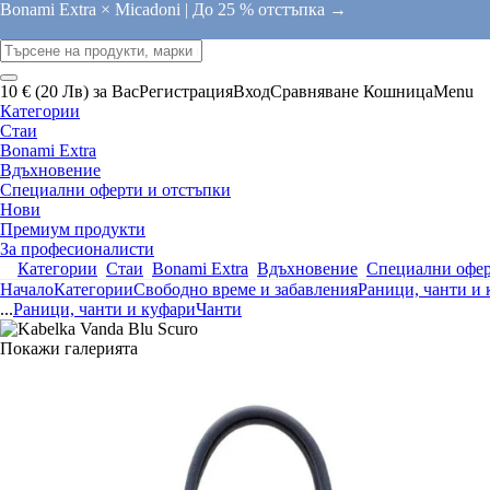
Bonami Extra × Micadoni |
До 25 % отстъпка →
10 € (20 Лв) за Вас
Регистрация
Вход
Сравняване
Кошница
Menu
Категории
Стаи
Bonami Extra
Вдъхновение
Специални оферти и отстъпки
Нови
Премиум продукти
За професионалисти
Категории
Стаи
Bonami Extra
Вдъхновение
Специални офер
Начало
Категории
Свободно време и забавления
Раници, чанти и
...
Раници, чанти и куфари
Чанти
Покажи галерията