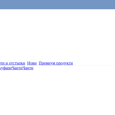
ти и отстъпки
Нови
Премиум продукти
 куфари
Чанти
Чанти