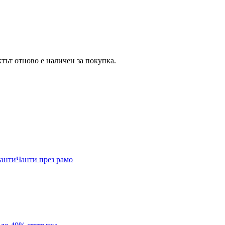
тът отново е наличен за покупка.
анти
Чанти през рамо