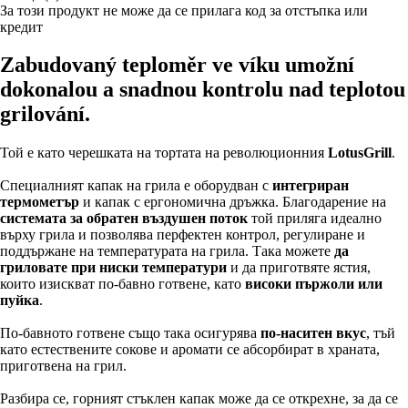
За този продукт не може да се прилага код за отстъпка или
кредит
Zabudovaný teploměr ve víku umožní
dokonalou a snadnou kontrolu nad teplotou
grilování.
Той е като черешката на тортата на революционния
LotusGrill
.
Специалният капак на грила е оборудван с
интегриран
термометър
и капак с ергономична дръжка. Благодарение на
системата за обратен въздушен поток
той приляга идеално
върху грила и позволява перфектен контрол, регулиране и
поддържане на температурата на грила. Така можете
да
гриловате при ниски температури
и да приготвяте ястия,
които изискват по-бавно готвене, като
високи пържоли или
пуйка
.
По-бавното готвене също така осигурява
по-наситен вкус
, тъй
като естествените сокове и аромати се абсорбират в храната,
приготвена на грил.
Разбира се, горният стъклен капак може да се открехне, за да се