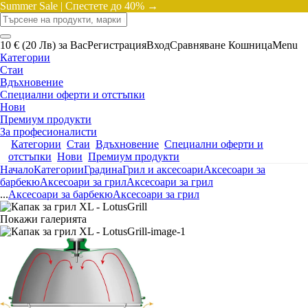
Summer Sale |
Спестете до 40% →
10 € (20 Лв) за Вас
Регистрация
Вход
Сравняване
Кошница
Menu
Категории
Стаи
Вдъхновение
Специални оферти и отстъпки
Нови
Премиум продукти
За професионалисти
Категории
Стаи
Вдъхновение
Специални оферти и
отстъпки
Нови
Премиум продукти
Начало
Категории
Градина
Грил и аксесоари
Аксесоари за
барбекю
Аксесоари за грил
Аксесоари за грил
...
Аксесоари за барбекю
Аксесоари за грил
Покажи галерията