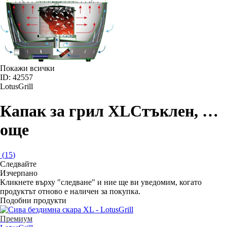
Покажи всички
ID: 42557
LotusGrill
Капак за грил XL
Стъклен
, …
още
(
15
)
Следвайте
Изчерпанo
Кликнете върху "следване" и ние ще ви уведомим, когато
продуктът отново е наличен за покупка.
Подобни продукти
Премиум