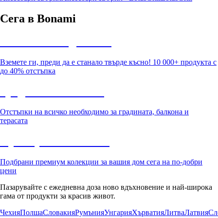
Сега в Bonami
Summer Sale до -40%
Вземете ги, преди да е станало твърде късно! 10 000+ продукта с
до 40% отстъпка
Градина с отстъпка
Отстъпки на всичко необходимо за градината, балкона и
терасата
Премиум с отстъпка
Подбрани премиум колекции за вашия дом сега на по-добри
цени
Пазарувайте с ежедневна доза ново вдъхновение и най-широка
гама от продукти за красив живот.
Чехия
Полша
Словакия
Румъния
Унгария
Хърватия
Литва
Латвия
Сл