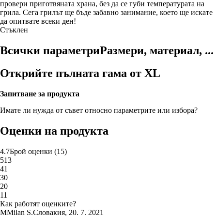
провери приготвяната храна, без да се губи температурата на
грила. Сега грилът ще бъде забавно занимание, което ще искате
да опитвате всеки ден!
Стъклен
Всички параметри
Размери, материал, ...
Открийте пълната гама от XL
Запитване за продукта
Имате ли нужда от съвет относно параметрите или избора?
Оценки на продукта
4.7
Брой оценки
(
15
)
5
13
4
1
3
0
2
0
1
1
Как работят оценките?
M
Milan S.
Словакия
,
20. 7. 2021