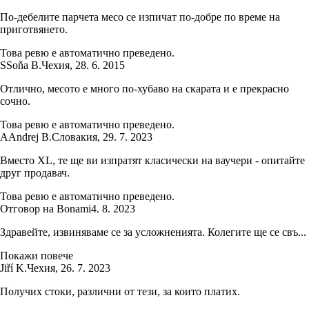
По-дебелите парчета месо се изпичат по-добре по време на
приготвянето.
Това ревю е автоматично преведено.
S
Soňa B.
Чехия
,
28. 6. 2015
Отлично, месото е много по-хубаво на скарата и е прекрасно
сочно.
Това ревю е автоматично преведено.
A
Andrej B.
Словакия
,
29. 7. 2023
Вместо XL, те ще ви изпратят класически на ваучери - опитайте
друг продавач.
Това ревю е автоматично преведено.
Отговор на Bonami
4. 8. 2023
Здравейте, извиняваме се за усложненията. Колегите ще се свъ...
Покажи повече
Jiří K.
Чехия
,
26. 7. 2023
Получих стоки, различни от тези, за които платих.