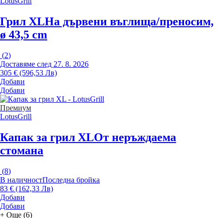
LotusGrill
Грил XL
На дървени въглища/преносим,
ø 43,5 cm
(
2
)
Доставяме след 27. 8. 2026
305 € (596,53 Лв)
Добави
Добави
Премиум
LotusGrill
Капак за грил XL
От неръждаема
стомана
(
8
)
В наличност
Последна бройка
83 € (162,33 Лв)
Добави
Добави
+
Още (6)