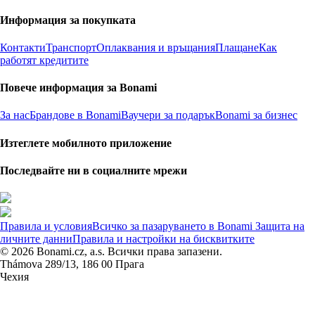
Информация за покупката
Контакти
Транспорт
Оплаквания и връщания
Плащане
Как
работят кредитите
Повече информация за Bonami
За нас
Брандове в Bonami
Ваучери за подарък
Bonami за бизнес
Изтеглете мобилното приложение
Последвайте ни в социалните мрежи
Правила и условия
Всичко за пазаруването в Bonami
Защита на
личните данни
Правила и настройки на бисквитките
© 2026 Bonami.cz, a.s. Всички права запазени.
Thámova 289/13, 186 00 Прага
Чехия