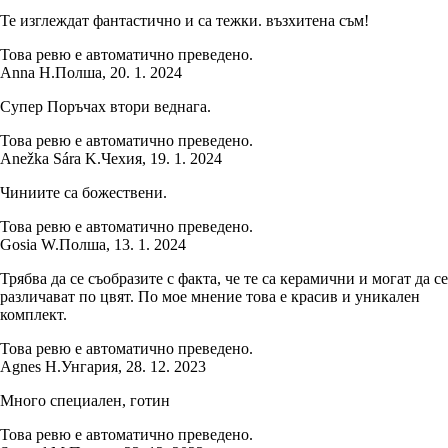
Те изглеждат фантастично и са тежки. възхитена съм!
Това ревю е автоматично преведено.
Anna H.
Полша
,
20. 1. 2024
Супер Поръчах втори веднага.
Това ревю е автоматично преведено.
Anežka Sára K.
Чехия
,
19. 1. 2024
Чиниите са божествени.
Това ревю е автоматично преведено.
Gosia W.
Полша
,
13. 1. 2024
Трябва да се съобразите с факта, че те са керамични и могат да се
различават по цвят. По мое мнение това е красив и уникален
комплект.
Това ревю е автоматично преведено.
Agnes H.
Унгария
,
28. 12. 2023
Много специален, готин
Това ревю е автоматично преведено.