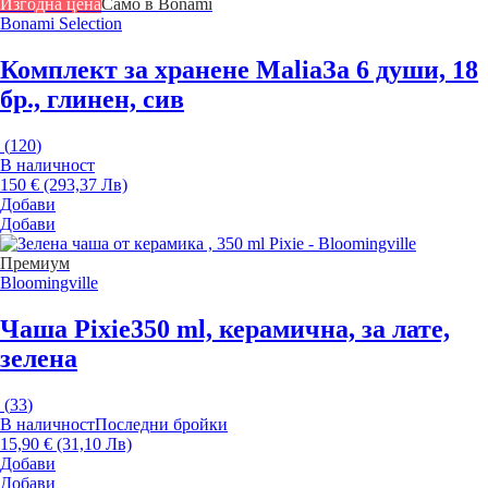
Изгодна цена
Само в Bonami
Bonami Selection
Комплект за хранене Malia
За 6 души, 18
бр., глинен, сив
(
120
)
В наличност
150 € (293,37 Лв)
Добави
Добави
Премиум
Bloomingville
Чаша Pixie
350 ml, керамична, за лате,
зелена
(
33
)
В наличност
Последни бройки
15,90 € (31,10 Лв)
Добави
Добави