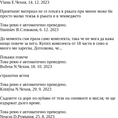
Vlasta E.
Чехия
,
14. 12. 2023
Приятният материал не се плъзга в ръката при миене може би
просто малко тежък в ръката и в чекмеджето
Това ревю е автоматично преведено.
Stanislav B.
Словакия
,
6. 12. 2023
До момента съм прала само комплекта, така че не мога да кажа
нищо повече за него. Купих комплекта от 18 части в сиво и
много ми харесва. Дотолкова, че...
Покажи повече
Това ревю е автоматично преведено.
Božena N.
Чехия
,
18. 10. 2023
страхотни ястия
Това ревю е автоматично преведено.
Kristýna N.
Чехия
,
29. 9. 2023
Съдовете са дори по-хубави от тези на снимките и мисля, че ще
издържат дълго време.
Това ревю е автоматично преведено.
Neacsu D.
Румъния
,
25. 8. 2023