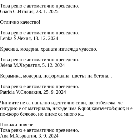
Това ревю е автоматично преведено.
Giada C.
Италия
,
23. 1. 2025
Отлично качество!
Това ревю е автоматично преведено.
Lenka Š.
Чехия
,
13. 12. 2024
Красива, модерна, храната изглежда чудесно.
Това ревю е автоматично преведено.
Jelena M.
Хърватия
,
5. 12. 2024
Керамика, модерна, неформална, цветът на бетона...
Това ревю е автоматично преведено.
Patrícia V.
Словакия
,
25. 9. 2024
Чиниите не са напълно идентично сиви, ще отбележа, че
сигурно е от материала, някъде има &quot;камъчето&quot; и е
по-скоро бежово, но иначе са много к...
Покажи повече
Това ревю е автоматично преведено.
Ana M.
Хърватия
,
3. 9. 2024