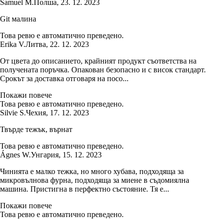
Samuel M.
Полша
,
23. 12. 2023
Git малина
Това ревю е автоматично преведено.
Erika V.
Литва
,
22. 12. 2023
От цвета до описанието, крайният продукт съответства на
получената поръчка. Опакован безопасно и с висок стандарт.
Срокът за доставка отговаря на посо...
Покажи повече
Това ревю е автоматично преведено.
Silvie S.
Чехия
,
17. 12. 2023
Твърде тежък, върнат
Това ревю е автоматично преведено.
Ágnes W.
Унгария
,
15. 12. 2023
Чинията е малко тежка, но много хубава, подходяща за
микровълнова фурна, подходяща за миене в съдомиялна
машина. Пристигна в перфектно състояние. Тя е...
Покажи повече
Това ревю е автоматично преведено.