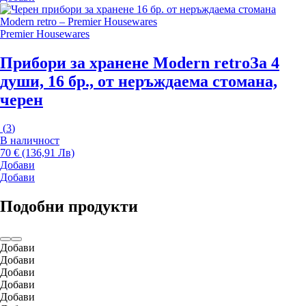
Premier Housewares
Прибори за хранене Modern retro
За 4
души, 16 бр., от неръждаема стомана,
черен
(
3
)
В наличност
70 € (136,91 Лв)
Добави
Добави
Подобни продукти
Добави
Добави
Добави
Добави
Добави