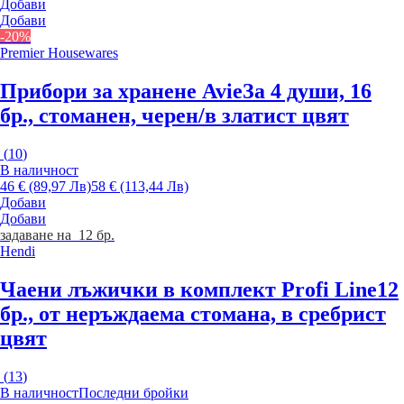
Добави
Добави
-20%
Premier Housewares
Прибори за хранене Avie
За 4 души, 16
бр., стоманен, черен/в златист цвят
(
10
)
В наличност
46 € (89,97 Лв)
58 € (113,44 Лв)
Добави
Добави
задаване на 12 бр.
Hendi
Чаени лъжички в комплект Profi Line
12
бр., от неръждаема стомана, в сребрист
цвят
(
13
)
В наличност
Последни бройки