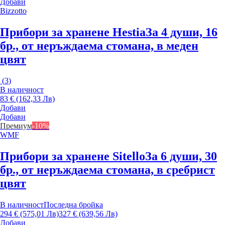
Добави
Bizzotto
Прибори за хранене Hestia
За 4 души, 16
бр., от неръждаема стомана, в меден
цвят
(
3
)
В наличност
83 € (162,33 Лв)
Добави
Добави
Премиум
-10%
WMF
Прибори за хранене Sitello
За 6 души, 30
бр., от неръждаема стомана, в сребрист
цвят
В наличност
Последна бройка
294 € (575,01 Лв)
327 € (639,56 Лв)
Добави