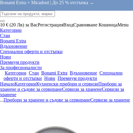
Bonami Extra × Micadoni |
До 25 % отстъпка →
10 € (20 Лв) за Вас
Регистрация
Вход
Сравняване
Кошница
Menu
Категории
Стаи
Bonami Extra
Вдъхновение
Специални оферти и отстъпки
Нови
Премиум продукти
За професионалисти
Категории
Стаи
Bonami Extra
Вдъхновение
Специални
оферти и отстъпки
Нови
Премиум продукти
Начало
Категории
Кухненски прибори и сервизи
Прибори за
хранене и съдове за сервиране
Сервизи за хранене
Сервизи за
хранене
...
Прибори за хранене и съдове за сервиране
Сервизи за хранене