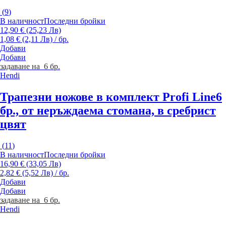
(
9
)
В наличност
Последни бройки
12,90 € (25,23 Лв)
1,08 € (2,11 Лв) / бр.
Добави
Добави
задаване на 6 бр.
Hendi
Трапезни ножове в комплект Profi Line
6
бр., от неръждаема стомана, в сребрист
цвят
(
11
)
В наличност
Последни бройки
16,90 € (33,05 Лв)
2,82 € (5,52 Лв) / бр.
Добави
Добави
задаване на 6 бр.
Hendi