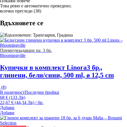
Покажи повече
Това ревю е автоматично преведено.
всички прегледи
(
38
)
Вдъхновете се
Премиум
задаване на 3 бр.
Bloomingville
Купички в комплект Linora
3 бр.,
глинени, бели/сини, 500 ml, ø 12,5 cm
(
8
)
В наличност
Последни бройки
68 € (133 Лв)
22,67 € (44,34 Лв) / бр.
Добави
Добави