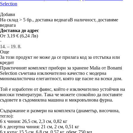
Selection
Добави
На склад > 5 бр., доставка веднага
В наличност, доставяме
веднага
Доставка до адрес
От 3,19 € (6,24 Лв)
·
14. – 19. 8.
Още
За този продукт не може да се прилага код за отстъпка или
кредит
Практичният комплект прибори за хранене Malia от Bonami
Selection съчетава изключително качество с модерна
минималистична елегантност, която ще пасне на всеки дом.
Той е изработен от фаянс, който е изключително устойчив на
високи температури. Така че можете спокойно да поставяте
съдовете в съдомиялна машина и микровълнова фурна.
Съдържание и размери на комплекта (диаметър, височина,
тегло):
6 x чиния: 26,5 см, 2,3 см, 0,82 кг
6 x десертна чиния: 21 см, 2 см, 0,51 кг
6 x купа: 15,5 см, 6,8 см, 0,57 кг, обем: 750 мл