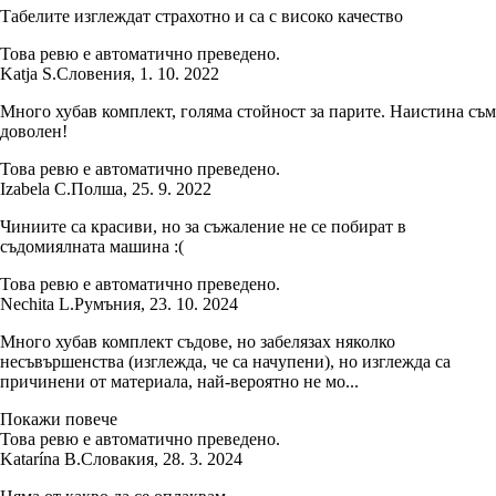
Табелите изглеждат страхотно и са с високо качество
Това ревю е автоматично преведено.
Katja S.
Словения
,
1. 10. 2022
Много хубав комплект, голяма стойност за парите. Наистина съм
доволен!
Това ревю е автоматично преведено.
Izabela C.
Полша
,
25. 9. 2022
Чиниите са красиви, но за съжаление не се побират в
съдомиялната машина :(
Това ревю е автоматично преведено.
Nechita L.
Румъния
,
23. 10. 2024
Много хубав комплект съдове, но забелязах няколко
несъвършенства (изглежда, че са начупени), но изглежда са
причинени от материала, най-вероятно не мо...
Покажи повече
Това ревю е автоматично преведено.
Katarína B.
Словакия
,
28. 3. 2024