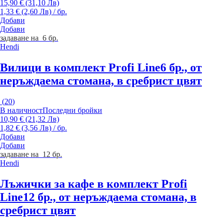
15,90 € (31,10 Лв)
1,33 € (2,60 Лв) / бр.
Добави
Добави
задаване на 6 бр.
Hendi
Вилици в комплект Profi Line
6 бр., от
неръждаема стомана, в сребрист цвят
(
20
)
В наличност
Последни бройки
10,90 € (21,32 Лв)
1,82 € (3,56 Лв) / бр.
Добави
Добави
задаване на 12 бр.
Hendi
Лъжички за кафе в комплект Profi
Line
12 бр., от неръждаема стомана, в
сребрист цвят