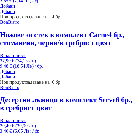
3,65 € (7,14 Лв) / бр.
Добави
Добави
Нов продукт
задаване на 4 бр.
BonBistro
Ножове за стек в комплект Carne
4 бр.,
стоманени, черни/в сребрист цвят
В наличност
37,90 € (74,13 Лв)
9,48 € (18,54 Лв) / бр.
Добави
Добави
Нов продукт
задаване на 6 бр.
BonBistro
Десертни лъжици в комплект Serve
6 бр.,
в сребрист цвят
В наличност
20,40 € (39,90 Лв)
3,40 € (6,65 Лв) / бр.