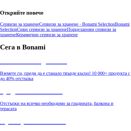
Открийте повече
Сервизи за хранене
Сервизи за хранене · Bonami Selection
Bonami
Selection
Сиви сервизи за хранене
Порцеланови сервизи за
хранене
Керамични сервизи за хранене
Сега в Bonami
Summer Sale до -40%
Вземете ги, преди да е станало твърде късно! 10 000+ продукта с
до 40% отстъпка
Градина с отстъпка
Отстъпки на всичко необходимо за градината, балкона и
терасата
Премиум с отстъпка