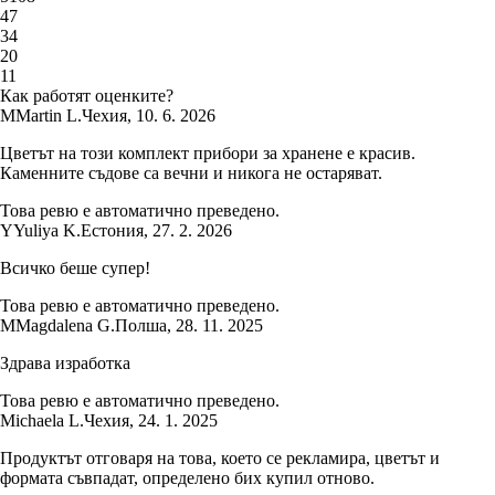
4
7
3
4
2
0
1
1
Как работят оценките?
M
Martin L.
Чехия
,
10. 6. 2026
Цветът на този комплект прибори за хранене е красив.
Каменните съдове са вечни и никога не остаряват.
Това ревю е автоматично преведено.
Y
Yuliya K.
Естония
,
27. 2. 2026
Всичко беше супер!
Това ревю е автоматично преведено.
M
Magdalena G.
Полша
,
28. 11. 2025
Здрава изработка
Това ревю е автоматично преведено.
Michaela L.
Чехия
,
24. 1. 2025
Продуктът отговаря на това, което се рекламира, цветът и
формата съвпадат, определено бих купил отново.