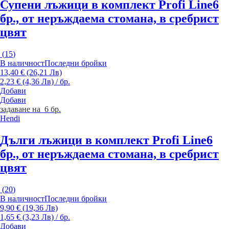
Супени лъжици в комплект Profi Line
6
бр., от неръждаема стомана, в сребрист
цвят
(
15
)
В наличност
Последни бройки
13,40 € (26,21 Лв)
2,23 € (4,36 Лв) / бр.
Добави
Добави
задаване на 6 бр.
Hendi
Дълги лъжици в комплект Profi Line
6
бр., от неръждаема стомана, в сребрист
цвят
(
20
)
В наличност
Последни бройки
9,90 € (19,36 Лв)
1,65 € (3,23 Лв) / бр.
Добави