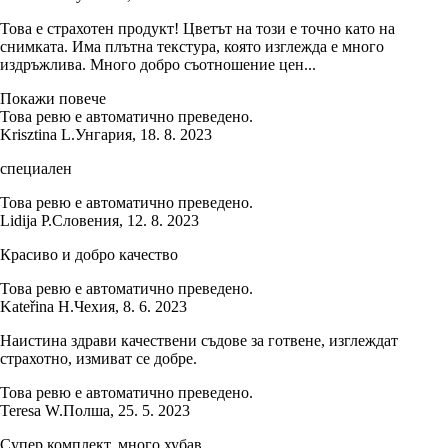
Това е страхотен продукт! Цветът на този е точно като на
снимката. Има плътна текстура, която изглежда е много
издръжлива. Много добро съотношение цен...
Покажи повече
Това ревю е автоматично преведено.
Krisztina L.
Унгария
,
18. 8. 2023
специален
Това ревю е автоматично преведено.
Lidija P.
Словения
,
12. 8. 2023
Красиво и добро качество
Това ревю е автоматично преведено.
Kateřina H.
Чехия
,
8. 6. 2023
Наистина здрави качествени съдове за готвене, изглеждат
страхотно, измиват се добре.
Това ревю е автоматично преведено.
Teresa W.
Полша
,
25. 5. 2023
Супер комплект, много хубав.