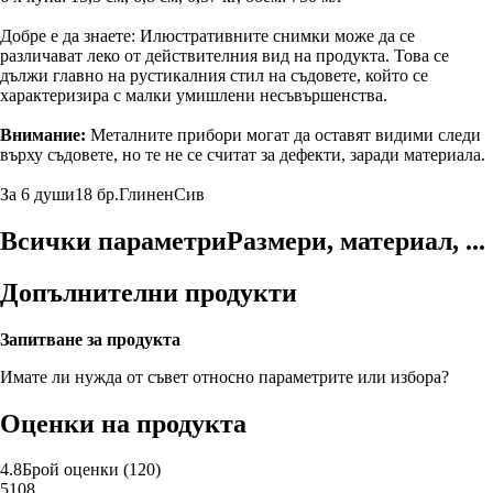
Добре е да знаете: Илюстративните снимки може да се
различават леко от действителния вид на продукта. Това се
дължи главно на рустикалния стил на съдовете, който се
характеризира с малки умишлени несъвършенства.
Внимание:
Металните прибори могат да оставят видими следи
върху съдовете, но те не се считат за дефекти, заради материала.
За 6 души
18 бр.
Глинен
Сив
Всички параметри
Размери, материал, ...
Допълнителни продукти
Запитване за продукта
Имате ли нужда от съвет относно параметрите или избора?
Оценки на продукта
4.8
Брой оценки
(
120
)
5
108