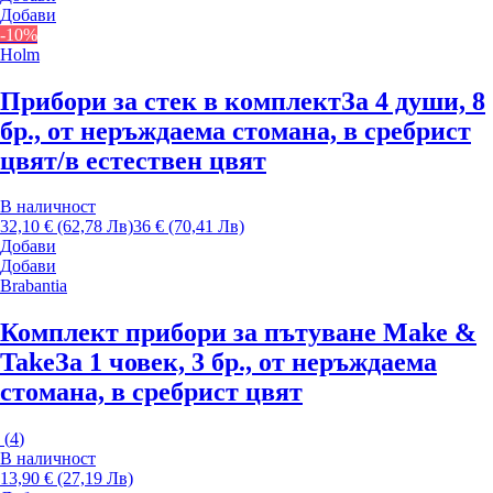
Добави
-10%
Holm
Прибори за стек в комплект
За 4 души, 8
бр., от неръждаема стомана, в сребрист
цвят/в естествен цвят
В наличност
32,10 € (62,78 Лв)
36 € (70,41 Лв)
Добави
Добави
Brabantia
Комплект прибори за пътуване Make &
Take
За 1 човек, 3 бр., от неръждаема
стомана, в сребрист цвят
(
4
)
В наличност
13,90 € (27,19 Лв)