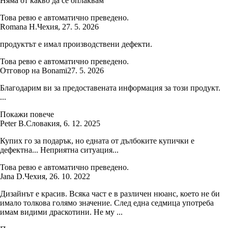
Няма от какво да се оплаквам
Това ревю е автоматично преведено.
Romana H.
Чехия
,
27. 5. 2026
продуктът е имал производствени дефекти.
Това ревю е автоматично преведено.
Отговор на Bonami
27. 5. 2026
Благодарим ви за предоставената информация за този продукт.
...
Покажи повече
Peter B.
Словакия
,
6. 12. 2025
Купих го за подарък, но едната от дълбоките купички е
дефектна... Неприятна ситуация...
Това ревю е автоматично преведено.
Jana D.
Чехия
,
26. 10. 2022
Дизайнът е красив. Всяка част е в различен нюанс, което не би
имало толкова голямо значение. След една седмица употреба
имам видими драскотини. Не му ...