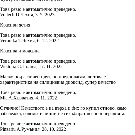
Това ревю е автоматично преведено.
Vojtech D.
Чехия
,
3. 5. 2023
Красиви ястия
Това ревю е автоматично преведено.
Veronika T.
Чехия
,
6. 12. 2022
Красива и модерна
Това ревю е автоматично преведено.
Wiktoria G.
Полша
,
17. 11. 2022
Малко по-различен цвят, но предполагам, че това е
характеристика на силициевия диоксид, супер качество
Това ревю е автоматично преведено.
Mia A.
Хърватия
,
4. 11. 2022
Отлично! Качеството е на върха и бих го купил отново, само
забележка, големите чинии не се събират лесно в пералнята.
Това ревю е автоматично преведено.
Pînzariu A.
Румъния
,
28. 10. 2022