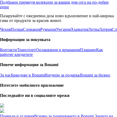
Подбрани премиум колекции за вашия дом сега на по-добри
цени
Пазарувайте с ежедневна доза ново вдъхновение и най-широка
гама от продукти за красив живот.
Чехия
Полша
Словакия
Румъния
Унгария
Хърватия
Литва
Латвия
Сл
Информация за покупката
Контакти
Транспорт
Оплаквания и връщания
Плащане
Как
работят кредитите
Повече информация за Bonami
За нас
Брандове в Bonami
Ваучери за подарък
Bonami за бизнес
Изтеглете мобилното приложение
Последвайте ни в социалните мрежи
Правила и условия
Всичко за пазаруването в Bonami
Защита на