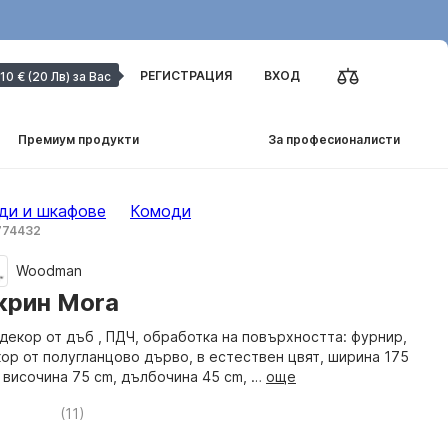
РЕГИСТРАЦИЯ
ВХОД
10 € (20 Лв) за Вас
Премиум продукти
За професионалисти
ди и шкафове
Комоди
 774432
Woodman
крин Mora
декор от дъб , ПДЧ, oбработка на повърхността: фурнир,
ор от полугланцово дърво, в естествен цвят, ширина 175
 височина 75 cm, дълбочина 45 cm
, …
още
(
11
)