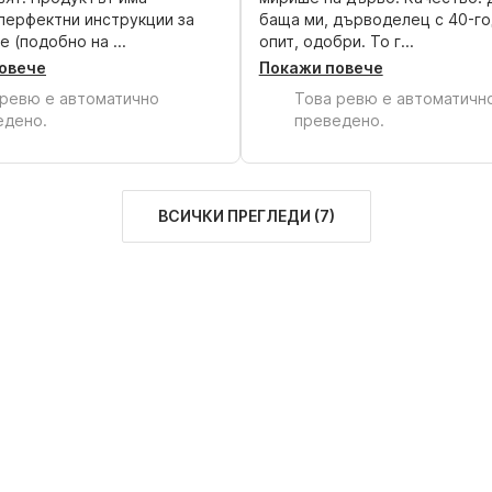
перфектни инструкции за
баща ми, дърводелец с 40-г
е (подобно на ...
опит, одобри. То г...
овече
Покажи повече
 ревю е автоматично
Това ревю е автоматичн
едено.
преведено.
ВСИЧКИ ПРЕГЛЕДИ
(
7
)