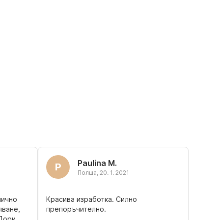
Paulina M.
P
Полша
,
20. 1. 2021
лично
Красива изработка. Силно
яване,
препоръчително.
 Дори