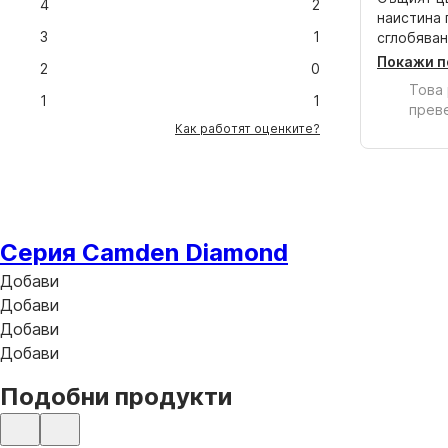
4
2
наистина 
3
1
сглобяван
Покажи п
2
0
Това
1
1
прев
Как работят оценките?
Серия Camden Diamond
Добави
Добави
Добави
Добави
Подобни продукти