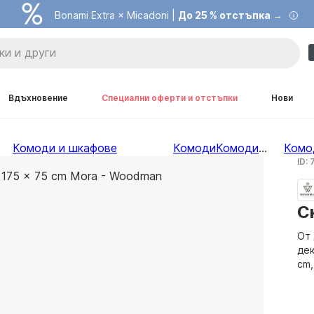
Bonami Extra × Micadoni |
До 25 % отстъпка →
Вдъхновение
Специални оферти и отстъпки
Нови
Комоди и шкафове
Комоди
Комоди
...
Комо
ID:
С
От 
дек
cm,