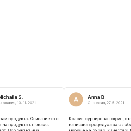
Michaila S.
Anna B.
A
Словакия
,
10. 11. 2021
Словакия
,
27. 5. 2021
вам продукта. Описанието с
Красив фурнирован скрин, от
 на продукта отговаря.
написана процедура за сглоб
ят. Продуктът има
мирише на дърво. Качество!