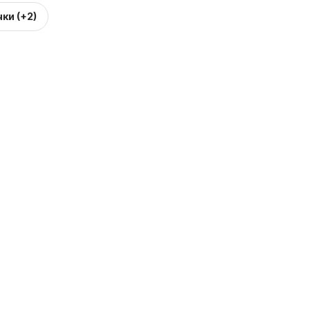
чки
(+2)