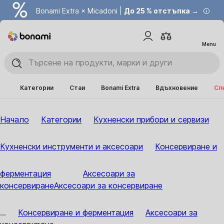
Bonami Extra × Micadoni |
До 25 % отстъпка →
Menu
Категории
Стаи
Bonami Extra
Вдъхновение
Сп
Начало
Категории
Кухненски прибори и сервизи
Кухненски инструменти и аксесоари
Консервиране и
ферментация
Аксесоари за
консервиране
Аксесоари за консервиране
...
Консервиране и ферментация
Аксесоари за