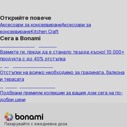
Открийте повече
Аксесоари за консервиране
Аксесоари за
консервиране
Kitchen Craft
Сега в Bonami
Summer Sale до -40%
Вземете ги, преди да е станало твърде късно! 10 000+
продукта с до 40% отстъпка
Градина с отстъпка
Отстъпки на всичко необходимо за градината, балкона
и терасата
Премиум с отстъпка
Подбрани премиум колекции за вашия дом сега на по-
добри цени
Пазарувайте с ежедневна доза