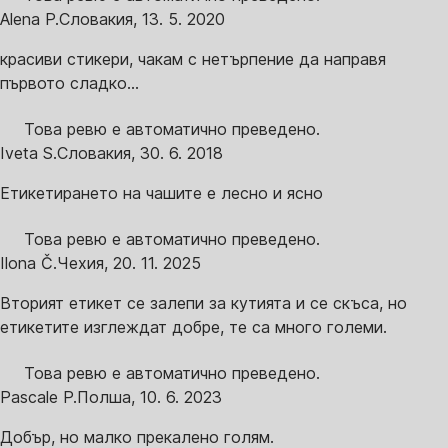
Alena P.
Словакия
,
13. 5. 2020
красиви стикери, чакам с нетърпение да направя
първото сладко...
Това ревю е автоматично преведено.
Iveta S.
Словакия
,
30. 6. 2018
Етикетирането на чашите е лесно и ясно
Това ревю е автоматично преведено.
Ilona Č.
Чехия
,
20. 11. 2025
Вторият етикет се залепи за кутията и се скъса, но
етикетите изглеждат добре, те са много големи.
Това ревю е автоматично преведено.
Pascale P.
Полша
,
10. 6. 2023
Добър, но малко прекалено голям.