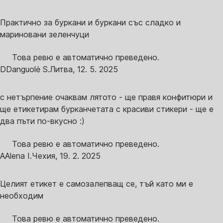
Практично за буркани и буркани със сладко и
мариновани зеленчуци
Това ревю е автоматично преведено.
D
Danguolė S.
Литва
,
12. 5. 2025
с нетърпение очаквам лятото - ще правя конфитюри и
ще етикетирам бурканчетата с красиви стикери - ще е
два пъти по-вкусно :)
Това ревю е автоматично преведено.
A
Alena I.
Чехия
,
19. 2. 2025
Целият етикет е самозалепващ се, тъй като ми е
необходим
Това ревю е автоматично преведено.