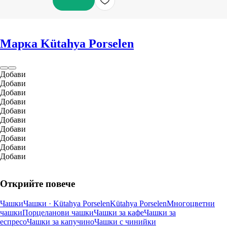
ДОБАВИ
Марка Kütahya Porselen
Добави
Добави
Добави
Добави
Добави
Добави
Добави
Добави
Добави
Добави
Открийте повече
Чашки
Чашки · Kütahya Porselen
Kütahya Porselen
Многоцветни
чашки
Порцеланови чашки
Чашки за кафе
Чашки за
еспресо
Чашки за капучино
Чашки с чинийки