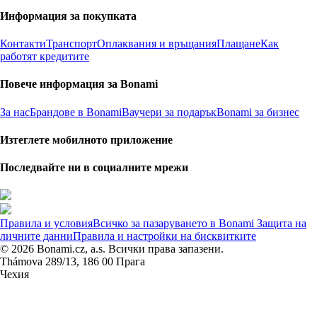
Информация за покупката
Контакти
Транспорт
Оплаквания и връщания
Плащане
Как
работят кредитите
Повече информация за Bonami
За нас
Брандове в Bonami
Ваучери за подарък
Bonami за бизнес
Изтеглете мобилното приложение
Последвайте ни в социалните мрежи
Правила и условия
Всичко за пазаруването в Bonami
Защита на
личните данни
Правила и настройки на бисквитките
© 2026 Bonami.cz, a.s. Всички права запазени.
Thámova 289/13, 186 00 Прага
Чехия