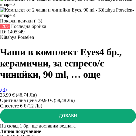
Покажи всички
(+3)
-20%
Последна бройка
ID: 1405349
Kütahya Porselen
Чаши в комплект Eyes
4 бр.,
керамични, за еспресо/с
чинийки, 90 ml
, …
още
(
3
)
23,90 € (46,74 Лв)
Оригинална цена
29,90 € (58,48 Лв)
Спестете 6 € (12 Лв)
ДОБАВИ
На склад 1 бр., ще доставим веднага
Лично получаване