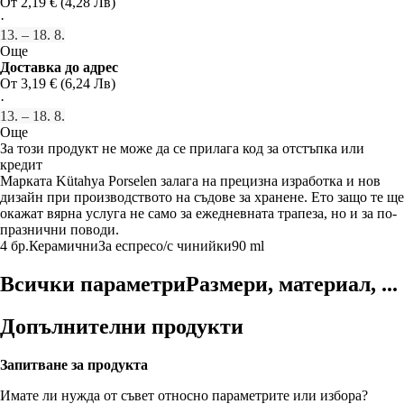
От 2,19 € (4,28 Лв)
·
13. – 18. 8.
Още
Доставка до адрес
От 3,19 € (6,24 Лв)
·
13. – 18. 8.
Още
За този продукт не може да се прилага код за отстъпка или
кредит
Марката Kütahya Porselen залага на прецизна изработка и нов
дизайн при производството на съдове за хранене. Ето защо те ще
окажат вярна услуга не само за ежедневната трапеза, но и за по-
празнични поводи.
4 бр.
Керамични
За еспресо/с чинийки
90 ml
Всички параметри
Размери, материал, ...
Допълнителни продукти
Запитване за продукта
Имате ли нужда от съвет относно параметрите или избора?