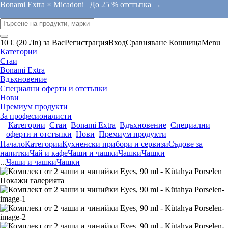
Bonami Extra × Micadoni |
До 25 % отстъпка →
10 € (20 Лв) за Вас
Регистрация
Вход
Сравняване
Кошница
Menu
Категории
Стаи
Bonami Extra
Вдъхновение
Специални оферти и отстъпки
Нови
Премиум продукти
За професионалисти
Категории
Стаи
Bonami Extra
Вдъхновение
Специални
оферти и отстъпки
Нови
Премиум продукти
Начало
Категории
Кухненски прибори и сервизи
Съдове за
напитки
Чай и кафе
Чаши и чашки
Чашки
Чашки
...
Чаши и чашки
Чашки
Покажи галерията