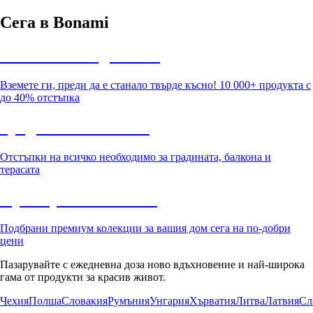
Сега в Bonami
Summer Sale до -40%
Вземете ги, преди да е станало твърде късно! 10 000+ продукта с
до 40% отстъпка
Градина с отстъпка
Отстъпки на всичко необходимо за градината, балкона и
терасата
Премиум с отстъпка
Подбрани премиум колекции за вашия дом сега на по-добри
цени
Пазарувайте с ежедневна доза ново вдъхновение и най-широка
гама от продукти за красив живот.
Чехия
Полша
Словакия
Румъния
Унгария
Хърватия
Литва
Латвия
Сл