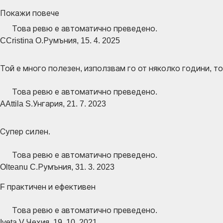
Покажи повече
Това ревю е автоматично преведено.
C
Cristina O.
Румъния
,
15. 4. 2025
Той е много полезен, използвам го от няколко години, т
Това ревю е автоматично преведено.
A
Attila S.
Унгария
,
21. 7. 2023
Супер силен.
Това ревю е автоматично преведено.
Olteanu C.
Румъния
,
31. 3. 2023
F практичен и ефективен
Това ревю е автоматично преведено.
Iveta V.
Чехия
,
19. 10. 2021