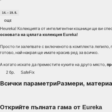
·
14. – 19. 8.
ОЩЕ
Heureka! Колекцията от интелигентни кошници ще ви спес
основата на цялата колекция Eureka!
Просто ги залепвате с включеното в комплекта лепило, 
готово, най-накрая ще имате красив ред за всичко.
А когато искате да преместите куките на друго място,
пр
2 бр.
SafeFix
Всички параметри
Размери, материал
Открийте пълната гама от Eureka