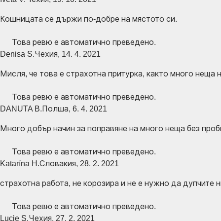
Кошницата се държи по-добре на мястото си.
Това ревю е автоматично преведено.
Denisa S.
Чехия
,
14. 4. 2021
Мисля, че това е страхотна притурка, както много неща н
Това ревю е автоматично преведено.
DANUTA B.
Полша
,
6. 4. 2021
Много добър начин за поправяне на много неща без проб
Това ревю е автоматично преведено.
Katarína H.
Словакия
,
28. 2. 2021
страхотна работа, не корозира и не е нужно да дупчите 
Това ревю е автоматично преведено.
Lucie S.
Чехия
,
27. 2. 2021