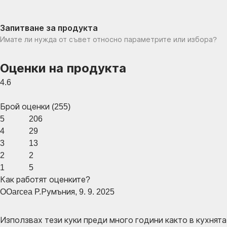
Запитване за продукта
Имате ли нужда от съвет относно параметрите или избора?
Оценки на продукта
4.6
Брой оценки
(
255
)
5
206
4
29
3
13
2
2
1
5
Как работят оценките?
O
Oarcea P.
Румъния
,
9. 9. 2025
Използвах тези куки преди много години както в кухнята, 