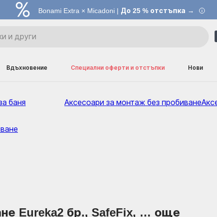
Bonami Extra × Micadoni |
До 25 % отстъпка →
Вдъхновение
Специални оферти и отстъпки
Нови
за баня
Аксесоари за монтаж без пробиване
Акс
иване
не Eureka
2 бр., SafeFix
, …
още