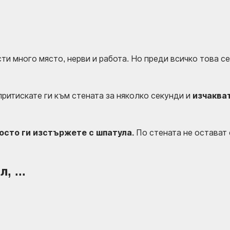
ти много място, нерви и работа. Но преди всичко това се
притискате ги към стената за няколко секунди и
изчакват
осто ги изстържете с шпатула.
По стената не остават 
, ...