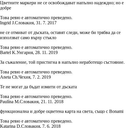
Цветните маркери не се освобождават напълно надеждно; но е
добре
Това ревю е автоматично преведено.
Ingrid J.
Словакия
,
31. 7. 2017
не се отмиват от дъската, оставят следи, може би трябва да се
използват само върху стъкло
Това ревю е автоматично преведено.
Bartel K.
Унгария
,
28. 11. 2019
За съжаление, той пристигна в напълно неработещо състояние.
Това ревю е автоматично преведено.
Aneta Ch.
Чехия
,
7. 2. 2019
Те не могат да бъдат измити от дъската
Това ревю е автоматично преведено.
Paulína M.
Словакия
,
21. 11. 2018
функционална и добре оцветена карта на света, също с Bonami
Това ревю е автоматично преведено.
Katarina D.
Словакия
,
7. 6. 2018