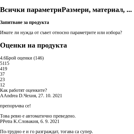
Всички параметри
Размери, материал, ...
Запитване за продукта
Имате ли нужда от съвет относно параметрите или избора?
Оценки на продукта
4.6
Брой оценки
(
146
)
5
115
4
19
3
7
2
3
1
2
Как работят оценките?
A
Andrea D.
Чехия
,
27. 10. 2021
препоръчва се!
Това ревю е автоматично преведено.
P
Petra K.
Словакия
,
6. 9. 2021
По-трудно е и го разграждат, тогава са супер.