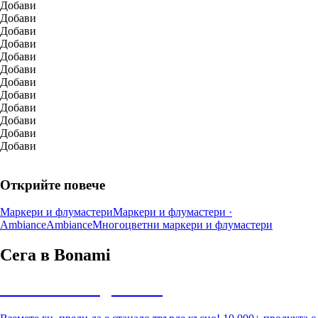
Добави
Добави
Добави
Добави
Добави
Добави
Добави
Добави
Добави
Добави
Добави
Добави
Открийте повече
Маркери и флумастери
Маркери и флумастери ·
Ambiance
Ambiance
Многоцветни маркери и флумастери
Сега в Bonami
Summer Sale до -40%