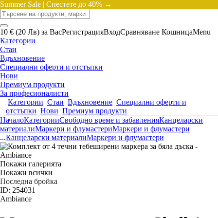
Summer Sale |
Спестете до 40% →
10 € (20 Лв) за Вас
Регистрация
Вход
Сравняване
Кошница
Menu
Категории
Стаи
Вдъхновение
Специални оферти и отстъпки
Нови
Премиум продукти
За професионалисти
Категории
Стаи
Вдъхновение
Специални оферти и
отстъпки
Нови
Премиум продукти
Начало
Категории
Свободно време и забавления
Канцеларски
материали
Маркери и флумастери
Маркери и флумастери
...
Канцеларски материали
Маркери и флумастери
Покажи галерията
Покажи всички
Последна бройка
ID: 254031
Ambiance