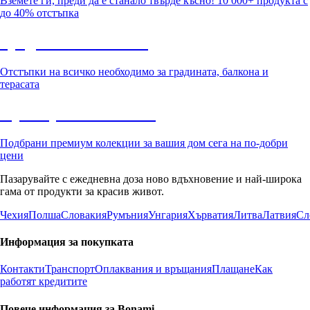
Вземете ги, преди да е станало твърде късно! 10 000+ продукта с
до 40% отстъпка
Градина с отстъпка
Отстъпки на всичко необходимо за градината, балкона и
терасата
Премиум с отстъпка
Подбрани премиум колекции за вашия дом сега на по-добри
цени
Пазарувайте с ежедневна доза ново вдъхновение и най-широка
гама от продукти за красив живот.
Чехия
Полша
Словакия
Румъния
Унгария
Хърватия
Литва
Латвия
Сл
Информация за покупката
Контакти
Транспорт
Оплаквания и връщания
Плащане
Как
работят кредитите
Повече информация за Bonami