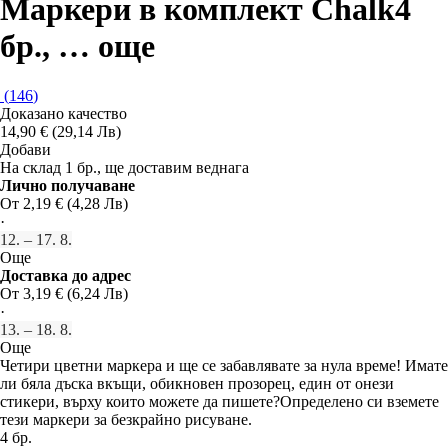
Маркери в комплект Chalk
4
бр.
, …
още
(
146
)
Доказано качество
14,90 € (29,14 Лв)
Добави
На склад 1 бр., ще доставим веднага
Лично получаване
От 2,19 € (4,28 Лв)
·
12. – 17. 8.
Още
Доставка до адрес
От 3,19 € (6,24 Лв)
·
13. – 18. 8.
Още
Четири цветни маркера и ще се забавлявате за нула време! Имате
ли бяла дъска вкъщи, обикновен прозорец, един от онези
стикери, върху които можете да пишете?Определено си вземете
тези маркери за безкрайно рисуване.
4 бр.