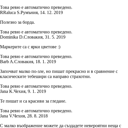
Това ревю е автоматично преведено.
R
Raluca S.
Румъния
,
14. 12. 2019
Полезно за борда.
Това ревю е автоматично преведено.
Dominika D.
Словакия
,
31. 5. 2019
Маркерите са с ярки цветове :)
Това ревю е автоматично преведено.
Barb A.
Словакия
,
18. 1. 2019
Започват малко по-зле, но пишат прекрасно и в сравнение с
класическите тебешири са направо страхотни.
Това ревю е автоматично преведено.
Jana K.
Чехия
,
9. 1. 2019
Те пишат и са красиви за гледане.
Това ревю е автоматично преведено.
Jana V.
Чехия
,
28. 8. 2018
С малко въображение можете да създадете невероятни неща с