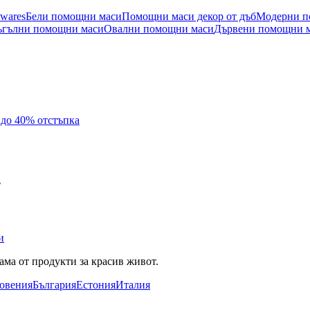
ewares
Бели помощни маси
Помощни маси декор от дъб
Модерни п
ъгълни помощни маси
Овални помощни маси
Дървени помощни 
с до 40% отстъпка
а
и
ама от продукти за красив живот.
овения
България
Естония
Италия