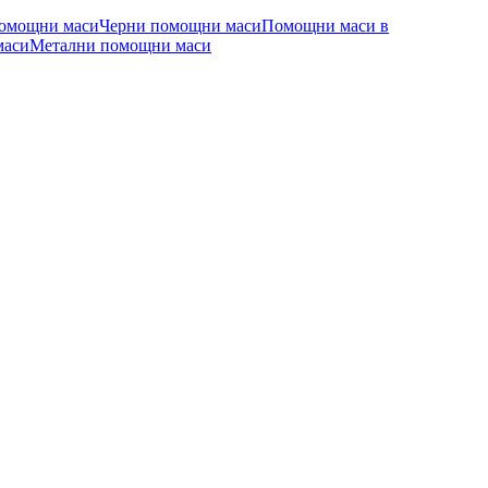
омощни маси
Черни помощни маси
Помощни маси в
маси
Метални помощни маси