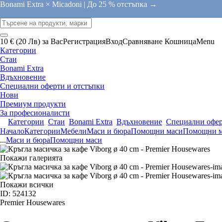
Bonami Extra × Micadoni |
До 25 % отстъпка →
10 € (20 Лв) за Вас
Регистрация
Вход
Сравняване
Кошница
Menu
Категории
Стаи
Bonami Extra
Вдъхновение
Специални оферти и отстъпки
Нови
Премиум продукти
За професионалисти
Категории
Стаи
Bonami Extra
Вдъхновение
Специални офер
Начало
Категории
Мебели
Маси и бюра
Помощни маси
Помощни м
...
Маси и бюра
Помощни маси
Покажи галерията
Покажи всички
ID: 524132
Premier Housewares