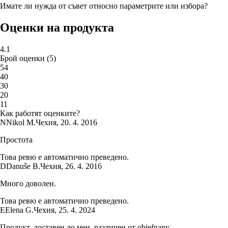
Имате ли нужда от съвет относно параметрите или избора?
Оценки на продукта
4.1
Брой оценки
(
5
)
5
4
4
0
3
0
2
0
1
1
Как работят оценките?
N
Nikol M.
Чехия
,
20. 4. 2016
Простота
Това ревю е автоматично преведено.
D
Danuše B.
Чехия
,
26. 4. 2016
Много доволен.
Това ревю е автоматично преведено.
E
Elena G.
Чехия
,
25. 4. 2024
Продукт, доставен до мен, различен от objefnany