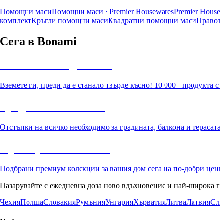
Помощни маси
Помощни маси · Premier Housewares
Premier Hous
комплект
Кръгли помощни маси
Квадратни помощни маси
Право
Сега в Bonami
Summer Sale до -40%
Вземете ги, преди да е станало твърде късно! 10 000+ продукта 
Градина с отстъпка
Отстъпки на всичко необходимо за градината, балкона и терасат
Премиум с отстъпка
Подбрани премиум колекции за вашия дом сега на по-добри цен
Пазарувайте с ежедневна доза ново вдъхновение и най-широка г
Чехия
Полша
Словакия
Румъния
Унгария
Хърватия
Литва
Латвия
Сл