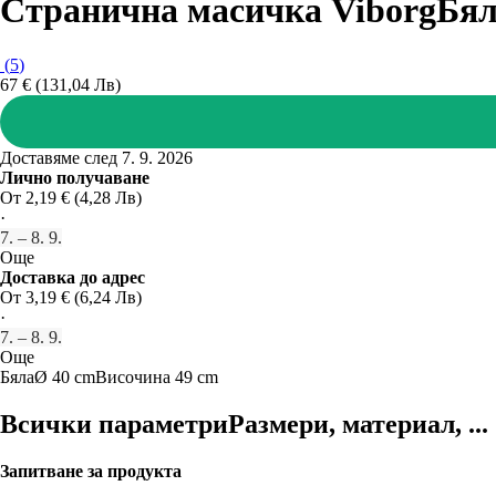
Странична масичка Viborg
Бял
(
5
)
67 € (131,04 Лв)
Доставяме след 7. 9. 2026
Лично получаване
От 2,19 € (4,28 Лв)
·
7. – 8. 9.
Още
Доставка до адрес
От 3,19 € (6,24 Лв)
·
7. – 8. 9.
Още
Бяла
Ø 40 cm
Височина 49 cm
Всички параметри
Размери, материал, ...
Запитване за продукта