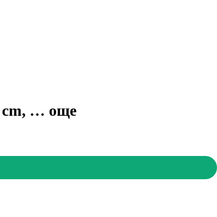
5 cm
, …
още