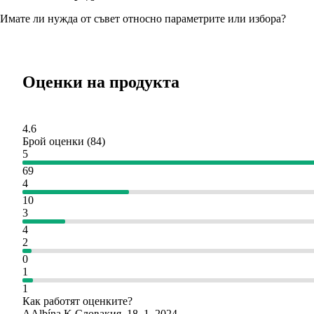
Имате ли нужда от съвет относно параметрите или избора?
Оценки на продукта
4.6
Брой оценки
(
84
)
5
69
4
10
3
4
2
0
1
1
Как работят оценките?
A
Albína K.
Словакия
,
18. 1. 2024