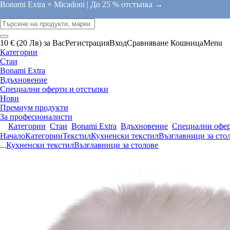
Bonami Extra × Micadoni |
До 25 % отстъпка →
10 € (20 Лв) за Вас
Регистрация
Вход
Сравняване
Кошница
Menu
Категории
Стаи
Bonami Extra
Вдъхновение
Специални оферти и отстъпки
Нови
Премиум продукти
За професионалисти
Категории
Стаи
Bonami Extra
Вдъхновение
Специални офер
Начало
Категории
Текстил
Кухненски текстил
Възглавници за сто
...
Кухненски текстил
Възглавници за столове