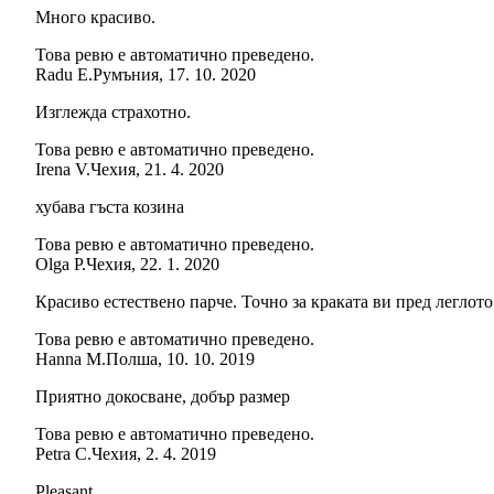
Много красиво.
Това ревю е автоматично преведено.
Radu E.
Румъния
,
17. 10. 2020
Изглежда страхотно.
Това ревю е автоматично преведено.
Irena V.
Чехия
,
21. 4. 2020
хубава гъста козина
Това ревю е автоматично преведено.
Olga P.
Чехия
,
22. 1. 2020
Красиво естествено парче. Точно за краката ви пред леглото
Това ревю е автоматично преведено.
Hanna M.
Полша
,
10. 10. 2019
Приятно докосване, добър размер
Това ревю е автоматично преведено.
Petra C.
Чехия
,
2. 4. 2019
Pleasant