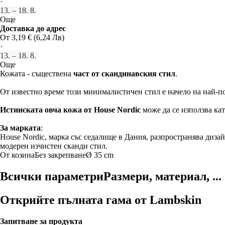
·
13. – 18. 8.
Още
Доставка до адрес
От 3,19 € (6,24 Лв)
·
13. – 18. 8.
Още
Кожата - съществена
част от скандинавския стил
.
От известно време този минималистичен стил е начело на най-по
Истинската овча кожа от House Nordic
може да се използва кат
За марката
:
House Nordic, марка със седалище в Дания, разпространява диза
модерен изчистен сканди стил.
От козина
Без закрепване
Ø 35 cm
Всички параметри
Размери, материал, ...
Открийте пълната гама от Lambskin
Запитване за продукта