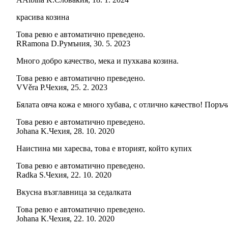
красива козина
Това ревю е автоматично преведено.
R
Ramona D.
Румъния
,
30. 5. 2023
Много добро качество, мека и пухкава козина.
Това ревю е автоматично преведено.
V
Věra P.
Чехия
,
25. 2. 2023
Бялата овча кожа е много хубава, с отлично качество! Поръ
Това ревю е автоматично преведено.
Johana K.
Чехия
,
28. 10. 2020
Наистина ми харесва, това е вторият, който купих
Това ревю е автоматично преведено.
Radka S.
Чехия
,
22. 10. 2020
Вкусна възглавница за седалката
Това ревю е автоматично преведено.
Johana K.
Чехия
,
22. 10. 2020