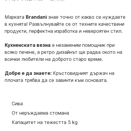
Марката
Brandani
знае точно от какво се нуждаете
в кухнята! Развълнувайте се от техните качествени
продукти, перфектна изработка и невероятен стил.
Кухненската везна
е незаменим помощник при
всяко печене, а ретро дизайнът ще радва окото на
всички любители на доброто старо време.
Добре е да знаете:
Кръстовидният държач на
плочата трябва да се завинти към основата.
Сива
От неръждаема стомана
Капацитет на тежестта 5 kg