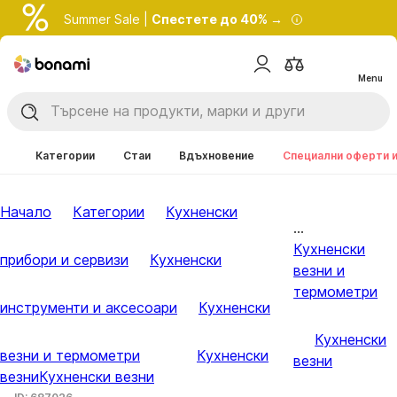
Summer Sale |
Спестете до 40% →
Menu
Категории
Стаи
Вдъхновение
Специални оферти 
Начало
Категории
Кухненски
...
Кухненски
прибори и сервизи
Кухненски
везни и
термометри
инструменти и аксесоари
Кухненски
Кухненски
везни и термометри
Кухненски
везни
везни
Кухненски везни