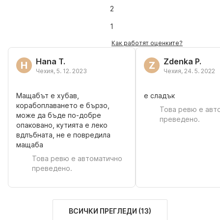
2
1
Как работят оценките?
Hana T.
Zdenka P.
H
Z
Чехия
,
5. 12. 2023
Чехия
,
24. 5. 2022
Мащабът е хубав,
е сладък
корабоплаването е бързо,
Това ревю е авт
може да бъде по-добре
преведено.
опаковано, кутията е леко
вдлъбната, не е повредила
мащаба
Това ревю е автоматично
преведено.
ВСИЧКИ ПРЕГЛЕДИ
(
13
)