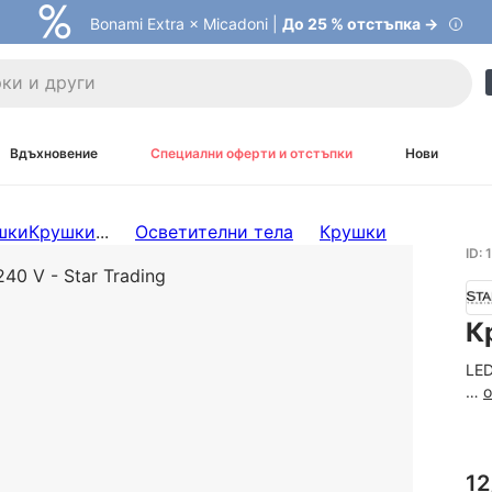
Bonami Extra × Micadoni |
До 25 % отстъпка →
Вдъхновение
Специални оферти и отстъпки
Нови
шки
Крушки
...
Осветителни тела
Крушки
ID:
К
LED
…
12