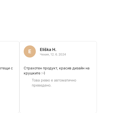
Eliška H.
E
Чехия
,
12. 6. 2024
етещи с
Страхотен продукт, красив дизайн на
крушките :-)
Това ревю е автоматично
преведено.