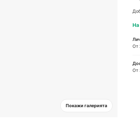
До
На
Лич
От 
Дос
От 
Покажи галерията