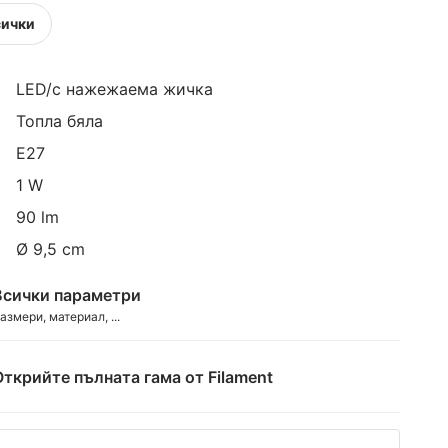
сички
LED/с нажежаема жичка
Топла бяла
E27
1 W
90 lm
Ø 9,5 cm
Всички параметри
азмери, материал, ...
Открийте пълната гама от Filament