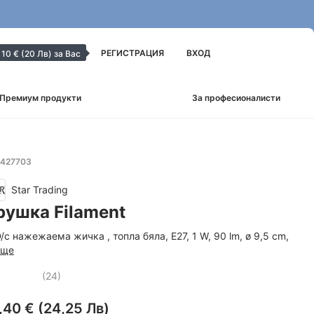
РЕГИСТРАЦИЯ
ВХОД
10 € (20 Лв) за Вас
Премиум продукти
За професионалисти
 1427703
Star Trading
рушка Filament
/с нажежаема жичка , топла бяла, E27, 1 W, 90 lm, ø 9,5 cm
,
още
(
24
)
,40 € (24,25 Лв)