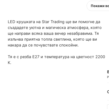
Покажи в
LED крушката на Star Trading ще ви помогне да
създадете уютна и магическа атмосфера, която
ще направи всяка ваша вечер незабравима. Тя
излъчва приятна топла светлина, която ще ви
накара да се почувствате спокойни.
Тя е с резба E27 и температура на цветност 2200
K.
Р