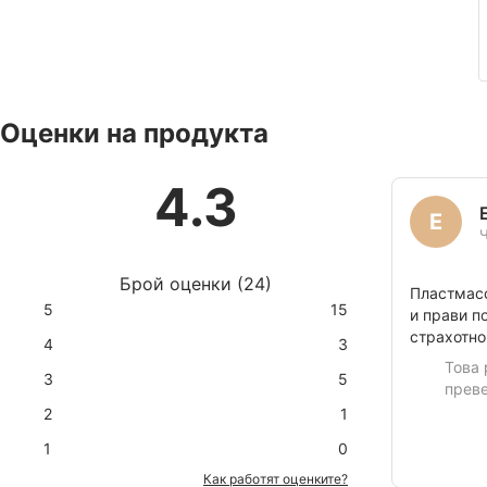
Оценки на продукта
4.3
E
Брой оценки
(
24
)
Пластмасо
5
15
и прави п
страхотно
4
3
Това 
3
5
преве
2
1
1
0
Как работят оценките?