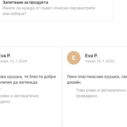
Запитване за продукта
Имате ли нужда от съвет относно параметрите
или избора?
Eva P.
Eva P.
E
Чехия
,
15. 7. 2024
Чехия
,
15. 7. 2024
ва крушка, тя блести добре
Леки пластмасови крушки, св
олилея да изглежда
дизайн.
.
Това ревю е автоматично
ревю е автоматично
преведено.
дено.