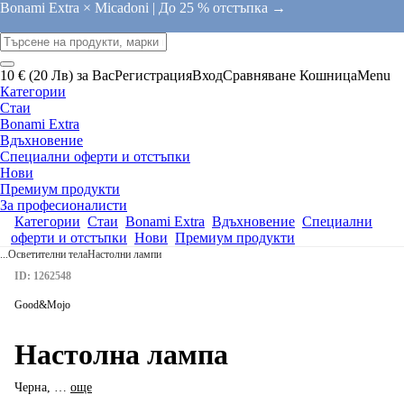
Bonami Extra × Micadoni |
До 25 % отстъпка →
10 € (20 Лв) за Вас
Регистрация
Вход
Сравняване
Кошница
Menu
Категории
Стаи
Bonami Extra
Вдъхновение
Специални оферти и отстъпки
Нови
Премиум продукти
За професионалисти
Категории
Стаи
Bonami Extra
Вдъхновение
Специални
оферти и отстъпки
Нови
Премиум продукти
...
Осветителни тела
Настолни лампи
ID: 1262548
Good&Mojo
Настолна лампа
Черна
, …
още