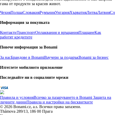
гама от продукти за красив живот.
Чехия
Полша
Словакия
Румъния
Унгария
Хърватия
Литва
Латвия
Сл
Информация за покупката
Контакти
Транспорт
Оплаквания и връщания
Плащане
Как
работят кредитите
Повече информация за Bonami
За нас
Брандове в Bonami
Ваучери за подарък
Bonami за бизнес
Изтеглете мобилното приложение
Последвайте ни в социалните мрежи
Правила и условия
Всичко за пазаруването в Bonami
Защита на
личните данни
Правила и настройки на бисквитките
© 2026 Bonami.cz, a.s. Всички права запазени.
Thámova 289/13, 186 00 Прага