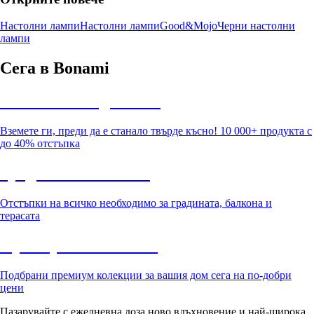
Настолни лампи
Настолни лампи
Good&Mojo
Черни настолни
лампи
Сега в Bonami
Summer Sale до -40%
Вземете ги, преди да е станало твърде късно! 10 000+ продукта с
до 40% отстъпка
Градина с отстъпка
Отстъпки на всичко необходимо за градината, балкона и
терасата
Премиум с отстъпка
Подбрани премиум колекции за вашия дом сега на по-добри
цени
Пазарувайте с ежедневна доза ново вдъхновение и най-широка