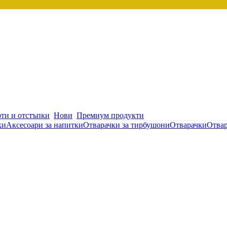
ти и отстъпки
Нови
Премиум продукти
ки
Аксесоари за напитки
Отварачки за тирбушони
Отварачки
Отва