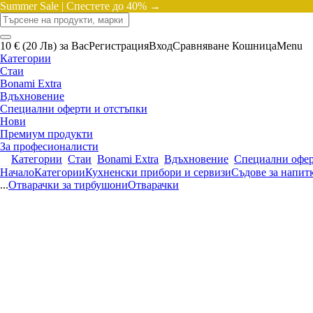
Summer Sale |
Спестете до 40% →
10 € (20 Лв) за Вас
Регистрация
Вход
Сравняване
Кошница
Menu
Категории
Стаи
Bonami Extra
Вдъхновение
Специални оферти и отстъпки
Нови
Премиум продукти
За професионалисти
Категории
Стаи
Bonami Extra
Вдъхновение
Специални офер
Начало
Категории
Кухненски прибори и сервизи
Съдове за напит
...
Отварачки за тирбушони
Отварачки