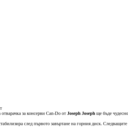
т
 отварачка за консерви Can-Do от
Joseph Joseph
ще бъде чудесно
стабилизира след първото завъртане на горния диск. Следващите 