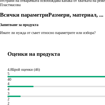
отстрани на отварачката освобождава капака от хватката на реж
Пластмасова
Всички параметри
Размери, материал, ...
Запитване за продукта
Имате ли нужда от съвет относно параметрите или избора?
Оценки на продукта
4.8
Брой оценки
(
46
)
5
40
4
4
3
2
2