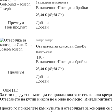
За консерви, пластмасова
В наличност
Последни бройки
25,40 € (49,68 Лв)
Премиум
Добави
Нов продукт
Добави
Joseph Joseph
Отварачка за консерви Can-Do
Пластмасова
(
16
)
В наличност
Последна бройка
25,40 € (49,68 Лв)
Премиум
Добави
Добави
+
Още (11)
За този продукт не може да се прилага код за отстъпка или креди
Отварянето на кутии никога не е било по-лесно! Интелигентната
Просто го прикрепете към кутията и отварачката за консерви се 