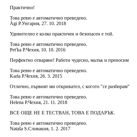
Практично!
Това ревю е автоматично преведено.
Ági P.
Унгария
,
27. 10. 2018
Удивително е колко практичен и безопасен е той.
Това ревю е автоматично преведено.
Peťka P.
Чехия
,
10. 10. 2016
Перфектно отваряне! Работи чудесно, малък и преносим
Това ревю е автоматично преведено.
Karla P.
Чехия
,
26. 3. 2015
Отлично, първият ми откривател, с когото "се разбирам"
Това ревю е автоматично преведено.
Helena P.
Чехия
,
21. 11. 2018
ВСЕ ОЩЕ НЕ Е ТЕСТВАН, ТОВА Е ПОДАРЪК.
Това ревю е автоматично преведено.
Nataša S.
Словакия
,
1. 2. 2017