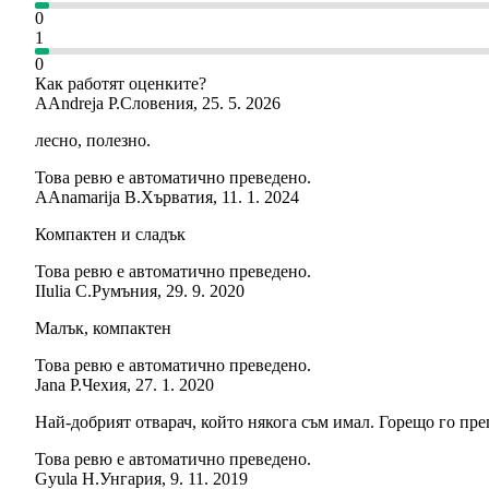
0
1
0
Как работят оценките?
A
Andreja P.
Словения
,
25. 5. 2026
лесно, полезно.
Това ревю е автоматично преведено.
A
Anamarija B.
Хърватия
,
11. 1. 2024
Компактен и сладък
Това ревю е автоматично преведено.
I
Iulia C.
Румъния
,
29. 9. 2020
Малък, компактен
Това ревю е автоматично преведено.
Jana P.
Чехия
,
27. 1. 2020
Най-добрият отварач, който някога съм имал. Горещо го пр
Това ревю е автоматично преведено.
Gyula H.
Унгария
,
9. 11. 2019