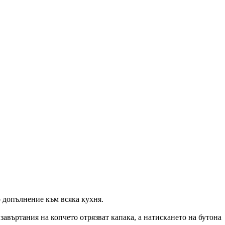
 допълнение към всяка кухня.
завъртания на копчето отрязват капака, а натискането на бутона