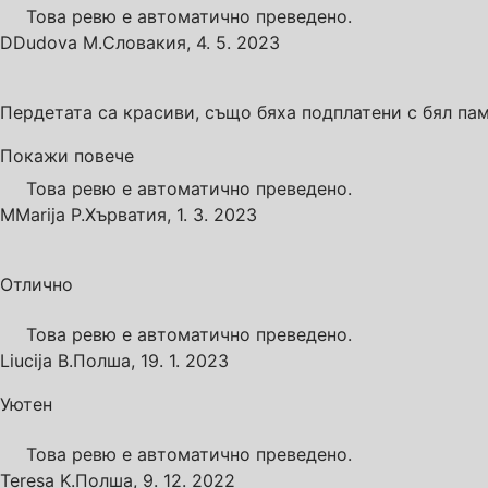
Това ревю е автоматично преведено.
D
Dudova M.
Словакия
,
4. 5. 2023
Пердетата са красиви, също бяха подплатени с бял пам
Покажи повече
Това ревю е автоматично преведено.
M
Marija P.
Хърватия
,
1. 3. 2023
Отлично
Това ревю е автоматично преведено.
Liucija B.
Полша
,
19. 1. 2023
Уютен
Това ревю е автоматично преведено.
Teresa K.
Полша
,
9. 12. 2022