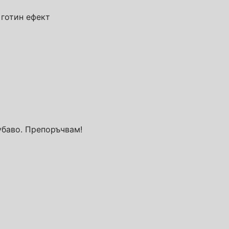
 готин ефект
убаво. Препоръчвам!