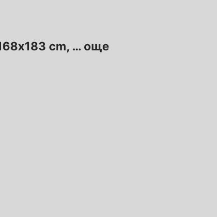
, 168x183 cm
, …
още