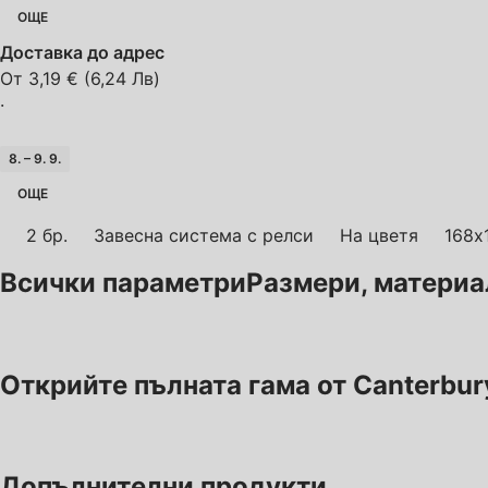
ОЩЕ
Доставка до адрес
От 3,19 € (6,24 Лв)
·
8. – 9. 9.
ОЩЕ
2 бр.
Завесна система с релси
На цветя
168x
Всички параметри
Размери, материал,
Открийте пълната гама от Canterbur
Допълнителни продукти