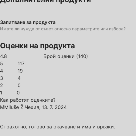
Запитване за продукта
Имате ли нужда от съвет относно параметрите или избора?
Оценки на продукта
4.8
Брой оценки
(
140
)
5
117
4
19
3
4
2
0
1
0
Как работят оценките?
M
Miluše Ž.
Чехия
,
13. 7. 2024
Страхотно, готово за окачване и има и връзки.