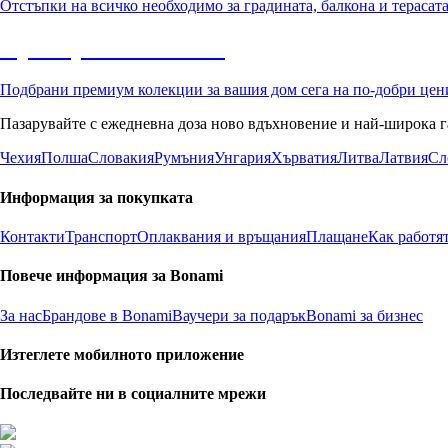
Отстъпки на всичко необходимо за градината, балкона и терасат
Премиум с отстъпка
Подбрани премиум колекции за вашия дом сега на по-добри цен
Пазарувайте с ежедневна доза ново вдъхновение и най-широка г
Чехия
Полша
Словакия
Румъния
Унгария
Хърватия
Литва
Латвия
Сл
Информация за покупката
Контакти
Транспорт
Оплаквания и връщания
Плащане
Как работя
Повече информация за Bonami
За нас
Брандове в Bonami
Ваучери за подарък
Bonami за бизнес
Изтеглете мобилното приложение
Последвайте ни в социалните мрежи