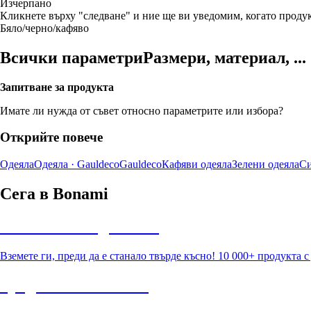
Изчерпанo
Кликнете върху "следване" и ние ще ви уведомим, когато продук
Бяло/черно/кафяво
Всички параметри
Размери, материал, ...
Запитване за продукта
Имате ли нужда от съвет относно параметрите или избора?
Открийте повече
Одеяла
Одеяла · Gauldeco
Gauldeco
Кафяви одеяла
Зелени одеяла
Си
Сега в Bonami
Summer Sale до -40%
Вземете ги, преди да е станало твърде късно! 10 000+ продукта 
Градина с отстъпка