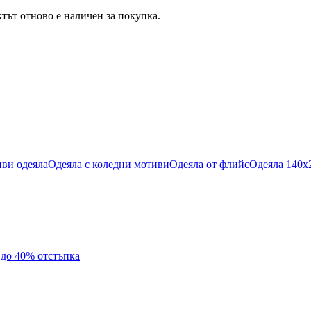
тът отново е наличен за покупка.
ви одеяла
Одеяла с коледни мотиви
Одеяла от флийс
Одеяла 140x
с до 40% отстъпка