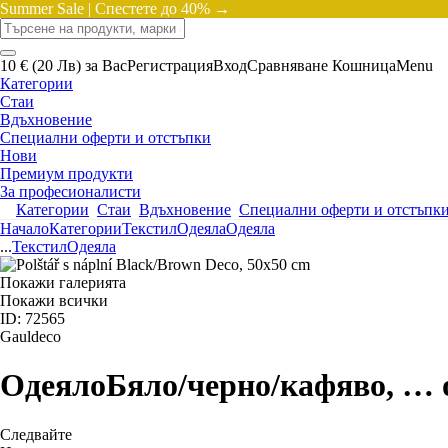
Summer Sale |
Спестете до 40% →
10 € (20 Лв) за Вас
Регистрация
Вход
Сравняване
Кошница
Menu
Категории
Стаи
Вдъхновение
Специални оферти и отстъпки
Нови
Премиум продукти
За професионалисти
Категории
Стаи
Вдъхновение
Специални оферти и отстъпк
Начало
Категории
Текстил
Одеяла
Одеяла
...
Текстил
Одеяла
Покажи галерията
Покажи всички
ID: 72565
Gauldeco
Одеяло
Бяло/черно/кафяво
, …
Следвайте