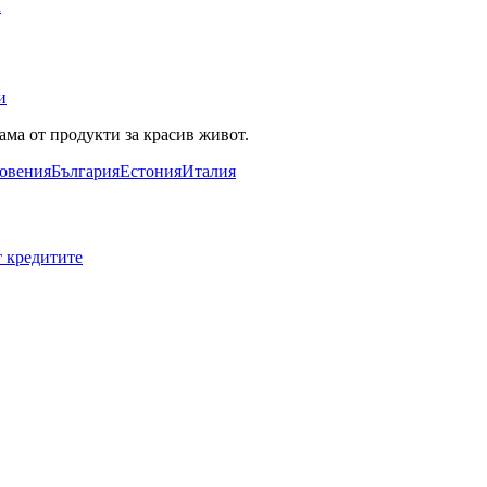
а
и
ама от продукти за красив живот.
овения
България
Естония
Италия
т кредитите