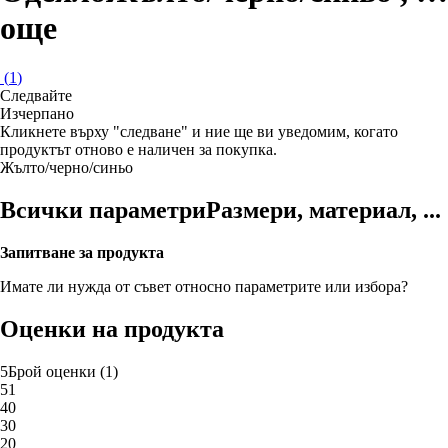
още
(
1
)
Следвайте
Изчерпанo
Кликнете върху "следване" и ние ще ви уведомим, когато
продуктът отново е наличен за покупка.
Жълто/черно/синьо
Всички параметри
Размери, материал, ...
Запитване за продукта
Имате ли нужда от съвет относно параметрите или избора?
Оценки на продукта
5
Брой оценки
(
1
)
5
1
4
0
3
0
2
0