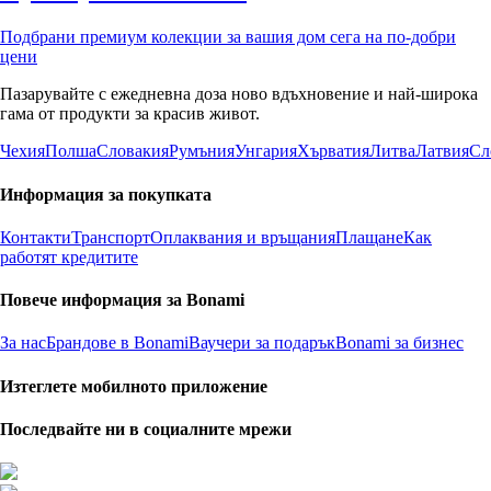
Подбрани премиум колекции за вашия дом сега на по-добри
цени
Пазарувайте с ежедневна доза ново вдъхновение и най-широка
гама от продукти за красив живот.
Чехия
Полша
Словакия
Румъния
Унгария
Хърватия
Литва
Латвия
Сл
Информация за покупката
Контакти
Транспорт
Оплаквания и връщания
Плащане
Как
работят кредитите
Повече информация за Bonami
За нас
Брандове в Bonami
Ваучери за подарък
Bonami за бизнес
Изтеглете мобилното приложение
Последвайте ни в социалните мрежи