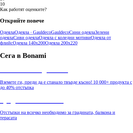
1
0
Как работят оценките?
Открийте повече
Одеяла
Одеяла · Gauldeco
Gauldeco
Сини одеяла
Зелени
одеяла
Сиви одеяла
Одеяла с коледни мотиви
Одеяла от
флийс
Одеяла 140x200
Одеяла 200x220
Сега в Bonami
Summer Sale до -40%
Вземете ги, преди да е станало твърде късно! 10 000+ продукта с
до 40% отстъпка
Градина с отстъпка
Отстъпки на всичко необходимо за градината, балкона и
терасата
Премиум с отстъпка