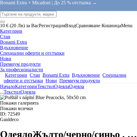
Bonami Extra × Micadoni |
До 25 % отстъпка →
10 € (20 Лв) за Вас
Регистрация
Вход
Сравняване
Кошница
Menu
Категории
Стаи
Bonami Extra
Вдъхновение
Специални оферти и отстъпки
Нови
Премиум продукти
За професионалисти
Категории
Стаи
Bonami Extra
Вдъхновение
Специални
оферти и отстъпки
Нови
Премиум продукти
Начало
Категории
Текстил
Одеяла
Одеяла
...
Текстил
Одеяла
Покажи галерията
Покажи всички
ID: 72549
Gauldeco
Одеяло
Жълто/черно/синьо
, …