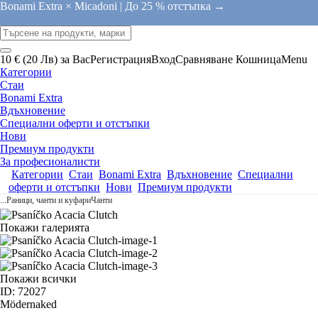
Bonami Extra × Micadoni |
До 25 % отстъпка →
10 € (20 Лв) за Вас
Регистрация
Вход
Сравняване
Кошница
Menu
Категории
Стаи
Bonami Extra
Вдъхновение
Специални оферти и отстъпки
Нови
Премиум продукти
За професионалисти
Категории
Стаи
Bonami Extra
Вдъхновение
Специални
оферти и отстъпки
Нови
Премиум продукти
...
Раници, чанти и куфари
Чанти
Покажи галерията
Покажи всички
ID: 72027
Mödernaked