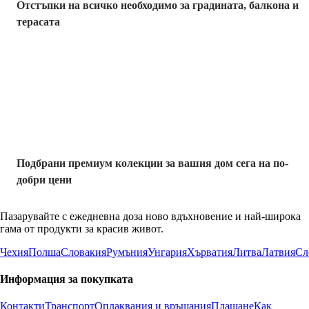
Отстъпки на всичко необходимо за градината, балкона и
терасата
Премиум с
отстъпка
Подбрани премиум колекции за вашия дом сега на по-
добри цени
Пазарувайте с ежедневна доза ново вдъхновение и най-широка
гама от продукти за красив живот.
Чехия
Полша
Словакия
Румъния
Унгария
Хърватия
Литва
Латвия
Сл
Информация за покупката
Контакти
Транспорт
Оплаквания и връщания
Плащане
Как