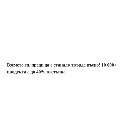
Summer Sale до
-40%
Вземете ги, преди да е станало твърде късно! 10 000+
продукта с до 40% отстъпка
Градина с
отстъпка