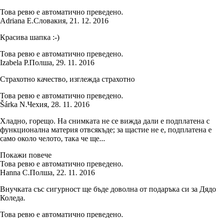
Това ревю е автоматично преведено.
Adriana E.
Словакия
,
21. 12. 2016
Красива шапка :-)
Това ревю е автоматично преведено.
Izabela P.
Полша
,
29. 11. 2016
Страхотно качество, изглежда страхотно
Това ревю е автоматично преведено.
Šárka N.
Чехия
,
28. 11. 2016
Хладно, горещо. На снимката не се вижда дали е подплатена с
функционална материя отвсякъде; за щастие не е, подплатена е
само около челото, така че ще...
Покажи повече
Това ревю е автоматично преведено.
Hanna C.
Полша
,
22. 11. 2016
Внучката със сигурност ще бъде доволна от подаръка си за Дядо
Коледа.
Това ревю е автоматично преведено.