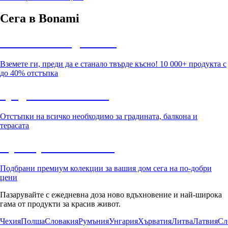
Сега в Bonami
Summer Sale до -40%
Вземете ги, преди да е станало твърде късно! 10 000+ продукта с
до 40% отстъпка
Градина с отстъпка
Отстъпки на всичко необходимо за градината, балкона и
терасата
Премиум с отстъпка
Подбрани премиум колекции за вашия дом сега на по-добри
цени
Пазарувайте с ежедневна доза ново вдъхновение и най-широка
гама от продукти за красив живот.
Чехия
Полша
Словакия
Румъния
Унгария
Хърватия
Литва
Латвия
Сл