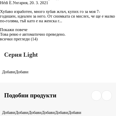
Hédi E.
Унгария
,
20. 3. 2021
Хубаво изработен, много хубав жлъч, купих го за моя 7-
годишен, идеален за него. От снимката си мислех, че ще е малко
по-голяма, тъй като е на женска г...
Покажи повече
Това ревю е автоматично преведено.
всички прегледи
(
14
)
Серия Light
Добави
Добави
Подобни продукти
Добави
Добави
Добави
Добави
Добави
Добави