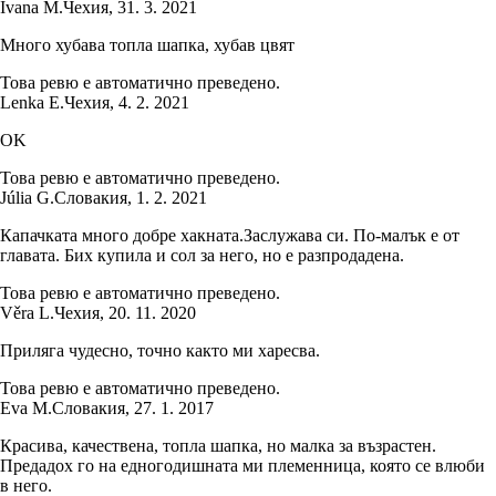
Ivana M.
Чехия
,
31. 3. 2021
Много хубава топла шапка, хубав цвят
Това ревю е автоматично преведено.
Lenka E.
Чехия
,
4. 2. 2021
OK
Това ревю е автоматично преведено.
Júlia G.
Словакия
,
1. 2. 2021
Капачката много добре хакната.Заслужава си. По-малък е от
главата. Бих купила и сол за него, но е разпродадена.
Това ревю е автоматично преведено.
Věra L.
Чехия
,
20. 11. 2020
Приляга чудесно, точно както ми харесва.
Това ревю е автоматично преведено.
Eva M.
Словакия
,
27. 1. 2017
Красива, качествена, топла шапка, но малка за възрастен.
Предадох го на едногодишната ми племенница, която се влюби
в него.