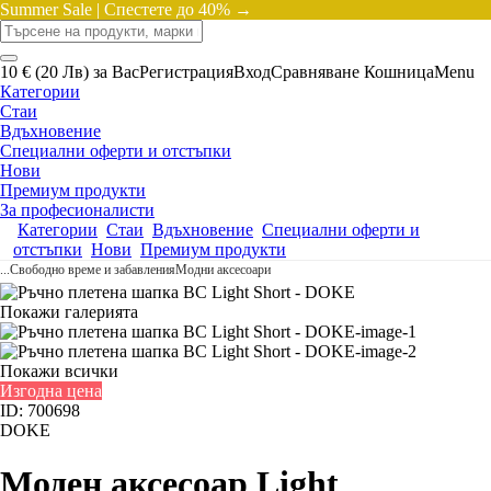
Summer Sale |
Спестете до 40% →
10 € (20 Лв) за Вас
Регистрация
Вход
Сравняване
Кошница
Menu
Категории
Стаи
Вдъхновение
Специални оферти и отстъпки
Нови
Премиум продукти
За професионалисти
Категории
Стаи
Вдъхновение
Специални оферти и
отстъпки
Нови
Премиум продукти
...
Свободно време и забавления
Модни аксесоари
Покажи галерията
Покажи всички
Изгодна цена
ID: 700698
DOKE
Моден аксесоар Light