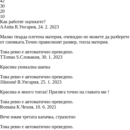
4
2
3
0
2
0
1
0
Как работят оценките?
A
Anita R.
Унгария
,
24. 2. 2023
Малко твърда плетена материя, очевидно не можете да разберете
от снимката.Точно правилният размер, топла материя.
Това ревю е автоматично преведено.
T
Tomas S.
Словакия
,
30. 1. 2023
Красива уникална шапка
Това ревю е автоматично преведено.
J
Jánosné B.
Унгария
,
25. 1. 2023
Красива и много топла! Приляга точно на главата ми !
Това ревю е автоматично преведено.
Romana K.
Чехия
,
10. 6. 2021
Вече имам третата капачка, страхотно
Това ревю е автоматично преведено.