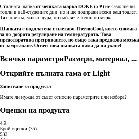
Стилната шапка
от чешката марка DOKE
(о ♥) не само ще ви
топли в най-студените дни, но и ще подправи всеки ваш тоалет.
Тя е цветна, малко щура, но най-вече точно по мярка.
Шапката е подплатена с плетиво ThermoCool, което спомага
за по-доброто регулиране на температурата. Това
предотвратява прегряването, но също така предпазва мозъка
от замръзване. Освен това шапката няма да ви ухапе!
Всички параметри
Размери, материал, ...
Открийте пълната гама от Light
Запитване за продукта
Имате ли нужда от съвет относно параметрите или избора?
Оценки на продукта
4.9
Брой оценки
(
35
)
5
33