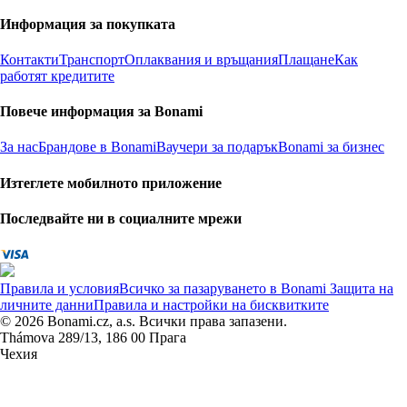
Информация за покупката
Контакти
Транспорт
Оплаквания и връщания
Плащане
Как
работят кредитите
Повече информация за Bonami
За нас
Брандове в Bonami
Ваучери за подарък
Bonami за бизнес
Изтеглете мобилното приложение
Последвайте ни в социалните мрежи
Правила и условия
Всичко за пазаруването в Bonami
Защита на
личните данни
Правила и настройки на бисквитките
© 2026 Bonami.cz, a.s. Всички права запазени.
Thámova 289/13, 186 00 Прага
Чехия