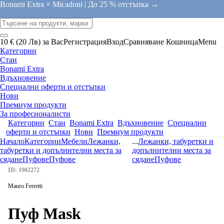
Bonami Extra × Micadoni |
До 25 % отстъпка →
10 € (20 Лв) за Вас
Регистрация
Вход
Сравняване
Кошница
Menu
Категории
Стаи
Bonami Extra
Вдъхновение
Специални оферти и отстъпки
Нови
Премиум продукти
За професионалисти
Категории
Стаи
Bonami Extra
Вдъхновение
Специални
оферти и отстъпки
Нови
Премиум продукти
Начало
Категории
Мебели
Лежанки,
...
Лежанки, табуретки и
табуретки и допълнителни места за
допълнителни места за
сядане
Пуфове
Пуфове
сядане
Пуфове
ID: 1902272
Mauro Ferretti
Пуф Mask