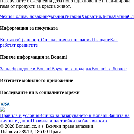
Пазарувайте с ежедневна доза ново вдъхновение и най-широка
гама от продукти за красив живот.
Чехия
Полша
Словакия
Румъния
Унгария
Хърватия
Литва
Латвия
Сл
Информация за покупката
Контакти
Транспорт
Оплаквания и връщания
Плащане
Как
работят кредитите
Повече информация за Bonami
За нас
Брандове в Bonami
Ваучери за подарък
Bonami за бизнес
Изтеглете мобилното приложение
Последвайте ни в социалните мрежи
Правила и условия
Всичко за пазаруването в Bonami
Защита на
личните данни
Правила и настройки на бисквитките
© 2026 Bonami.cz, a.s. Всички права запазени.
Thámova 289/13, 186 00 Прага