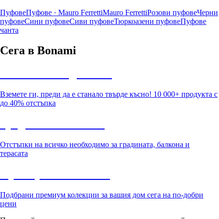
Пуфове
Пуфове · Mauro Ferretti
Mauro Ferretti
Розови пуфове
Черни
пуфове
Сини пуфове
Сиви пуфове
Тюркоазени пуфове
Пуфове
чанта
Сега в Bonami
Summer Sale до -40%
Вземете ги, преди да е станало твърде късно! 10 000+ продукта с
до 40% отстъпка
Градина с отстъпка
Отстъпки на всичко необходимо за градината, балкона и
терасата
Премиум с отстъпка
Подбрани премиум колекции за вашия дом сега на по-добри
цени