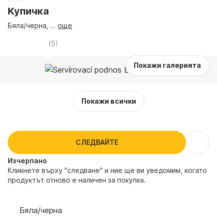
Купичка
Бяла/черна
, …
още
(
5
)
Покажи галерията
Покажи всички
СЛЕДВАЙТЕ
Изчерпанo
Кликнете върху "следване" и ние ще ви уведомим, когато
продуктът отново е наличен за покупка.
Бяла/черна