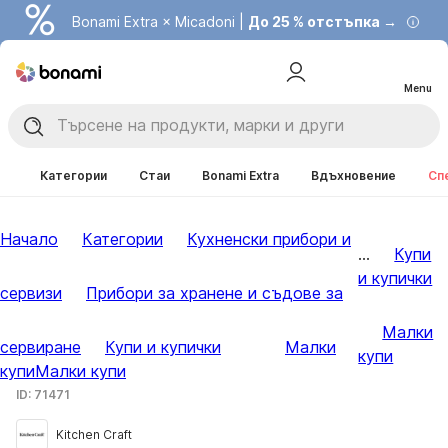
Bonami Extra × Micadoni |
До 25 % отстъпка →
Menu
Категории
Стаи
Bonami Extra
Вдъхновение
Сп
Начало
Категории
Кухненски прибори и
...
Купи
и купички
сервизи
Прибори за хранене и съдове за
Малки
сервиране
Купи и купички
Малки
купи
купи
Малки купи
ID: 71471
Kitchen Craft