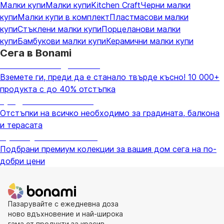
Малки купи
Малки купи
Kitchen Craft
Черни малки
купи
Малки купи в комплект
Пластмасови малки
купи
Стъклени малки купи
Порцеланови малки
купи
Бамбукови малки купи
Керамични малки купи
Сега в Bonami
Summer Sale до -40%
Вземете ги, преди да е станало твърде късно! 10 000+
продукта с до 40% отстъпка
Градина с отстъпка
Отстъпки на всичко необходимо за градината, балкона
и терасата
Премиум с отстъпка
Подбрани премиум колекции за вашия дом сега на по-
добри цени
Пазарувайте с ежедневна доза
ново вдъхновение и най-широка
гама от продукти за красив