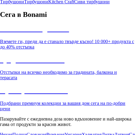
Тирбушони
Тирбушони
Kitchen Craft
Сиви тирбушони
Сега в Bonami
Summer Sale до -40%
Вземете ги, преди да е станало твърде късно! 10 000+ продукта с
до 40% отстъпка
Градина с отстъпка
Отстъпки на всичко необходимо за градината, балкона и
терасата
Премиум с отстъпка
Подбрани премиум колекции за вашия дом сега на по-добри
цени
Пазарувайте с ежедневна доза ново вдъхновение и най-широка
гама от продукти за красив живот.
Чехия
Полша
Словакия
Румъния
Унгария
Хърватия
Литва
Латвия
Сл