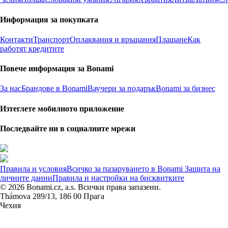
Информация за покупката
Контакти
Транспорт
Оплаквания и връщания
Плащане
Как
работят кредитите
Повече информация за Bonami
За нас
Брандове в Bonami
Ваучери за подарък
Bonami за бизнес
Изтеглете мобилното приложение
Последвайте ни в социалните мрежи
Правила и условия
Всичко за пазаруването в Bonami
Защита на
личните данни
Правила и настройки на бисквитките
© 2026 Bonami.cz, a.s. Всички права запазени.
Thámova 289/13, 186 00 Прага
Чехия