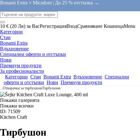
Bonami Extra × Micadoni |
До 25 % отстъпка →
10 € (20 Лв) за Вас
Регистрация
Вход
Сравняване
Кошница
Menu
Категории
Стаи
Bonami Extra
Вдъхновение
Специални оферти и отстъпки
Нови
Премиум продукти
За професионалисти
Категории
Стаи
Bonami Extra
Вдъхновение
Специални
оферти и отстъпки
Нови
Премиум продукти
...
Отварачки за тирбушони
Тирбушони
Покажи галерията
Покажи всички
ID: 71509
Kitchen Craft
Тирбушон