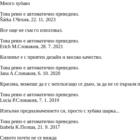
Много хубаво
Това ревю е автоматично преведено.
Šárka J.
Чехия
,
22. 11. 2023
Все още не съм го използвал.
Това ревю е автоматично преведено.
Erich M.
Словакия
,
28. 7. 2021
Килимът е с приятен дизайн и високо качество.
Това ревю е автоматично преведено.
Jana A.
Словакия
,
6. 10. 2020
Красива, можеше да е с неплъзгащо се дъно, за да не се пързаля п
Това ревю е автоматично преведено.
Lucia P.
Словакия
,
7. 1. 2019
Изпълни предназначението си, просто с хубава шарка...
Това ревю е автоматично преведено.
Izabela K.
Полша
,
21. 9. 2017
Сивото почти не се вижда