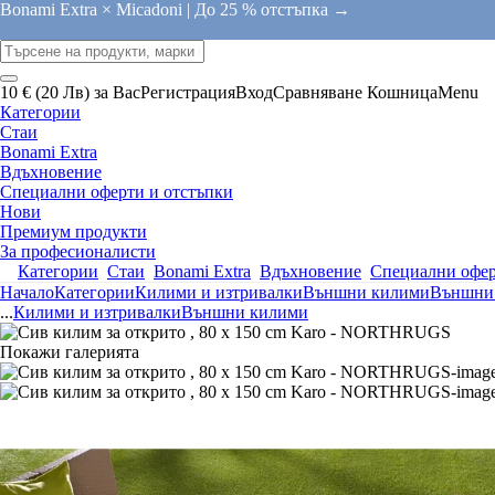
Bonami Extra × Micadoni |
До 25 % отстъпка →
10 € (20 Лв) за Вас
Регистрация
Вход
Сравняване
Кошница
Menu
Категории
Стаи
Bonami Extra
Вдъхновение
Специални оферти и отстъпки
Нови
Премиум продукти
За професионалисти
Категории
Стаи
Bonami Extra
Вдъхновение
Специални офер
Начало
Категории
Килими и изтривалки
Външни килими
Външни
...
Килими и изтривалки
Външни килими
Покажи галерията