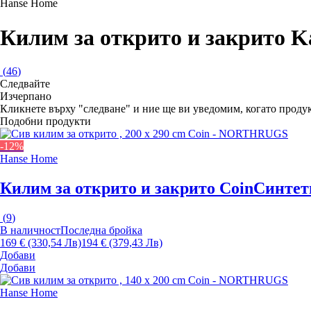
Hanse Home
Килим за открито и закрито K
(
46
)
Следвайте
Изчерпанo
Кликнете върху "следване" и ние ще ви уведомим, когато продук
Подобни продукти
-12%
Hanse Home
Килим за открито и закрито Coin
Синтети
(
9
)
В наличност
Последна бройка
169 € (330,54 Лв)
194 € (379,43 Лв)
Добави
Добави
Hanse Home