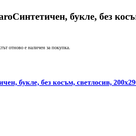
aro
Синтетичен, букле, без косъ
тът отново е наличен за покупка.
чен, букле, без косъм, светлосив, 200x2