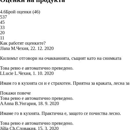
4.6
Брой оценки
(
46
)
5
37
4
5
3
3
2
0
1
1
Как работят оценките?
J
Jana M.
Чехия
,
22. 12. 2020
Килимът отговори на очакванията, същият като на снимката
Това ревю е автоматично преведено.
L
Lucie L.
Чехия
,
1. 10. 2020
Имам го в кухнята си и е страхотен. Приятна за краката, лесна з
Покажи повече
Това ревю е автоматично преведено.
A
Anna B.
Унгария
,
18. 9. 2020
Имаме го в кухнята. Практична е, защото се почиства лесно.
Това ревю е автоматично преведено.
Júlia Ch.
Словакия
,
15. 3. 2020