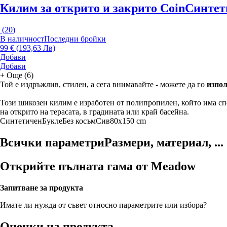
Килим за открито и закрито Coin
Синтети
(
20
)
В наличност
Последни бройки
99 € (193,63 Лв)
Добави
Добави
+
Още (6)
Той е издръжлив, стилен, а сега внимавайте - можете да го
изпол
Този шикозен килим е изработен от полипропилен, който има с
на открито на терасата, в градината или край басейна.
Синтетичен
Букле
Без косъм
Сив
80x150 cm
Всички параметри
Размери, материал, ...
Открийте пълната гама от Meadow
Запитване за продукта
Имате ли нужда от съвет относно параметрите или избора?
Оценки на продукта