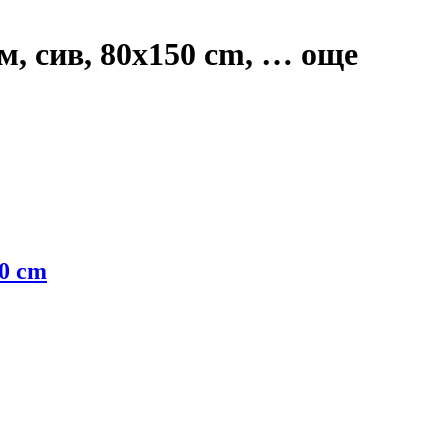
м, сив, 80x150 cm
, …
още
90 cm