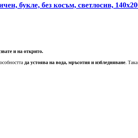
чен, букле, без косъм, светлосив, 140x2
звате и на открито.
пособността
да устоява на вода, мръсотия и избледняване
. Так