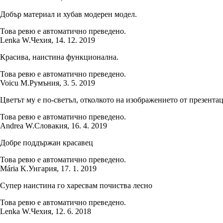
Добър материал и хубав модерен модел.
Това ревю е автоматично преведено.
Lenka W.
Чехия
,
14. 12. 2019
Красива, наистина функционална.
Това ревю е автоматично преведено.
Voicu M.
Румъния
,
3. 5. 2019
Цветът му е по-светъл, отколкото на изображението от презентац
Това ревю е автоматично преведено.
Andrea W.
Словакия
,
16. 4. 2019
Добре поддържан красавец
Това ревю е автоматично преведено.
Mária K.
Унгария
,
17. 1. 2019
Супер наистина го харесвам почиства лесно
Това ревю е автоматично преведено.
Lenka W.
Чехия
,
12. 6. 2018