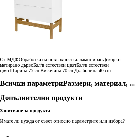
От МДФ
Oбработка на повърхността: ламиниран
Декор от
матирано дърво
Бял/в естествен цвят
Бял/в естествен
цвят
Ширина 75 cm
Височина 70 cm
Дълбочина 40 cm
Всички параметри
Размери, материал, ...
Допълнителни продукти
Запитване за продукта
Имате ли нужда от съвет относно параметрите или избора?