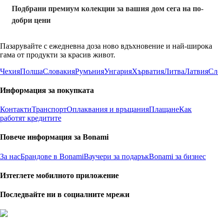
Подбрани премиум колекции за вашия дом сега на по-
добри цени
Пазарувайте с ежедневна доза ново вдъхновение и най-широка
гама от продукти за красив живот.
Чехия
Полша
Словакия
Румъния
Унгария
Хърватия
Литва
Латвия
Сл
Информация за покупката
Контакти
Транспорт
Оплаквания и връщания
Плащане
Как
работят кредитите
Повече информация за Bonami
За нас
Брандове в Bonami
Ваучери за подарък
Bonami за бизнес
Изтеглете мобилното приложение
Последвайте ни в социалните мрежи