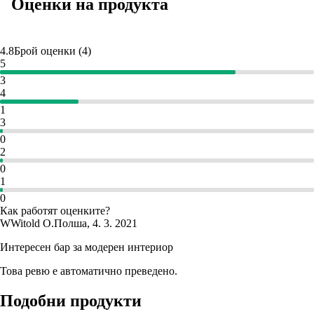
Оценки на продукта
4.8
Брой оценки
(
4
)
5
3
4
1
3
0
2
0
1
0
Как работят оценките?
W
Witold O.
Полша
,
4. 3. 2021
Интересен бар за модерен интериор
Това ревю е автоматично преведено.
Подобни продукти