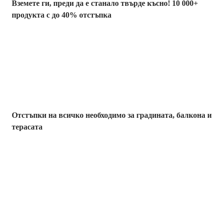
Вземете ги, преди да е станало твърде късно! 10 000+
продукта с до 40% отстъпка
Градина с
отстъпка
Отстъпки на всичко необходимо за градината, балкона и
терасата
Премиум с
отстъпка