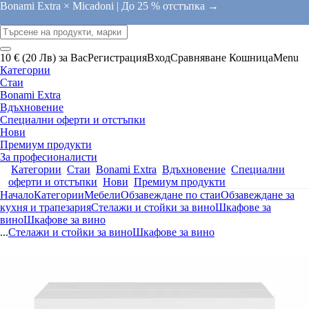
Bonami Extra × Micadoni |
До 25 % отстъпка →
10 € (20 Лв) за Вас
Регистрация
Вход
Сравняване
Кошница
Menu
Категории
Стаи
Bonami Extra
Вдъхновение
Специални оферти и отстъпки
Нови
Премиум продукти
За професионалисти
Категории
Стаи
Bonami Extra
Вдъхновение
Специални
оферти и отстъпки
Нови
Премиум продукти
Начало
Категории
Мебели
Обзавеждане по стаи
Обзавеждане за
кухня и трапезария
Стелажи и стойки за вино
Шкафове за
вино
Шкафове за вино
...
Стелажи и стойки за вино
Шкафове за вино