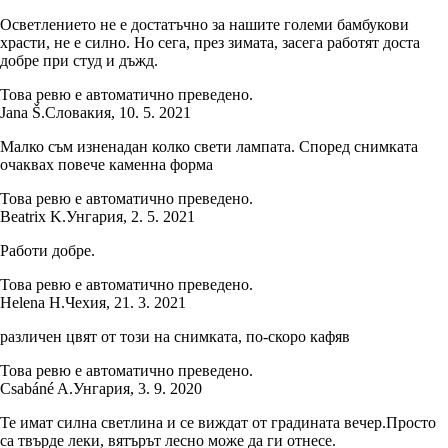
Осветлението не е достатъчно за нашите големи бамбукови
храсти, не е силно. Но сега, през зимата, засега работят доста
добре при студ и дъжд.
Това ревю е автоматично преведено.
Jana Š.
Словакия
,
10. 5. 2021
Малко съм изненадан колко свети лампата. Според снимката
очаквах повече каменна форма
Това ревю е автоматично преведено.
Beatrix K.
Унгария
,
2. 5. 2021
Работи добре.
Това ревю е автоматично преведено.
Helena H.
Чехия
,
21. 3. 2021
различен цвят от този на снимката, по-скоро кафяв
Това ревю е автоматично преведено.
Csabáné A.
Унгария
,
3. 9. 2020
Те имат силна светлина и се виждат от градината вечер.Просто
са твърде леки, вятърът лесно може да ги отнесе.