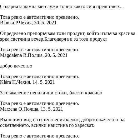
Соларната лампа ми служи точно както си я представях...
Това ревю е автоматично преведено.
Blanka P.
Чехия
,
30. 5. 2021
Определено препоръчвам този продукт, който излъчва красива
ярка светлина вечер.Благодаря ви за този продукт
Това ревю е автоматично преведено.
Magdalena R.
Полша
,
20. 5. 2021
добро качество
Това ревю е автоматично преведено.
Klára H.
Чехия
,
14. 5. 2021
За съжаление неналични стоки, блести красиво
Това ревю е автоматично преведено.
Marzena O.
Полша
,
13. 5. 2021
Външният вид на естествения камък, доброто качество на
осветлението, всички наистина го харесват.
Това ревю е автоматично преведено.