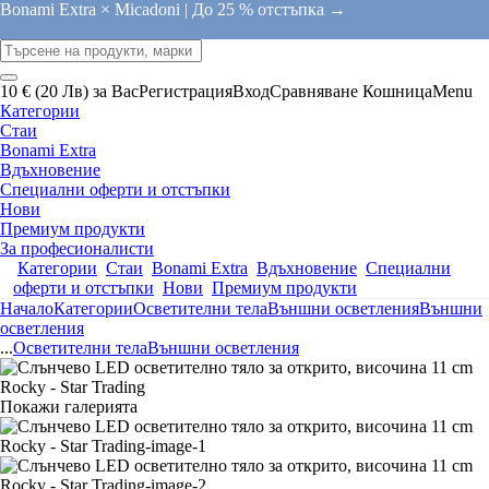
Bonami Extra × Micadoni |
До 25 % отстъпка →
10 € (20 Лв) за Вас
Регистрация
Вход
Сравняване
Кошница
Menu
Категории
Стаи
Bonami Extra
Вдъхновение
Специални оферти и отстъпки
Нови
Премиум продукти
За професионалисти
Категории
Стаи
Bonami Extra
Вдъхновение
Специални
оферти и отстъпки
Нови
Премиум продукти
Начало
Категории
Осветителни тела
Външни осветления
Външни
осветления
...
Осветителни тела
Външни осветления
Покажи галерията