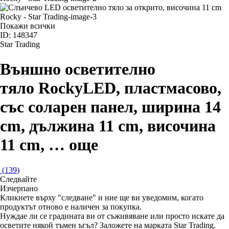
Покажи всички
ID: 148347
Star Trading
Външно осветително
тяло Rocky
LED, пластмасово,
със соларен панел, ширина 14
cm, дължина 11 cm, височина
11 cm
, …
още
(
139
)
Следвайте
Изчерпанo
Кликнете върху "следване" и ние ще ви уведомим, когато
продуктът отново е наличен за покупка.
Нуждае ли се градината ви от съживяване или просто искате да
осветите някой тъмен ъгъл? Заложете на марката Star Trading.