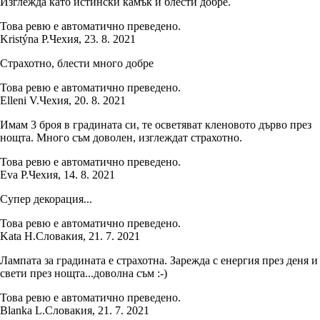
Изглежда като истински камък и блести добре.
Това ревю е автоматично преведено.
Kristýna P.
Чехия
,
23. 8. 2021
Страхотно, блести много добре
Това ревю е автоматично преведено.
Elleni V.
Чехия
,
20. 8. 2021
Имам 3 броя в градината си, те осветяват кленовото дърво през
нощта. Много съм доволен, изглеждат страхотно.
Това ревю е автоматично преведено.
Eva P.
Чехия
,
14. 8. 2021
Супер декорация...
Това ревю е автоматично преведено.
Kata H.
Словакия
,
21. 7. 2021
Лампата за градината е страхотна. Зарежда с енергия през деня и
свети през нощта...доволна съм :-)
Това ревю е автоматично преведено.
Blanka L.
Словакия
,
21. 7. 2021