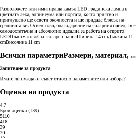
Разположете тази имитираща камък LED градинска лампа в
цветната леха, алпинеума или портата, която приятно и
приглушено ще освети околността и ще придаде блясък на
градината ви. Освен това, благодарение на соларния панел, тя е
самодостатъчна и абсолютно идеална за работа на открито!
LED
Пластмасово
Със соларен панел
Ширина 14 cm
Дължина 11
cm
Височина 11 cm
Всички параметри
Размери, материал, ...
Запитване за продукта
Имате ли нужда от съвет относно параметрите или избора?
Оценки на продукта
4.7
Брой оценки
(
139
)
5
110
4
18
3
9
2
0