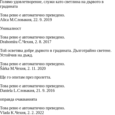
Голямо удовлетворение, служи като светлина на дървото в
градината
Това ревю е автоматично преведено.
Alica M.
Словакия
,
22. 9. 2019
Уникалност
Това ревю е автоматично преведено.
Drahomíra Č.
Чехия
,
2. 8. 2017
Той осветява добре дървото в градината. Дълготрайно светене.
Устойчив на дъжд.
Това ревю е автоматично преведено.
Šárka M.
Чехия
,
2. 11. 2020
Ще го опитам през пролетта.
Това ревю е автоматично преведено.
Daniela L.
Словакия
,
21. 9. 2016
оправда очакванията
Това ревю е автоматично преведено.
Vlada K.
Чехия
,
2. 2. 2022