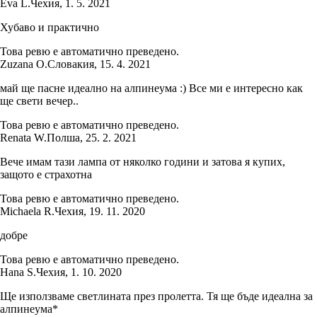
Eva L.
Чехия
,
1. 5. 2021
Хубаво и практично
Това ревю е автоматично преведено.
Zuzana O.
Словакия
,
15. 4. 2021
май ще пасне идеално на алпинеума :) Все ми е интересно как
ще свети вечер..
Това ревю е автоматично преведено.
Renata W.
Полша
,
25. 2. 2021
Вече имам тази лампа от няколко години и затова я купих,
защото е страхотна
Това ревю е автоматично преведено.
Michaela R.
Чехия
,
19. 11. 2020
добре
Това ревю е автоматично преведено.
Hana S.
Чехия
,
1. 10. 2020
Ще използваме светлината през пролетта. Тя ще бъде идеална за
алпинеума*