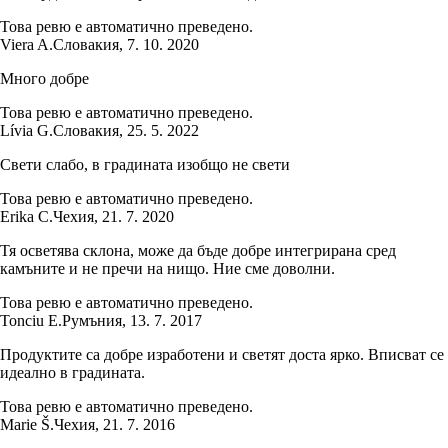
Това ревю е автоматично преведено.
Viera A.
Словакия
,
7. 10. 2020
Много добре
Това ревю е автоматично преведено.
Lívia G.
Словакия
,
25. 5. 2022
Свети слабо, в градината изобщо не свети
Това ревю е автоматично преведено.
Erika C.
Чехия
,
21. 7. 2020
Тя осветява склона, може да бъде добре интегрирана сред
камъните и не пречи на нищо. Ние сме доволни.
Това ревю е автоматично преведено.
Tonciu E.
Румъния
,
13. 7. 2017
Продуктите са добре изработени и светят доста ярко. Вписват се
идеално в градината.
Това ревю е автоматично преведено.
Marie Š.
Чехия
,
21. 7. 2016