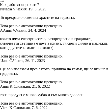
1
2
Как работят оценките?
N
Naďa V.
Чехия
,
19. 5. 2025
Тя прекрасно осветява храстите на терасата.
Това ревю е автоматично преведено.
A
Anna V.
Чехия
,
24. 4. 2024
когато няма електричество, разпределено в градината,
слънчевата светлина е друг вариант, тя свети силно и изглежда
като другите камъни наоколо :)
Това ревю е автоматично преведено.
J
Jana Č.
Чехия
,
26. 11. 2023
Ще го използвам през лятото, прилича на камък, ще се впише в
градината.
Това ревю е автоматично преведено.
Anna K.
Словакия
,
21. 6. 2022
този продукт е много хубав и съм много доволен.
Това ревю е автоматично преведено.
Viera K.
Словакия
,
7. 6. 2022