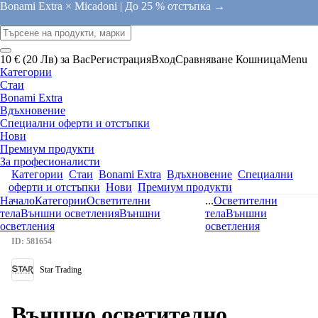
Bonami Extra × Micadoni |
До 25 % отстъпка →
10 € (20 Лв) за Вас
Регистрация
Вход
Сравняване
Кошница
Menu
Категории
Стаи
Bonami Extra
Вдъхновение
Специални оферти и отстъпки
Нови
Премиум продукти
За професионалисти
Категории
Стаи
Bonami Extra
Вдъхновение
Специални
оферти и отстъпки
Нови
Премиум продукти
Начало
Категории
Осветителни
...
Осветителни
тела
Външни осветления
Външни
тела
Външни
осветления
осветления
ID: 581654
Star Trading
Външно осветително