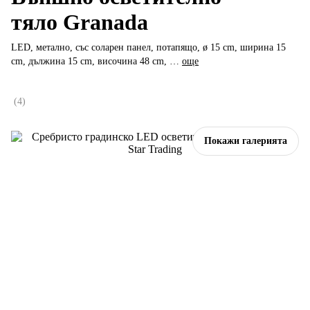
тяло Granada
LED, метално, със соларен панел, потапящо, ø 15 cm, ширина 15
cm, дължина 15 cm, височина 48 cm
, …
още
(
4
)
Покажи галерията