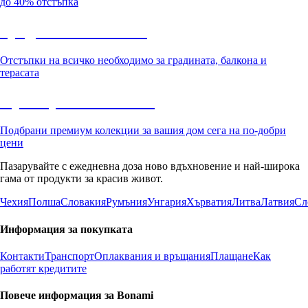
до 40% отстъпка
Градина с отстъпка
Отстъпки на всичко необходимо за градината, балкона и
терасата
Премиум с отстъпка
Подбрани премиум колекции за вашия дом сега на по-добри
цени
Пазарувайте с ежедневна доза ново вдъхновение и най-широка
гама от продукти за красив живот.
Чехия
Полша
Словакия
Румъния
Унгария
Хърватия
Литва
Латвия
Сл
Информация за покупката
Контакти
Транспорт
Оплаквания и връщания
Плащане
Как
работят кредитите
Повече информация за Bonami