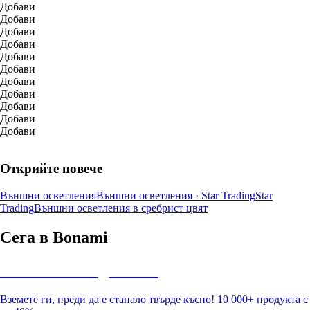
Добави
Добави
Добави
Добави
Добави
Добави
Добави
Добави
Добави
Добави
Добави
Открийте повече
Външни осветления
Външни осветления · Star Trading
Star
Trading
Външни осветления в сребрист цвят
Сега в Bonami
Summer Sale до -40%
Вземете ги, преди да е станало твърде късно! 10 000+ продукта с