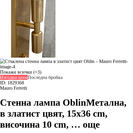
Покажи всички
(+3)
Изгодна цена
Последна бройка
ID: 1829368
Mauro Ferretti
Стенна лампа Oblin
Метална,
в златист цвят, 15x36 cm,
височина 10 cm
, …
още