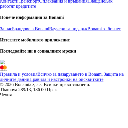
Контакти
Транспорт
Оплаквания и връщания
Плащане
Как
работят кредитите
Повече информация за Bonami
За нас
Брандове в Bonami
Ваучери за подарък
Bonami за бизнес
Изтеглете мобилното приложение
Последвайте ни в социалните мрежи
Правила и условия
Всичко за пазаруването в Bonami
Защита на
личните данни
Правила и настройки на бисквитките
© 2026 Bonami.cz, a.s. Всички права запазени.
Thámova 289/13, 186 00 Прага
Чехия