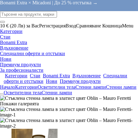
Bonami Extra × Micadoni |
До 25 % отстъпка →
10 € (20 Лв) за Вас
Регистрация
Вход
Сравняване
Кошница
Menu
Категории
Стаи
Bonami Extra
Вдъхновение
Специални оферти и отстъпки
Нови
Премиум продукти
За професионалисти
Категории
Стаи
Bonami Extra
Вдъхновение
Специални
оферти и отстъпки
Нови
Премиум продукти
Начало
Категории
Осветителни тела
Стенни лампи
Стенни лампи
...
Осветителни тела
Стенни лампи
Покажи галерията