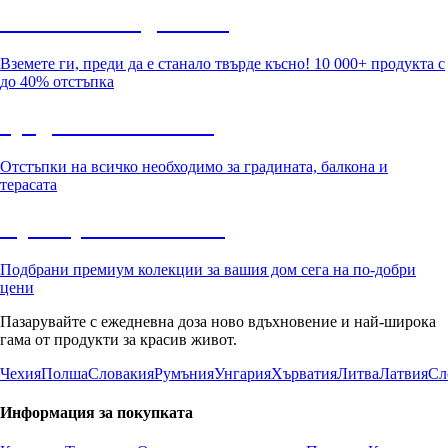
Summer Sale до -40%
Вземете ги, преди да е станало твърде късно! 10 000+ продукта с
до 40% отстъпка
Градина с отстъпка
Отстъпки на всичко необходимо за градината, балкона и
терасата
Премиум с отстъпка
Подбрани премиум колекции за вашия дом сега на по-добри
цени
Пазарувайте с ежедневна доза ново вдъхновение и най-широка
гама от продукти за красив живот.
Чехия
Полша
Словакия
Румъния
Унгария
Хърватия
Литва
Латвия
Сл
Информация за покупката