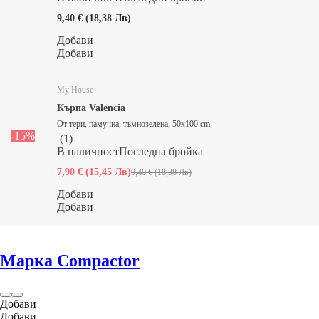
9,40 € (18,38 Лв)
Добави
Добави
My House
Кърпа Valencia
От тери, памучна, тъмнозелена, 50x100 cm
-15%
(
1
)
В наличност
Последна бройка
7,90 € (15,45 Лв)
9,40 € (18,38 Лв)
Добави
Добави
Марка Compactor
Добави
Добави