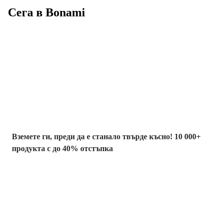
Сега в Bonami
Summer Sale до
-40%
Вземете ги, преди да е станало твърде късно! 10 000+
продукта с до 40% отстъпка
Градина с
отстъпка