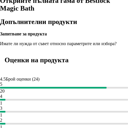
Открийте пълната гама от Bestlock
Magic Bath
Допълнителни продукти
Запитване за продукта
Имате ли нужда от съвет относно параметрите или избора?
Оценки на продукта
4.5
Брой оценки
(
24
)
5
20
4
1
3
1
2
1