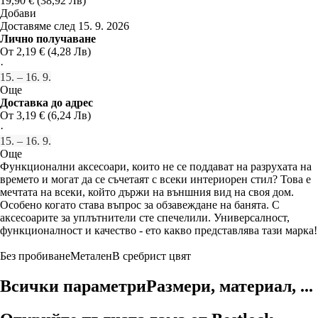
19,90 € (38,92 Лв)
Добави
Доставяме след 15. 9. 2026
Лично получаване
От 2,19 € (4,28 Лв)
·
15. – 16. 9.
Още
Доставка до адрес
От 3,19 € (6,24 Лв)
·
15. – 16. 9.
Още
Функционални аксесоари, които не се поддават на разрухата на
времето и могат да се съчетаят с всеки интериорен стил? Това е
мечтата на всеки, който държи на външния вид на своя дом.
Особено когато става въпрос за обзавеждане на банята. С
аксесоарите за уплътнители сте спечелили. Универсалност,
функционалност и качество - ето какво представлява тази марка!
Без пробиване
Метален
В сребрист цвят
Всички параметри
Размери, материал, ...