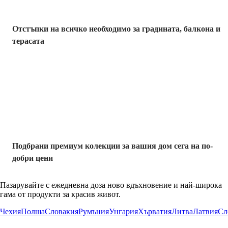
Отстъпки на всичко необходимо за градината, балкона и
терасата
Премиум с
отстъпка
Подбрани премиум колекции за вашия дом сега на по-
добри цени
Пазарувайте с ежедневна доза ново вдъхновение и най-широка
гама от продукти за красив живот.
Чехия
Полша
Словакия
Румъния
Унгария
Хърватия
Литва
Латвия
Сл