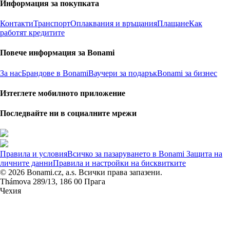
Информация за покупката
Контакти
Транспорт
Оплаквания и връщания
Плащане
Как
работят кредитите
Повече информация за Bonami
За нас
Брандове в Bonami
Ваучери за подарък
Bonami за бизнес
Изтеглете мобилното приложение
Последвайте ни в социалните мрежи
Правила и условия
Всичко за пазаруването в Bonami
Защита на
личните данни
Правила и настройки на бисквитките
© 2026 Bonami.cz, a.s. Всички права запазени.
Thámova 289/13, 186 00 Прага
Чехия