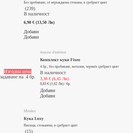
Без пробиване, от неръждаема стомана, в сребрист цвят
(
239
)
В наличност
6,90 € (13,50 Лв)
Добави
Добави
douceur d'intérieur
Комплект куки Fixeo
4 бр., без пробиване, метални, черни/в сребрист цвят
Изгодна цена
В наличност
задаване на 4 бр.
3,30 € (6,45 Лв)
0,83 € (1,62 Лв) / бр.
Добави
Добави
Metaltex
Кука Luxy
Висяща, стоманена, в сребрист цвят
(
15
)