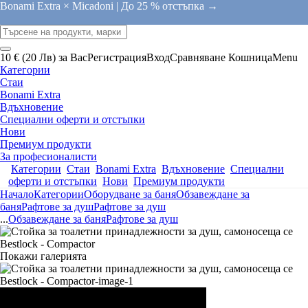
Bonami Extra × Micadoni |
До 25 % отстъпка →
10 € (20 Лв) за Вас
Регистрация
Вход
Сравняване
Кошница
Menu
Категории
Стаи
Bonami Extra
Вдъхновение
Специални оферти и отстъпки
Нови
Премиум продукти
За професионалисти
Категории
Стаи
Bonami Extra
Вдъхновение
Специални
оферти и отстъпки
Нови
Премиум продукти
Начало
Категории
Оборудване за баня
Обзавеждане за
баня
Рафтове за душ
Рафтове за душ
...
Обзавеждане за баня
Рафтове за душ
Покажи галерията