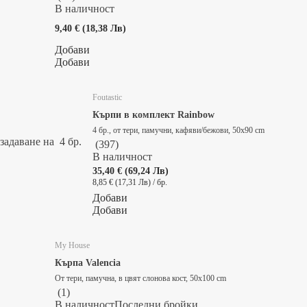
В наличност
9,40 € (18,38 Лв)
Добави
Добави
Foutastic
Кърпи в комплект Rainbow
4 бр., от тери, памучни, кафяви/бежови, 50x90 cm
задаване на 4 бр.
(
397
)
В наличност
35,40 € (69,24 Лв)
8,85 € (17,31 Лв) / бр.
Добави
Добави
My House
Кърпа Valencia
От тери, памучна, в цвят слонова кост, 50x100 cm
(
1
)
В наличност
Последни бройки