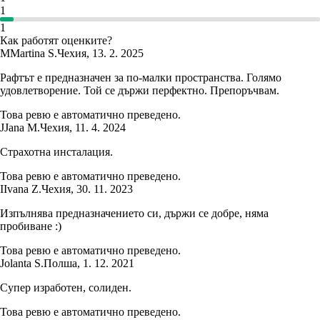
1
1
Как работят оценките?
M
Martina S.
Чехия
,
13. 2. 2025
Рафтът е предназначен за по-малки пространства. Голямо
удовлетворение. Той се държи перфектно. Препоръчвам.
Това ревю е автоматично преведено.
J
Jana M.
Чехия
,
11. 4. 2024
Страхотна инсталация.
Това ревю е автоматично преведено.
I
Ivana Z.
Чехия
,
30. 11. 2023
Изпълнява предназначението си, държи се добре, няма
пробиване :)
Това ревю е автоматично преведено.
Jolanta S.
Полша
,
1. 12. 2021
Супер изработен, солиден.
Това ревю е автоматично преведено.