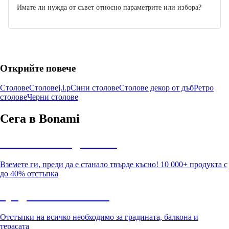
Имате ли нужда от съвет относно параметрите или избора?
Открийте повече
Столове
Столове
j.i.p
Сини столове
Столове декор от дъб
Ретро
столове
Черни столове
Сега в Bonami
Summer Sale до -40%
Вземете ги, преди да е станало твърде късно! 10 000+ продукта с
до 40% отстъпка
Градина с отстъпка
Отстъпки на всичко необходимо за градината, балкона и
терасата