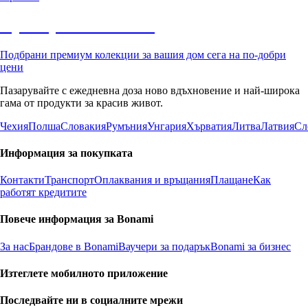
Премиум с отстъпка
Подбрани премиум колекции за вашия дом сега на по-добри
цени
Пазарувайте с ежедневна доза ново вдъхновение и най-широка
гама от продукти за красив живот.
Чехия
Полша
Словакия
Румъния
Унгария
Хърватия
Литва
Латвия
Сл
Информация за покупката
Контакти
Транспорт
Оплаквания и връщания
Плащане
Как
работят кредитите
Повече информация за Bonami
За нас
Брандове в Bonami
Ваучери за подарък
Bonami за бизнес
Изтеглете мобилното приложение
Последвайте ни в социалните мрежи