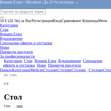
Bonami Extra × Micadoni |
До 25 % отстъпка →
10 € (20 Лв) за Вас
Регистрация
Вход
Сравняване
Кошница
Menu
Категории
Стаи
Bonami Extra
Вдъхновение
Специални оферти и отстъпки
Нови
Премиум продукти
За професионалисти
Категории
Стаи
Bonami Extra
Вдъхновение
Специални
оферти и отстъпки
Нови
Премиум продукти
Начало
Категории
Мебели
Столове
Столове
Столове
...
Столове
Стол
ID: 71405
j.i.p
Стол
Син
, …
още