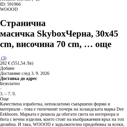
ID: 591966
WOOOD
Странична
масичка Skybox
Черна, 30x45
cm, височина 70 cm
, …
още
(
3
)
282 € (551,54 Лв)
Добави
Доставяме след 3. 9. 2026
Доставка до адрес
Безплатно
·
3. – 7. 9.
Още
Качествена изработка, непоклатимо съвършени форми и
материали - това е типичният почерк на холандската марка Dee
Eekhoorn. Марката е решила да обогати света на интериора и
бита с вечни изделия, които стоят на въображаемия връх на топ
дизайна. И така, WOOOD е задължителна придобивка за всеки,