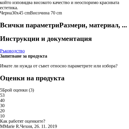
който изповядва високото качество и неоспоримо красивата
естетика.
Черна
30x45 cm
Височина 70 cm
Всички параметри
Размери, материал, ...
Инструкции и документация
Ръководство
Запитване за продукта
Имате ли нужда от съвет относно параметрите или избора?
Оценки на продукта
5
Брой оценки
(
3
)
5
3
4
0
3
0
2
0
1
0
Как работят оценките?
M
Marie R.
Чехия
,
26. 11. 2019