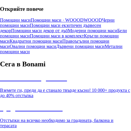
Открийте повече
Помощни маси
Помощни маси · WOOOD
WOOOD
Черни
помощни маси
Помощни маси екзотичен дървесен
декор
Помощни маси декор от дъб
Модерни помощни маси
Бели
помощни маси
Помощни маси в комплект
Кръгли помощни
маси
Квадратни помощни маси
Правоъгълни помощни
маси
Овални помощни маси
Дървени помощни маси
Метални
помощни маси
Сега в Bonami
Summer Sale до -40%
Вземете ги, преди да е станало твърде късно! 10 000+ продукта с
до 40% отстъпка
Градина с отстъпка
Отстъпки на всичко необходимо за градината, балкона и
терасата