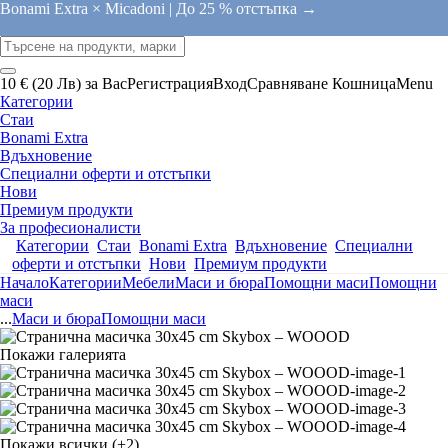
Bonami Extra × Micadoni |
До 25 % отстъпка →
10 € (20 Лв) за Вас
Регистрация
Вход
Сравняване
Кошница
Menu
Категории
Стаи
Bonami Extra
Вдъхновение
Специални оферти и отстъпки
Нови
Премиум продукти
За професионалисти
Категории
Стаи
Bonami Extra
Вдъхновение
Специални
оферти и отстъпки
Нови
Премиум продукти
Начало
Категории
Мебели
Маси и бюра
Помощни маси
Помощни
маси
...
Маси и бюра
Помощни маси
Покажи галерията
Покажи всички
(+2)