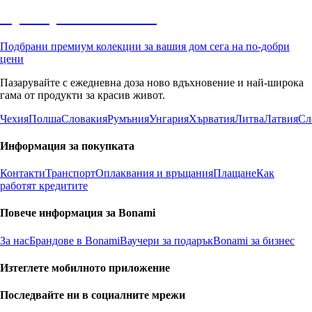
Премиум с отстъпка
Подбрани премиум колекции за вашия дом сега на по-добри
цени
Пазарувайте с ежедневна доза ново вдъхновение и най-широка
гама от продукти за красив живот.
Чехия
Полша
Словакия
Румъния
Унгария
Хърватия
Литва
Латвия
Сл
Информация за покупката
Контакти
Транспорт
Оплаквания и връщания
Плащане
Как
работят кредитите
Повече информация за Bonami
За нас
Брандове в Bonami
Ваучери за подарък
Bonami за бизнес
Изтеглете мобилното приложение
Последвайте ни в социалните мрежи