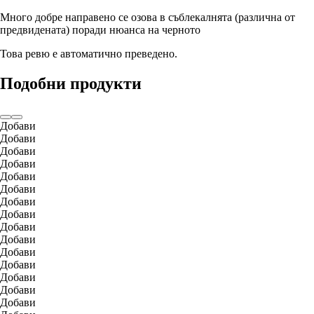
Много добре направено се озова в съблекалнята (различна от
предвидената) поради нюанса на черното
Това ревю е автоматично преведено.
Подобни продукти
Добави
Добави
Добави
Добави
Добави
Добави
Добави
Добави
Добави
Добави
Добави
Добави
Добави
Добави
Добави