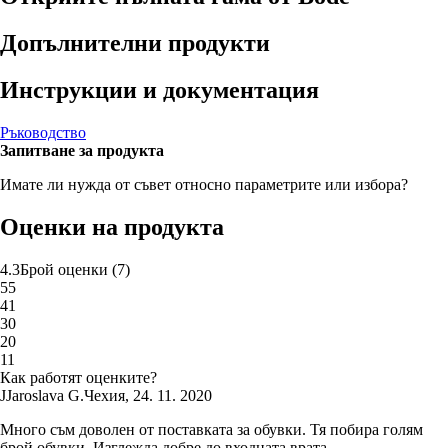
Допълнителни продукти
Инструкции и документация
Ръководство
Запитване за продукта
Имате ли нужда от съвет относно параметрите или избора?
Оценки на продукта
4.3
Брой оценки
(
7
)
5
5
4
1
3
0
2
0
1
1
Как работят оценките?
J
Jaroslava G.
Чехия
,
24. 11. 2020
Много съм доволен от поставката за обувки. Тя побира голям
брой обувки. Изглежда добре до входната врата.