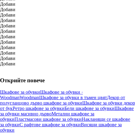
Добави
Добави
Добави
Добави
Добави
Добави
Добави
Добави
Добави
Добави
Добави
Добави
Открийте повече
Шкафове за обувки
Шкафове за обувки ·
Woodman
Woodman
Шкафове за обувки в тъмен цвят
Декор от
полугланцово дърво шкафове за обувки
Шкафове за обувки декор
от бук
Ретро шкафове за обувки
Бели шкафове за обувки
Шкафове
за обувки масивно дърво
Метални шкафове за
обувки
Пластмасови шкафове за обувки
Накланящи се шкафове
за обувки
С рафтове шкафове за обувки
Висящи шкафове за
обувки