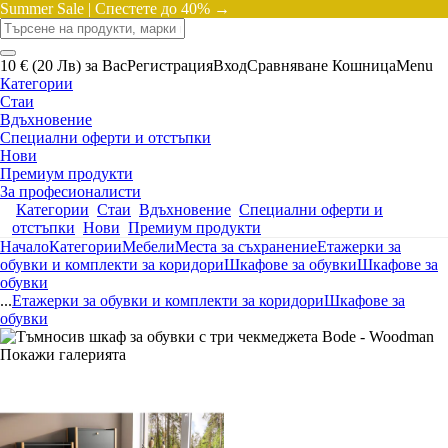
Summer Sale |
Спестете до 40% →
10 € (20 Лв) за Вас
Регистрация
Вход
Сравняване
Кошница
Menu
Категории
Стаи
Вдъхновение
Специални оферти и отстъпки
Нови
Премиум продукти
За професионалисти
Категории
Стаи
Вдъхновение
Специални оферти и
отстъпки
Нови
Премиум продукти
Начало
Категории
Мебели
Места за съхранение
Етажерки за
обувки и комплекти за коридори
Шкафове за обувки
Шкафове за
обувки
...
Етажерки за обувки и комплекти за коридори
Шкафове за
обувки
Покажи галерията