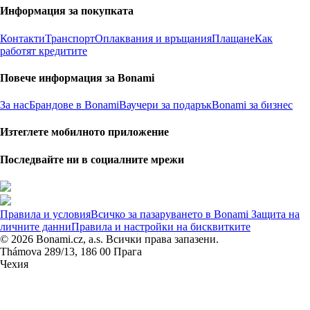
Информация за покупката
Контакти
Транспорт
Оплаквания и връщания
Плащане
Как
работят кредитите
Повече информация за Bonami
За нас
Брандове в Bonami
Ваучери за подарък
Bonami за бизнес
Изтеглете мобилното приложение
Последвайте ни в социалните мрежи
Правила и условия
Всичко за пазаруването в Bonami
Защита на
личните данни
Правила и настройки на бисквитките
© 2026 Bonami.cz, a.s. Всички права запазени.
Thámova 289/13, 186 00 Прага
Чехия