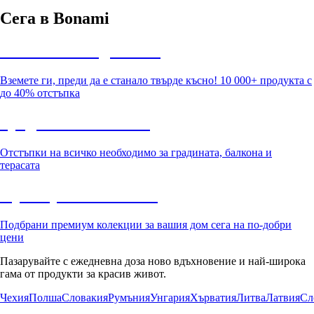
Сега в Bonami
Summer Sale до -40%
Вземете ги, преди да е станало твърде късно! 10 000+ продукта с
до 40% отстъпка
Градина с отстъпка
Отстъпки на всичко необходимо за градината, балкона и
терасата
Премиум с отстъпка
Подбрани премиум колекции за вашия дом сега на по-добри
цени
Пазарувайте с ежедневна доза ново вдъхновение и най-широка
гама от продукти за красив живот.
Чехия
Полша
Словакия
Румъния
Унгария
Хърватия
Литва
Латвия
Сл