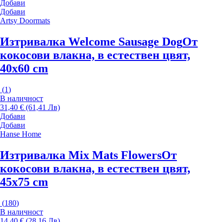
Добави
Добави
Artsy Doormats
Изтривалка Welcome Sausage Dog
От
кокосови влакна, в естествен цвят,
40x60 cm
(
1
)
В наличност
31,40 € (61,41 Лв)
Добави
Добави
Hanse Home
Изтривалка Mix Mats Flowers
От
кокосови влакна, в естествен цвят,
45x75 cm
(
180
)
В наличност
14,40 € (28,16 Лв)