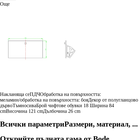
Още
Накланяща се
ПДЧ
Oбработка на повърхността:
меламин/oбработка на повърхността: боя
Декор от полугланцово
дърво
Тъмносива
Брой чифтове обувки 18
Ширина 84
cm
Височина 121 cm
Дълбочина 26 cm
Всички параметри
Размери, материал, ...
Открийте пълната гама от Bode