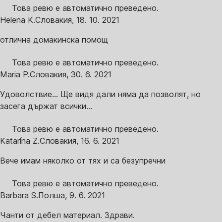
Това ревю е автоматично преведено.
Helena K.
Словакия
,
18. 10. 2021
отлична домакинска помощ
Това ревю е автоматично преведено.
Maria P.
Словакия
,
30. 6. 2021
Удоволствие... Ще видя дали няма да позволят, но
засега държат всички...
Това ревю е автоматично преведено.
Katarína Z.
Словакия
,
16. 6. 2021
Вече имам няколко от тях и са безупречни
Това ревю е автоматично преведено.
Barbara S.
Полша
,
9. 6. 2021
Чанти от дебел материал. Здрави.