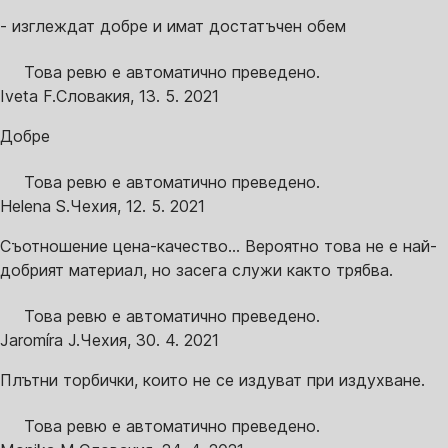
- изглеждат добре и имат достатъчен обем
Това ревю е автоматично преведено.
Iveta F.
Словакия
,
13. 5. 2021
Добре
Това ревю е автоматично преведено.
Helena S.
Чехия
,
12. 5. 2021
Съотношение цена-качество... Вероятно това не е най-
добрият материал, но засега служи както трябва.
Това ревю е автоматично преведено.
Jaromíra J.
Чехия
,
30. 4. 2021
Плътни торбички, които не се издуват при издухване.
Това ревю е автоматично преведено.