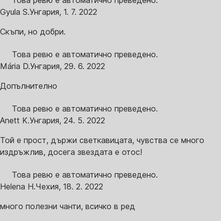
Това ревю е автоматично преведено.
Gyula S.
Унгария
,
1. 7. 2022
Скъпи, но добри.
Това ревю е автоматично преведено.
Mária D.
Унгария
,
29. 6. 2022
Допълнително
Това ревю е автоматично преведено.
Anett K.
Унгария
,
24. 5. 2022
Той е прост, държи светкавицата, чувства се много
издръжлив, досега звездата е отос!
Това ревю е автоматично преведено.
Helena H.
Чехия
,
18. 2. 2022
много полезни чанти, всичко в ред