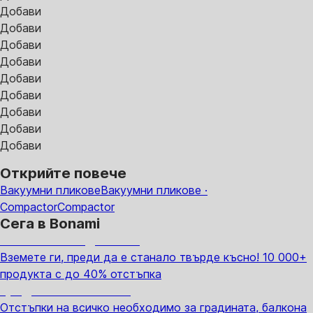
Добави
Добави
Добави
Добави
Добави
Добави
Добави
Добави
Добави
Открийте повече
Вакуумни пликове
Вакуумни пликове ·
Compactor
Compactor
Сега в Bonami
Summer Sale до -40%
Вземете ги, преди да е станало твърде късно! 10 000+
продукта с до 40% отстъпка
Градина с отстъпка
Отстъпки на всичко необходимо за градината, балкона