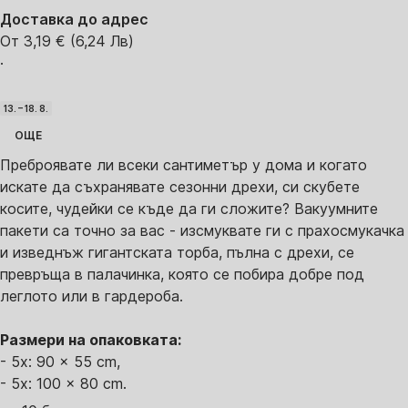
Доставка до адрес
От 3,19 € (6,24 Лв)
·
13. – 18. 8.
ОЩЕ
Преброявате ли всеки сантиметър у дома и когато
искате да съхранявате сезонни дрехи, си скубете
косите, чудейки се къде да ги сложите? Вакуумните
пакети са точно за вас - изсмуквате ги с прахосмукачка
и изведнъж гигантската торба, пълна с дрехи, се
превръща в палачинка, която се побира добре под
леглото или в гардероба.
Размери на опаковката:
- 5x: 90 x 55 cm,
- 5x: 100 x 80 cm.