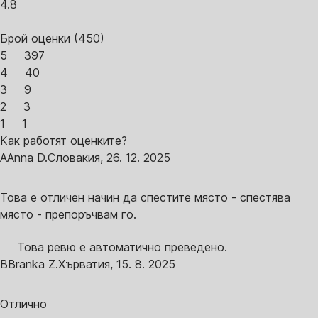
4.8
Брой оценки
(
450
)
5
397
4
40
3
9
2
3
1
1
Как работят оценките?
A
Anna D.
Словакия
,
26. 12. 2025
Това е отличен начин да спестите място - спестява
място - препоръчвам го.
Това ревю е автоматично преведено.
B
Branka Z.
Хърватия
,
15. 8. 2025
Отлично