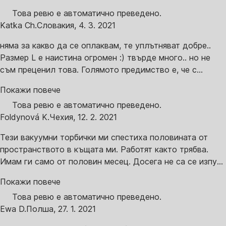
Това ревю е автоматично преведено.
Katka Ch.
Словакия
,
4. 3. 2021
няма за какво да се оплаквам, те уплътняват добре..
Размер L е наистина огромен :) твърде много.. но не
съм преценил това. Голямото предимство е, че с...
Покажи повече
Това ревю е автоматично преведено.
Foldynová K.
Чехия
,
12. 2. 2021
Тези вакуумни торбички ми спестиха половината от
пространството в къщата ми. Работят както трябва.
Имам ги само от половин месец. Досега не са се изпу...
Покажи повече
Това ревю е автоматично преведено.
Ewa D.
Полша
,
27. 1. 2021