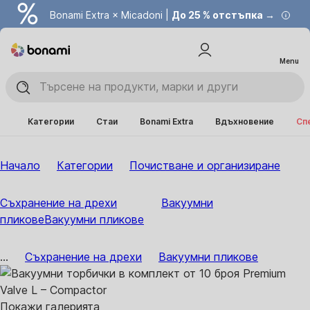
Bonami Extra × Micadoni |
До 25 % отстъпка →
Menu
Категории
Стаи
Bonami Extra
Вдъхновение
Сп
Начало
Категории
Почистване и организиране
Съхранение на дрехи
Вакуумни
пликове
Вакуумни пликове
...
Съхранение на дрехи
Вакуумни пликове
Покажи галерията