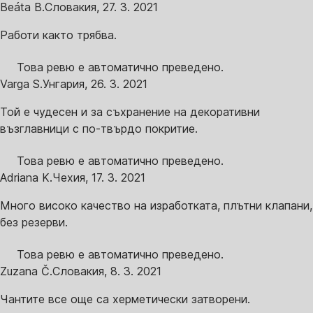
Beáta B.
Словакия
,
27. 3. 2021
Работи както трябва.
Това ревю е автоматично преведено.
Varga S.
Унгария
,
26. 3. 2021
Той е чудесен и за съхранение на декоративни
възглавници с по-твърдо покритие.
Това ревю е автоматично преведено.
Adriana K.
Чехия
,
17. 3. 2021
Много високо качество на изработката, плътни клапани,
без резерви.
Това ревю е автоматично преведено.
Zuzana Č.
Словакия
,
8. 3. 2021
Чантите все още са херметически затворени.