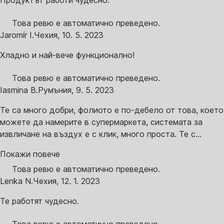
Продуктът работи чудесно.
Това ревю е автоматично преведено.
Jaromír I.
Чехия
,
10. 5. 2023
Хладно и най-вече функционално!
Това ревю е автоматично преведено.
Iasmina B.
Румъния
,
9. 5. 2023
Те са много добри, фолиото е по-дебело от това, което
можете да намерите в супермаркета, системата за
извличане на въздух е с клик, много проста. Те с...
Покажи повече
Това ревю е автоматично преведено.
Lenka N.
Чехия
,
12. 1. 2023
Те работят чудесно.