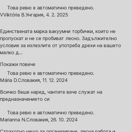
Това ревю е автоматично преведено.
V
Viktória B.
Унгария
,
4. 2. 2025
Единствената марка вакуумни торбички, които не
пропускат и не се пробиват лесно. Задължително
условие за излезлите от употреба дрехи на вашето
малко д...
Покажи повече
Това ревю е автоматично преведено.
Mária D.
Словакия
,
11. 12. 2024
Всичко беше наред, чантите вече служат на
предназначението си
Това ревю е автоматично преведено.
Marianna N.
Словакия
,
26. 10. 2024
Страхотно нещо за организиране, лесна работа и