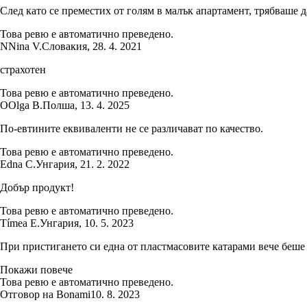
След като се преместих от голям в малък апартамент, трябваше д
Това ревю е автоматично преведено.
N
Nina V.
Словакия
,
28. 4. 2021
страхотен
Това ревю е автоматично преведено.
O
Olga B.
Полша
,
13. 4. 2025
По-евтините еквиваленти не се различават по качество.
Това ревю е автоматично преведено.
Edna C.
Унгария
,
21. 2. 2022
Добър продукт!
Това ревю е автоматично преведено.
Tímea E.
Унгария
,
10. 5. 2023
При пристигането си една от пластмасовите катарами вече беше с
Покажи повече
Това ревю е автоматично преведено.
Отговор на Bonami
10. 8. 2023