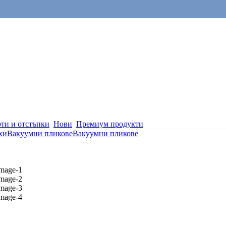
ти и отстъпки
Нови
Премиум продукти
хи
Вакуумни пликове
Вакуумни пликове