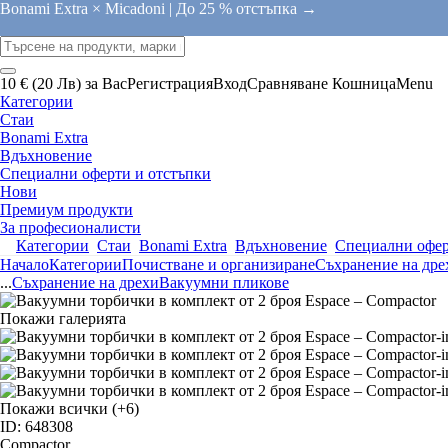
Bonami Extra × Micadoni |
До 25 % отстъпка →
10 € (20 Лв) за Вас
Регистрация
Вход
Сравняване
Кошница
Menu
Категории
Стаи
Bonami Extra
Вдъхновение
Специални оферти и отстъпки
Нови
Премиум продукти
За професионалисти
Категории
Стаи
Bonami Extra
Вдъхновение
Специални офер
Начало
Категории
Почистване и организиране
Съхранение на дре
...
Съхранение на дрехи
Вакуумни пликове
Покажи галерията
Покажи всички
(+6)
ID: 648308
Compactor