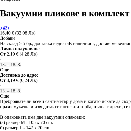
Вакуумни пликове в комплект
(
42
)
16,40 € (32,08 Лв)
Добави
На склад > 5 бр., доставка веднага
В наличност, доставяме веднаг
Лично получаване
От 2,19 € (4,28 Лв)
·
13. – 18. 8.
Още
Доставка до адрес
От 3,19 € (6,24 Лв)
·
13. – 18. 8.
Още
Преброявате ли всеки сантиметър у дома и когато искате да съхра
прахосмукачка и изведнъж гигантската торба, пълна с дрехи, се 
В опаковката има две вакуумни опаковки:
(а) размер М - 105 x 70 cm,
б) размер L - 147 x 70 cm.