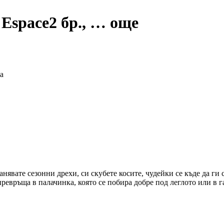
 Espace
2 бр.
, …
още
а
нявате сезонни дрехи, си скубете косите, чудейки се къде да ги 
превръща в палачинка, която се побира добре под леглото или в г