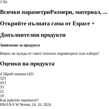
2 бр.
Всички параметри
Размери, материал, ...
Открийте пълната гама от Espace +
Допълнителни продукти
Запитване за продукта
Имате ли нужда от съвет относно параметрите или избора?
Оценки на продукта
4.5
Брой оценки
(
42
)
5
25
4
13
3
3
2
1
1
0
Как работят оценките?
H
HANA W.
Чехия
,
24. 10. 2024