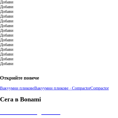
Добави
Добави
Добави
Добави
Добави
Добави
Добави
Добави
Добави
Добави
Добави
Добави
Добави
Добави
Открийте повече
Вакуумни пликове
Вакуумни пликове · Compactor
Compactor
Сега в Bonami
Summer Sale до -40%