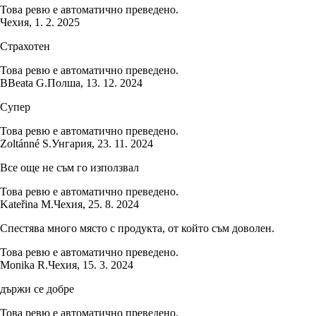
Това ревю е автоматично преведено.
Чехия
,
1. 2. 2025
Страхотен
Това ревю е автоматично преведено.
B
Beata G.
Полша
,
13. 12. 2024
Супер
Това ревю е автоматично преведено.
Zoltánné S.
Унгария
,
23. 11. 2024
Все още не съм го използвал
Това ревю е автоматично преведено.
Kateřina M.
Чехия
,
25. 8. 2024
Спестява много място с продукта, от който съм доволен.
Това ревю е автоматично преведено.
Monika R.
Чехия
,
15. 3. 2024
държи се добре
Това ревю е автоматично преведено.