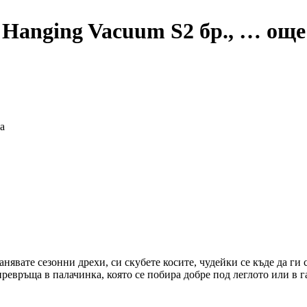
 Hanging Vacuum S
2 бр.
, …
още
а
нявате сезонни дрехи, си скубете косите, чудейки се къде да ги 
превръща в палачинка, която се побира добре под леглото или в г