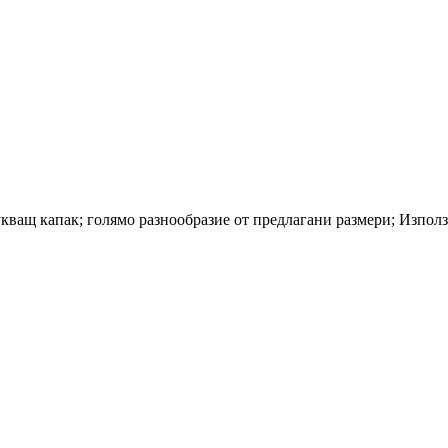
укващ капак; голямо разнообразие от предлагани размери; Използ