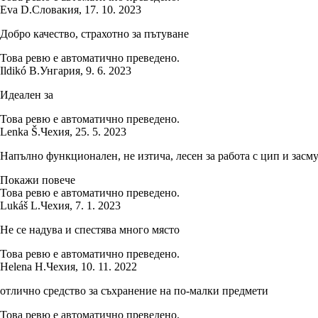
Eva D.
Словакия
,
17. 10. 2023
Добро качество, страхотно за пътуване
Това ревю е автоматично преведено.
Ildikó B.
Унгария
,
9. 6. 2023
Идеален за
Това ревю е автоматично преведено.
Lenka Š.
Чехия
,
25. 5. 2023
Напълно функционален, не изтича, лесен за работа с цип и засм
Покажи повече
Това ревю е автоматично преведено.
Lukáš L.
Чехия
,
7. 1. 2023
Не се надува и спестява много място
Това ревю е автоматично преведено.
Helena H.
Чехия
,
10. 11. 2022
отлично средство за съхранение на по-малки предмети
Това ревю е автоматично преведено.