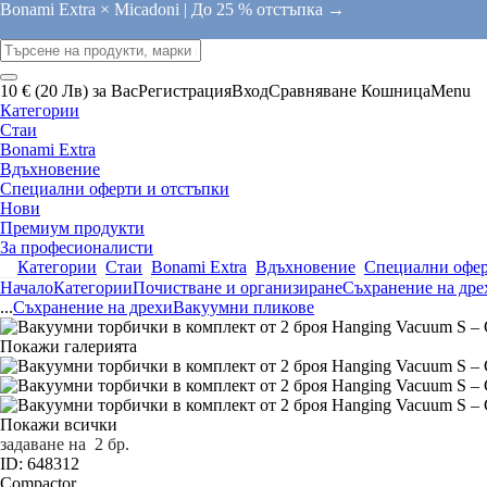
Bonami Extra × Micadoni |
До 25 % отстъпка →
10 € (20 Лв) за Вас
Регистрация
Вход
Сравняване
Кошница
Menu
Категории
Стаи
Bonami Extra
Вдъхновение
Специални оферти и отстъпки
Нови
Премиум продукти
За професионалисти
Категории
Стаи
Bonami Extra
Вдъхновение
Специални офер
Начало
Категории
Почистване и организиране
Съхранение на дре
...
Съхранение на дрехи
Вакуумни пликове
Покажи галерията
Покажи всички
задаване на 2 бр.
ID: 648312
Compactor