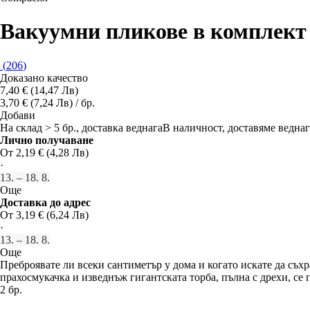
Вакуумни пликове в комплект
(
206
)
Доказано качество
7,40 € (14,47 Лв)
3,70 € (7,24 Лв) / бр.
Добави
На склад > 5 бр., доставка веднага
В наличност, доставяме веднаг
Лично получаване
От 2,19 € (4,28 Лв)
·
13. – 18. 8.
Още
Доставка до адрес
От 3,19 € (6,24 Лв)
·
13. – 18. 8.
Още
Преброявате ли всеки сантиметър у дома и когато искате да съхра
прахосмукачка и изведнъж гигантската торба, пълна с дрехи, се 
2 бр.