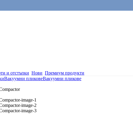
ти и отстъпки
Нови
Премиум продукти
хи
Вакуумни пликове
Вакуумни пликове