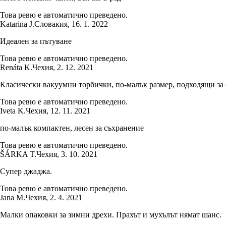
Това ревю е автоматично преведено.
Katarina J.
Словакия
,
16. 1. 2022
Идеален за пътуване
Това ревю е автоматично преведено.
Renáta K.
Чехия
,
2. 12. 2021
Класически вакуумни торбички, по-малък размер, подходящи за 
Това ревю е автоматично преведено.
Iveta K.
Чехия
,
12. 11. 2021
по-малък компактен, лесен за съхранение
Това ревю е автоматично преведено.
ŠÁRKA T.
Чехия
,
3. 10. 2021
Супер джаджа.
Това ревю е автоматично преведено.
Jana M.
Чехия
,
2. 4. 2021
Малки опаковки за зимни дрехи. Прахът и мухълът нямат шанс.