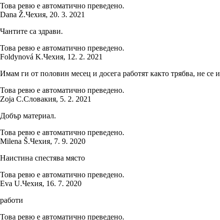
Това ревю е автоматично преведено.
Dana Ž.
Чехия
,
20. 3. 2021
Чантите са здрави.
Това ревю е автоматично преведено.
Foldynová K.
Чехия
,
12. 2. 2021
Имам ги от половин месец и досега работят както трябва, не се и
Това ревю е автоматично преведено.
Zoja C.
Словакия
,
5. 2. 2021
Добър материал.
Това ревю е автоматично преведено.
Milena Š.
Чехия
,
7. 9. 2020
Наистина спестява място
Това ревю е автоматично преведено.
Eva U.
Чехия
,
16. 7. 2020
работи
Това ревю е автоматично преведено.