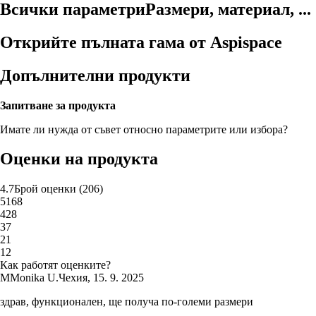
Всички параметри
Размери, материал, ...
Открийте пълната гама от Aspispace
Допълнителни продукти
Запитване за продукта
Имате ли нужда от съвет относно параметрите или избора?
Оценки на продукта
4.7
Брой оценки
(
206
)
5
168
4
28
3
7
2
1
1
2
Как работят оценките?
M
Monika U.
Чехия
,
15. 9. 2025
здрав, функционален, ще получа по-големи размери