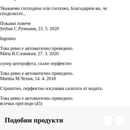
Уважаеми господине или госпожо, Благодарим ви, че
споделихте...
Покажи повече
Șerban C.
Румъния
,
23. 5. 2020
Ingenios
Това ревю е автоматично преведено.
Mária B.
Словакия
,
27. 3. 2020
супер центрофуга, съхне перфектно
Това ревю е автоматично преведено.
Martina M.
Чехия
,
14. 4. 2018
Страхотно, перфектно изсушава салатата от водата.
Това ревю е автоматично преведено.
всички прегледи
(
45
)
Подобни продукти