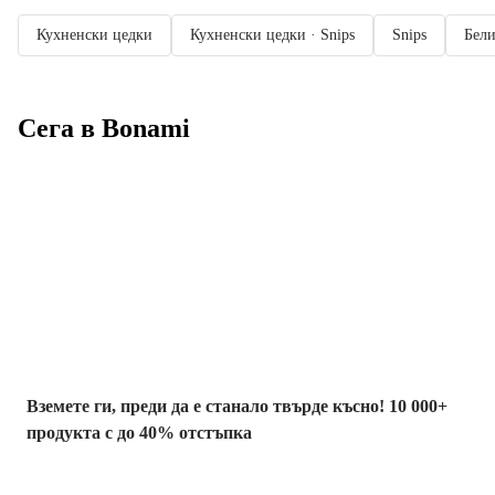
Кухненски цедки
Кухненски цедки · Snips
Snips
Бели
Сега в Bonami
Summer Sale до
-40%
Вземете ги, преди да е станало твърде късно! 10 000+
продукта с до 40% отстъпка
Градина с