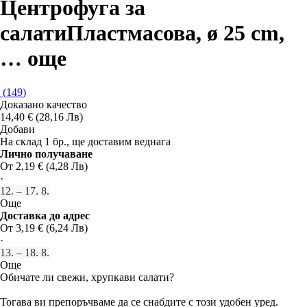
Центрофуга за
салати
Пластмасова, ø 25 cm
,
…
още
(
149
)
Доказано качество
14,40 € (28,16 Лв)
Добави
На склад 1 бр., ще доставим веднага
Лично получаване
От 2,19 € (4,28 Лв)
·
12. – 17. 8.
Още
Доставка до адрес
От 3,19 € (6,24 Лв)
·
13. – 18. 8.
Още
Обичате ли свежи, хрупкави салати?
Тогава ви препоръчваме да се снабдите с този удобен уред.