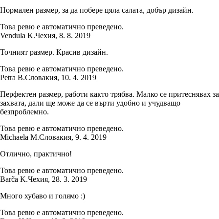
Нормален размер, за да побере цяла салата, добър дизайн.
Това ревю е автоматично преведено.
Vendula K.
Чехия
,
8. 8. 2019
Точният размер. Красив дизайн.
Това ревю е автоматично преведено.
Petra B.
Словакия
,
10. 4. 2019
Перфектен размер, работи както трябва. Малко се притеснявах за
захвата, дали ще може да се върти удобно и учудващо
безпроблемно.
Това ревю е автоматично преведено.
Michaela M.
Словакия
,
9. 4. 2019
Отлично, практично!
Това ревю е автоматично преведено.
Barča K.
Чехия
,
28. 3. 2019
Много хубаво и голямо :)
Това ревю е автоматично преведено.