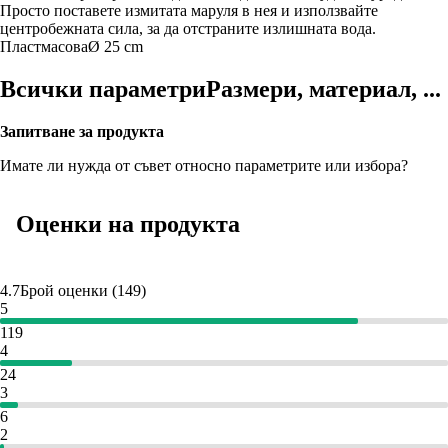
Просто поставете измитата маруля в нея и използвайте
центробежната сила, за да отстраните излишната вода.
Пластмасова
Ø 25 cm
Всички параметри
Размери, материал, ...
Запитване за продукта
Имате ли нужда от съвет относно параметрите или избора?
Оценки на продукта
4.7
Брой оценки
(
149
)
5
119
4
24
3
6
2