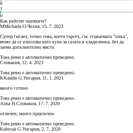
0
1
0
Как работят оценките?
M
Michaela O.
Чехия
,
15. 7. 2023
Супер гигант, точно това, което търсех, със сгъваемата "пика",
може да се използва като купа за салата в хладилника, без да
заема допълнително място.
Това ревю е автоматично преведено.
Словакия
,
12. 4. 2023
Това ревю е автоматично преведено.
K
Katalin G.
Унгария
,
11. 1. 2021
много готино
Това ревю е автоматично преведено.
Anna H.
Словакия
,
17. 7. 2020
отличен, много практичен
Това ревю е автоматично преведено.
Kalocsai G.
Унгария
,
2. 7. 2020