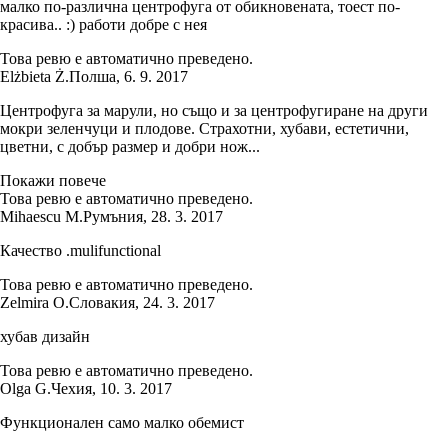
малко по-различна центрофуга от обикновената, тоест по-
красива.. :) работи добре с нея
Това ревю е автоматично преведено.
Elżbieta Ż.
Полша
,
6. 9. 2017
Центрофуга за марули, но също и за центрофугиране на други
мокри зеленчуци и плодове. Страхотни, хубави, естетични,
цветни, с добър размер и добри нож...
Покажи повече
Това ревю е автоматично преведено.
Mihaescu M.
Румъния
,
28. 3. 2017
Качество .mulifunctional
Това ревю е автоматично преведено.
Zelmira O.
Словакия
,
24. 3. 2017
хубав дизайн
Това ревю е автоматично преведено.
Olga G.
Чехия
,
10. 3. 2017
Функционален само малко обемист