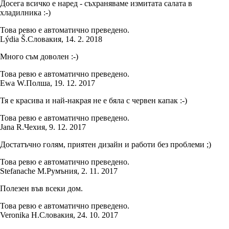
Досега всичко е наред - съхраняваме измитата салата в
хладилника :-)
Това ревю е автоматично преведено.
Lýdia Š.
Словакия
,
14. 2. 2018
Много съм доволен :-)
Това ревю е автоматично преведено.
Ewa W.
Полша
,
19. 12. 2017
Тя е красива и най-накрая не е бяла с червен капак :-)
Това ревю е автоматично преведено.
Jana R.
Чехия
,
9. 12. 2017
Достатъчно голям, приятен дизайн и работи без проблеми ;)
Това ревю е автоматично преведено.
Stefanache M.
Румъния
,
2. 11. 2017
Полезен във всеки дом.
Това ревю е автоматично преведено.
Veronika H.
Словакия
,
24. 10. 2017