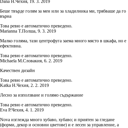
Dana H.
Чехия
,
19. 3. 2019
Беше твърде голям за мен или за хладилника ми, трябваше да го
върна
Това ревю е автоматично преведено.
Marianna T.
Полша
,
9. 3. 2019
Малко голяма, тази центрофуга заема много място в шкафа, но е
ефективна.
Това ревю е автоматично преведено.
Michaela M.
Словакия
,
6. 2. 2019
Качествен дизайн
Това ревю е автоматично преведено.
Katka H.
Чехия
,
2. 2. 2019
Лесно за използване и голямо съдържание
Това ревю е автоматично преведено.
Eva P.
Чехия
,
4. 1. 2019
Nova изглежда много хубаво, хубаво; и приятен за гледане
(форми, декор и основни цветове) и е лесен за управление, а