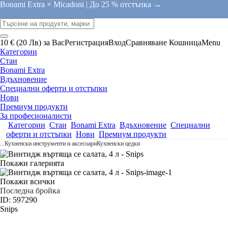
Bonami Extra × Micadoni |
До 25 % отстъпка →
10 € (20 Лв) за Вас
Регистрация
Вход
Сравняване
Кошница
Menu
Категории
Стаи
Bonami Extra
Вдъхновение
Специални оферти и отстъпки
Нови
Премиум продукти
За професионалисти
Категории
Стаи
Bonami Extra
Вдъхновение
Специални
оферти и отстъпки
Нови
Премиум продукти
...
Кухненски инструменти и аксесоари
Кухненски цедки
Покажи галерията
Покажи всички
Последна бройка
ID: 597290
Snips