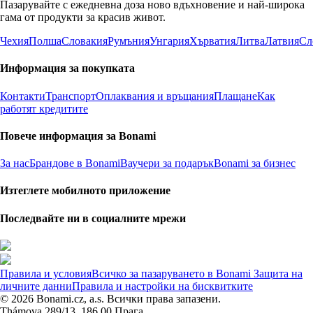
Пазарувайте с ежедневна доза ново вдъхновение и най-широка
гама от продукти за красив живот.
Чехия
Полша
Словакия
Румъния
Унгария
Хърватия
Литва
Латвия
Сл
Информация за покупката
Контакти
Транспорт
Оплаквания и връщания
Плащане
Как
работят кредитите
Повече информация за Bonami
За нас
Брандове в Bonami
Ваучери за подарък
Bonami за бизнес
Изтеглете мобилното приложение
Последвайте ни в социалните мрежи
Правила и условия
Всичко за пазаруването в Bonami
Защита на
личните данни
Правила и настройки на бисквитките
© 2026 Bonami.cz, a.s. Всички права запазени.
Thámova 289/13, 186 00 Прага