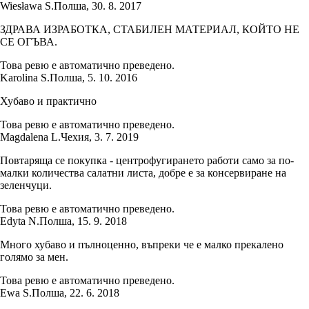
Wiesława S.
Полша
,
30. 8. 2017
ЗДРАВА ИЗРАБОТКА, СТАБИЛЕН МАТЕРИАЛ, КОЙТО НЕ
СЕ ОГЪВА.
Това ревю е автоматично преведено.
Karolina S.
Полша
,
5. 10. 2016
Хубаво и практично
Това ревю е автоматично преведено.
Magdalena L.
Чехия
,
3. 7. 2019
Повтаряща се покупка - центрофугирането работи само за по-
малки количества салатни листа, добре е за консервиране на
зеленчуци.
Това ревю е автоматично преведено.
Edyta N.
Полша
,
15. 9. 2018
Много хубаво и пълноценно, въпреки че е малко прекалено
голямо за мен.
Това ревю е автоматично преведено.
Ewa S.
Полша
,
22. 6. 2018