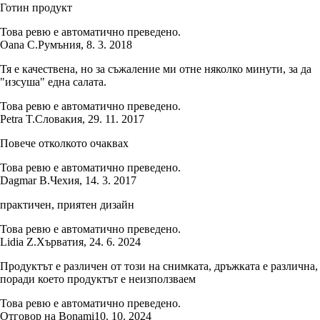
Готин продукт
Това ревю е автоматично преведено.
Oana C.
Румъния
,
8. 3. 2018
Тя е качествена, но за съжаление ми отне няколко минути, за да
"изсуша" една салата.
Това ревю е автоматично преведено.
Petra T.
Словакия
,
29. 11. 2017
Повече отколкото очаквах
Това ревю е автоматично преведено.
Dagmar B.
Чехия
,
14. 3. 2017
практичен, приятен дизайн
Това ревю е автоматично преведено.
Lidia Z.
Хърватия
,
24. 6. 2024
Продуктът е различен от този на снимката, дръжката е различна,
поради което продуктът е неизползваем
Това ревю е автоматично преведено.
Отговор на Bonami
10. 10. 2024