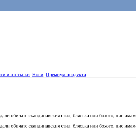
ти и отстъпки
Нови
Премиум продукти
 дали обичате скандинавския стил, блясъка или бохото, ние имам
 дали обичате скандинавския стил, блясъка или бохото, ние имам