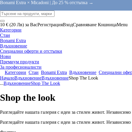
Bonami Extra × Micadoni |
До 25 % отстъпка →
10 € (20 Лв) за Вас
Регистрация
Вход
Сравняване
Кошница
Menu
Категории
Стаи
Bonami Extra
Вдъхновение
Специални оферти и отстъпки
Нови
Премиум продукти
За професионалисти
Категории
Стаи
Bonami Extra
Вдъхновение
Специални офер
Начало
Вдъхновение
Вдъхновение
Shop The Look
...
Вдъхновение
Shop The Look
Shop the look
Разгледайте нашата галерия с идеи за стилен живот. Независимо
Разгледайте нашата галерия с идеи за стилен живот. Независимо