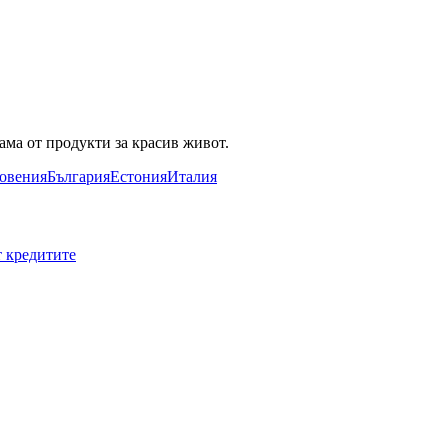
ама от продукти за красив живот.
овения
България
Естония
Италия
т кредитите