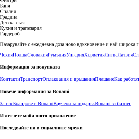
Филтри
Баня
Спалня
Градина
Детска стая
Кухня и трапезария
Гардероб
Пазарувайте с ежедневна доза ново вдъхновение и най-широка г
Чехия
Полша
Словакия
Румъния
Унгария
Хърватия
Литва
Латвия
Сл
Информация за покупката
Контакти
Транспорт
Оплаквания и връщания
Плащане
Как работя
Повече информация за Bonami
За нас
Брандове в Bonami
Ваучери за подарък
Bonami за бизнес
Изтеглете мобилното приложение
Последвайте ни в социалните мрежи