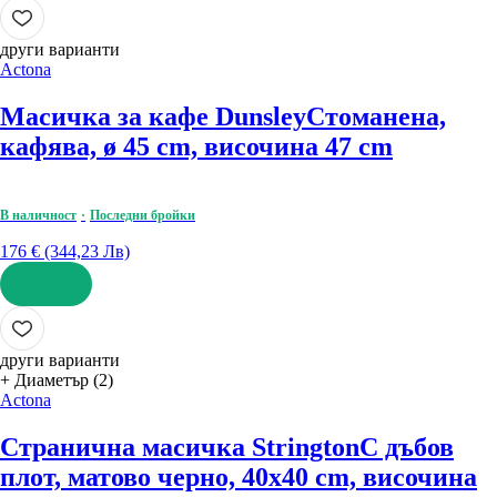
ДОБАВИ
други варианти
Actona
Масичка за кафе Dunsley
Стоманена,
кафява, ø 45 cm, височина 47 cm
В наличност
Последни бройки
176 € (344,23 Лв)
ДОБАВИ
други варианти
+ Диаметър (2)
Actona
Странична масичка Strington
С дъбов
плот, матово черно, 40x40 cm, височина