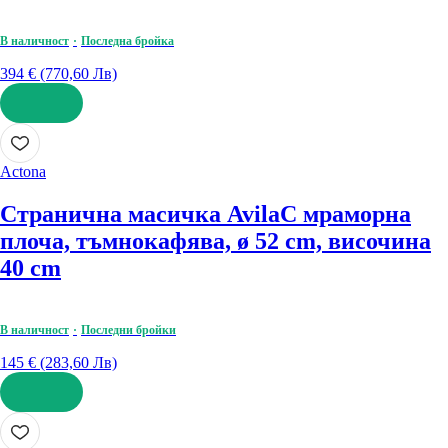
В наличност
Последна бройка
394 € (770,60 Лв)
ДОБАВИ
Actona
Странична масичка Avila
С мраморна
плоча, тъмнокафява, ø 52 cm, височина
40 cm
В наличност
Последни бройки
145 € (283,60 Лв)
ДОБАВИ