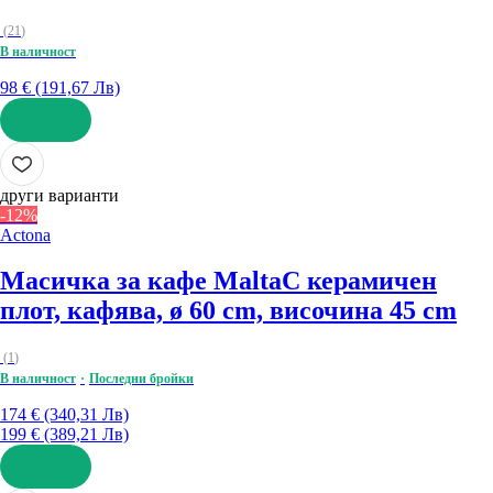
(
21
)
В наличност
98 € (191,67 Лв)
ДОБАВИ
други варианти
-12%
Actona
Масичка за кафе Malta
С керамичен
плот, кафява, ø 60 cm, височина 45 cm
(
1
)
В наличност
Последни бройки
174 € (340,31 Лв)
199 € (389,21 Лв)