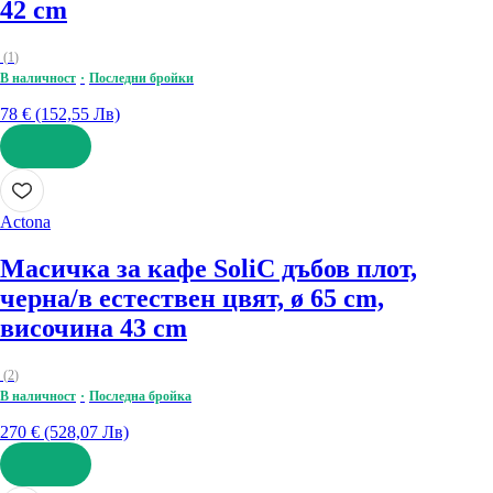
42 cm
(
1
)
В наличност
Последни бройки
78 € (152,55 Лв)
ДОБАВИ
Actona
Масичка за кафе Soli
С дъбов плот,
черна/в естествен цвят, ø 65 cm,
височина 43 cm
(
2
)
В наличност
Последна бройка
270 € (528,07 Лв)