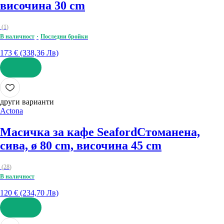
височина 30 cm
(
1
)
В наличност
Последни бройки
173 € (338,36 Лв)
ДОБАВИ
други варианти
Actona
Масичка за кафе Seaford
Стоманена,
сива, ø 80 cm, височина 45 cm
(
28
)
В наличност
120 € (234,70 Лв)
ДОБАВИ