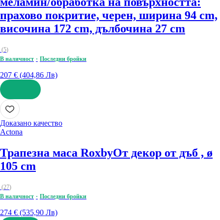
меламин/oбработка на повърхността:
прахово покритие, черен, ширина 94 cm,
височина 172 cm, дълбочина 27 cm
(
5
)
В наличност
Последни бройки
207 € (404,86 Лв)
ДОБАВИ
Доказано качество
Actona
Трапезна маса Roxby
От декор от дъб , ø
105 cm
(
27
)
В наличност
Последни бройки
274 € (535,90 Лв)