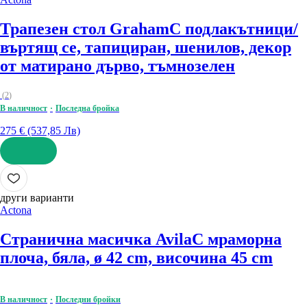
Трапезен стол Graham
С подлакътници/
въртящ се, тапициран, шенилов, декор
от матирано дърво, тъмнозелен
(
2
)
В наличност
Последна бройка
275 € (537,85 Лв)
ДОБАВИ
други варианти
Actona
Странична масичка Avila
С мраморна
плоча, бяла, ø 42 cm, височина 45 cm
В наличност
Последни бройки