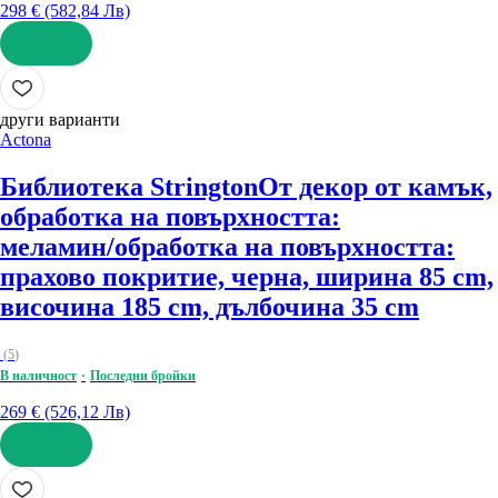
298 € (582,84 Лв)
ДОБАВИ
други варианти
Actona
Библиотека Strington
От декор от камък,
oбработка на повърхността:
меламин/oбработка на повърхността:
прахово покритие, черна, ширина 85 cm,
височина 185 cm, дълбочина 35 cm
(
5
)
В наличност
Последни бройки
269 € (526,12 Лв)
ДОБАВИ