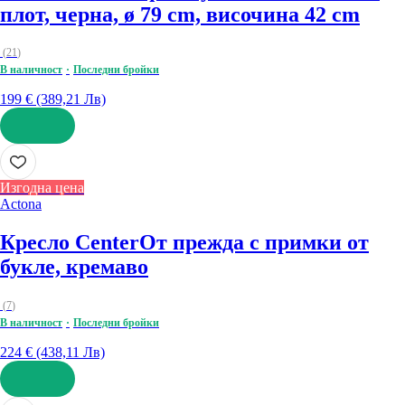
плот, черна, ø 79 cm, височина 42 cm
(
21
)
В наличност
Последни бройки
199 € (389,21 Лв)
ДОБАВИ
Изгодна цена
Actona
Кресло Center
От прежда с примки от
букле, кремаво
(
7
)
В наличност
Последни бройки
224 € (438,11 Лв)
ДОБАВИ