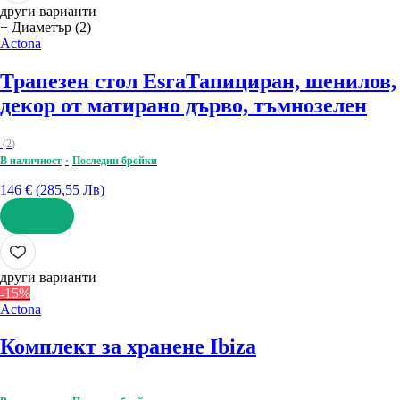
други варианти
+ Диаметър (2)
Actona
Трапезен стол Esra
Тапициран, шенилов,
декор от матирано дърво, тъмнозелен
(
2
)
В наличност
Последни бройки
146 € (285,55 Лв)
ДОБАВИ
други варианти
-15%
Actona
Комплект за хранене Ibiza