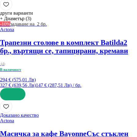
ДОБАВИ
други варианти
+ Диаметър (3)
-10%
задаване на 2 бр.
Actona
Трапезни столове в комплект Batilda
2
бр., въртящи се, тапицирани, кремави
(
4
)
В наличност
294 € (575,01 Лв)
327 € (639,56 Лв)
147 € (287,51 Лв) / бр.
ДОБАВИ
Доказано качество
Actona
Масичка за кафе Bayonne
Със стъклен