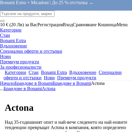
Bonami Extra × Micadoni |
До 25 % отстъпка →
10 € (20 Лв) за Вас
Регистрация
Вход
Сравняване
Кошница
Menu
Категории
Стаи
Bonami Extra
Вдъхновение
Специални оферти и отстъпки
Нови
Премиум продукти
За професионалисти
Категории
Стаи
Bonami Extra
Вдъхновение
Специални
оферти и отстъпки
Нови
Премиум продукти
Начало
Брандове в Bonami
Брандове в Bonami
Actona
...
Брандове в Bonami
Actona
Actona
Над 35-годишният опит и най-вече следенето на най-новите
тенденции превръщат Actona в компания, която определено