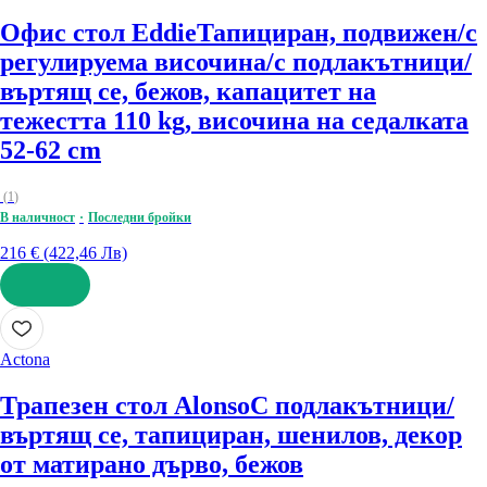
Офис стол Eddie
Тапициран, подвижен/с
регулируема височина/с подлакътници/
въртящ се, бежов, капацитет на
тежестта 110 kg, височина на седалката
52-62 cm
(
1
)
В наличност
Последни бройки
216 € (422,46 Лв)
ДОБАВИ
Actona
Трапезен стол Alonso
С подлакътници/
въртящ се, тапициран, шенилов, декор
от матирано дърво, бежов