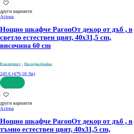
други варианти
Actona
Нощно шкафче Paron
От декор от дъб , в
светло естествен цвят, 40x31,5 cm,
височина 60 cm
В наличност
Последна бройка
245 € (479,18 Лв)
ДОБАВИ
други варианти
Actona
Нощно шкафче Paron
От декор от дъб , в
тъмно естествен цвят, 40x31,5 cm,