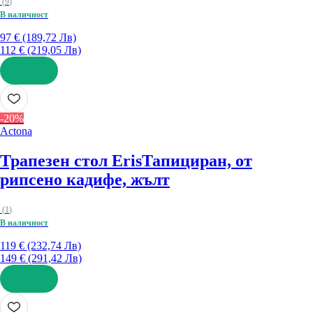
(
9
)
В наличност
97 € (189,72 Лв)
112 € (219,05 Лв)
ДОБАВИ
-20%
Actona
Трапезен стол Eris
Тапициран, от
рипсено кадифе, жълт
(
1
)
В наличност
119 € (232,74 Лв)
149 € (291,42 Лв)
ДОБАВИ