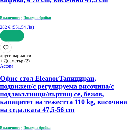
В наличност
Последни бройки
282 € (551,54 Лв)
ДОБАВИ
други варианти
+ Диаметър (2)
Actona
Офис стол Eleanor
Тапициран,
подвижен/с регулируема височина/с
подлакътници/въртящ се, бежов,
капацитет на тежестта 110 kg, височина
на седалката 47,5-56 cm
В наличност
Последна бройка