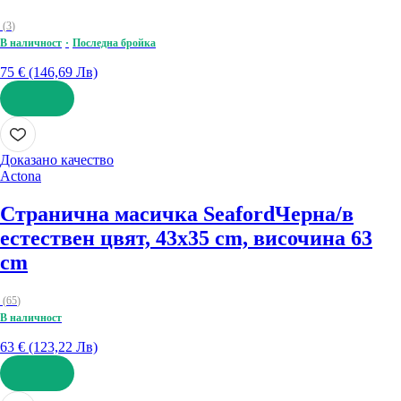
(
3
)
В наличност
Последна бройка
75 € (146,69 Лв)
ДОБАВИ
Доказано качество
Actona
Странична масичка Seaford
Черна/в
естествен цвят, 43x35 cm, височина 63
cm
(
65
)
В наличност
63 € (123,22 Лв)
ДОБАВИ