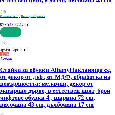
естествен цвят, ø 80 cm, височина 45 cm
(
28
)
В наличност
Последни бройки
97 € (189,72 Лв)
ДОБАВИ
други варианти
-13%
Actona
Стойка за обувки Albany
Накланяща се,
от декор от дъб , от МДФ, oбработка на
повърхността: меламин, декор от
матирано дърво, в естествен цвят, брой
чифтове обувки 4 , ширина 72 cm,
височина 43 cm, дълбочина 17 cm