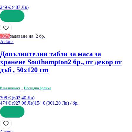
249 € (487 Лв)
ДОБАВИ
-35%
задаване на 2 бр.
Actona
Допълнителни табли за маса за
хранене Southampton
2 бр., от декор от
дъб , 50x120 cm
В наличност
Последна бройка
308 € (602,40 Лв)
474 € (927,06 Лв)
154 € (301,20 Лв) / бр.
ДОБАВИ
Actona