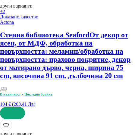
други варианти
+2
Доказано качество
Actona
Стенна библиотека Seaford
От декор от
ясен, от МДФ, oбработка на
повърхността: меламин/oбработка на
повърхността: прахово покритие, декор
от матирано дърво, черна, ширина 75
cm, височина 91 cm, дълбочина 20 cm
(
23
)
В наличност
Последна бройка
104 € (203,41 Лв)
ДОБАВИ
други варианти