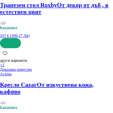
Трапезен стол Roxby
От декор от дъб , в
естествен цвят
(
48
)
В наличност
107 € (209,27 Лв)
ДОБАВИ
други варианти
+2
Доказано качество
Actona
Кресло Cazar
От изкуствена кожа,
кафяво
(
82
)
В наличност