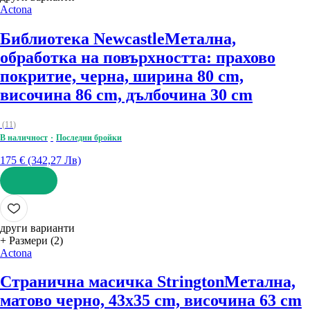
Actona
Библиотека Newcastle
Метална,
oбработка на повърхността: прахово
покритие, черна, ширина 80 cm,
височина 86 cm, дълбочина 30 cm
(
11
)
В наличност
Последни бройки
175 € (342,27 Лв)
ДОБАВИ
други варианти
+ Размери (2)
Actona
Странична масичка Strington
Метална,
матово черно, 43x35 cm, височина 63 cm