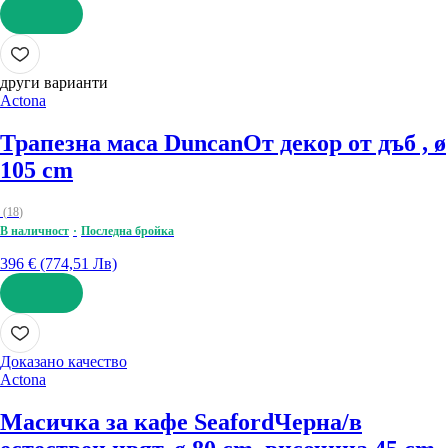
ДОБАВИ
други варианти
Actona
Трапезна маса Duncan
От декор от дъб , ø
105 cm
(
18
)
В наличност
Последна бройка
396 € (774,51 Лв)
ДОБАВИ
Доказано качество
Actona
Масичка за кафе Seaford
Черна/в