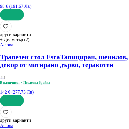
98 € (191,67 Лв)
ДОБАВИ
други варианти
+ Диаметър (2)
Actona
Трапезен стол Esra
Тапициран, шенилов,
декор от матирано дърво, теракотен
(
1
)
В наличност
Последна бройка
142 € (277,73 Лв)
ДОБАВИ
други варианти
Actona