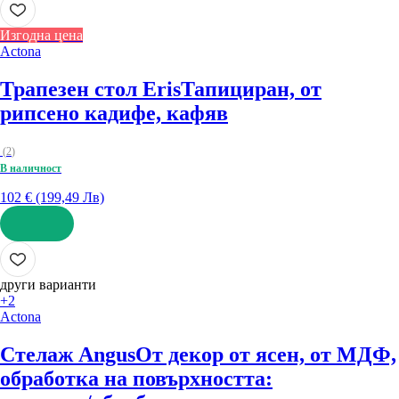
Изгодна цена
Actona
Трапезен стол Eris
Тапициран, от
рипсено кадифе, кафяв
(
2
)
В наличност
102 € (199,49 Лв)
ДОБАВИ
други варианти
+2
Actona
Стелаж Angus
От декор от ясен, от МДФ,
oбработка на повърхността: