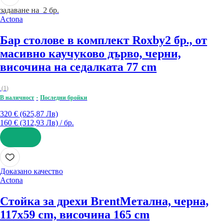
задаване на 2 бр.
Actona
Бар столове в комплект Roxby
2 бр., от
масивно каучуково дърво, черни,
височина на седалката 77 cm
(
1
)
В наличност
Последни бройки
320 € (625,87 Лв)
160 € (312,93 Лв) / бр.
ДОБАВИ
Доказано качество
Actona
Стойка за дрехи Brent
Метална, черна,
117x59 cm, височина 165 cm