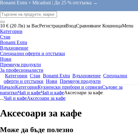
Bonami Extra × Micadoni |
До 25 % отстъпка →
10 € (20 Лв) за Вас
Регистрация
Вход
Сравняване
Кошница
Menu
Категории
Стаи
Bonami Extra
Вдъхновение
Специални оферти и отстъпки
Нови
Премиум продукти
За професионалисти
Категории
Стаи
Bonami Extra
Вдъхновение
Специални
оферти и отстъпки
Нови
Премиум продукти
Начало
Категории
Кухненски прибори и сервизи
Съдове за
напитки
Чай и кафе
Чай и кафе
Аксесоари за кафе
...
Чай и кафе
Аксесоари за кафе
Аксесоари за кафе
Може да бъде полезно