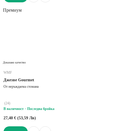
ДОБАВИ
Премиум
Доказано качество
WMF
Джезве Gourmet
От неръждаема стомана
(
24
)
В наличност
Последна бройка
27,40 € (53,59 Лв)