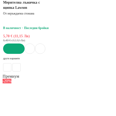
Мерителна лъжичка с
щипка Lawson
От неръждаема стомана
В наличност
Последни бройки
5,70 € (11,15 Лв)
6,40 € (12,52 Лв)
ДОБАВИ
други варианти
Премиум
-20%