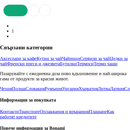
ДОБАВИ
1
Свързани категории
Аксесоари за кафе
Кутии за чай
Чайници
Сервизи за чай
Цедки за
чай
Френски преси и джезвета
Бутилки
Термоси
Термо чаши
Пазарувайте с ежедневна доза ново вдъхновение и най-широка
гама от продукти за красив живот.
Чехия
Полша
Словакия
Румъния
Унгария
Хърватия
Литва
Латвия
Сл
Информация за покупката
Контакти
Транспорт
Оплаквания и връщания
Плащане
Как
работят кредитите
Повече информация за Bonami