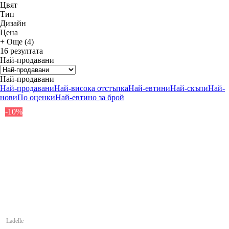
Цвят
Тип
Дизайн
Цена
+ Още (4)
16 резултата
Най-продавани
Най-продавани
Най-продавани
Най-висока отстъпка
Най-евтини
Най-скъпи
Най-
нови
По оценки
Най-евтино за брой
-10%
Ladelle