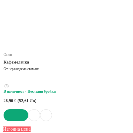
Orion
Кафемелачка
От неръждаема стомана
(
6
)
В наличност
Последни бройки
26,90 € (52,61 Лв)
ДОБАВИ
Изгодна цена