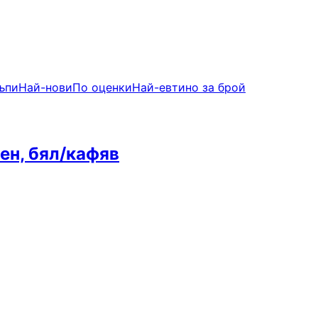
ъпи
Най-нови
По оценки
Най-евтино за брой
лен, бял/кафяв