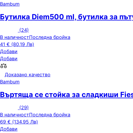
Bambum
Бутилка Diem
500 ml, бутилка за пъ
(
24
)
В наличност
Последна бройка
41 € (80,19 Лв)
Добави
Добави
Доказано качество
Bambum
Въртяща се стойка за сладкиши Fie
(
29
)
В наличност
Последна бройка
69 € (134,95 Лв)
Добави