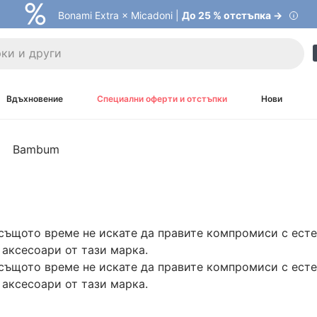
Bonami Extra × Micadoni |
До 25 % отстъпка →
Вдъхновение
Специални оферти и отстъпки
Нови
Bambum
 същото време не искате да правите компромиси с есте
 аксесоари от тази марка.
 същото време не искате да правите компромиси с есте
 аксесоари от тази марка.