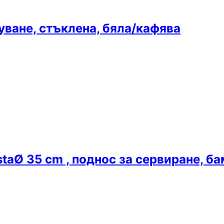
туване, стъклена, бяла/кафява
sta
Ø 35 cm , поднос за сервиране, б