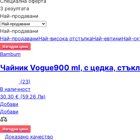
Специална оферта
3 резултата
Най-продавани
Най-продавани
Най-продавани
Най-висока отстъпка
Най-евтини
Най-ск
Изгодна цена
Bambum
Чайник Vogue
900 ml, с цедка, стък
(
23
)
В наличност
30,30 € (59,26 Лв)
Добави
Добави
Изгодна цена
Доказано качество