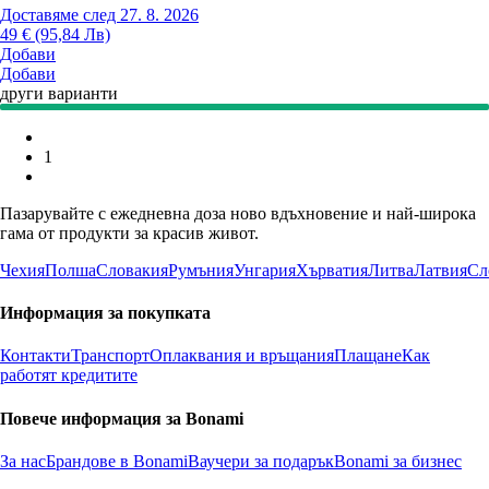
Доставяме след 27. 8. 2026
49 € (95,84 Лв)
Добави
Добави
други варианти
1
Пазарувайте с ежедневна доза ново вдъхновение и най-широка
гама от продукти за красив живот.
Чехия
Полша
Словакия
Румъния
Унгария
Хърватия
Литва
Латвия
Сл
Информация за покупката
Контакти
Транспорт
Оплаквания и връщания
Плащане
Как
работят кредитите
Повече информация за Bonami
За нас
Брандове в Bonami
Ваучери за подарък
Bonami за бизнес