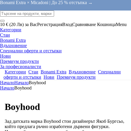
Bonami Extra × Micadoni |
До 25 % отстъпка →
10 € (20 Лв) за Вас
Регистрация
Вход
Сравняване
Кошница
Menu
Категории
Стаи
Bonami Extra
Вдъхновение
Специални оферти и отстъпки
Нови
Премиум продукти
За професионалисти
Категории
Стаи
Bonami Extra
Вдъхновение
Специални
оферти и отстъпки
Нови
Премиум продукти
Начало
Начало
Boyhood
Начало
Boyhood
Boyhood
Зад датската марка Boyhood стои дизайнерът Якоб Бургсьо,
който предлага ръчно изработени дървени фигурки.