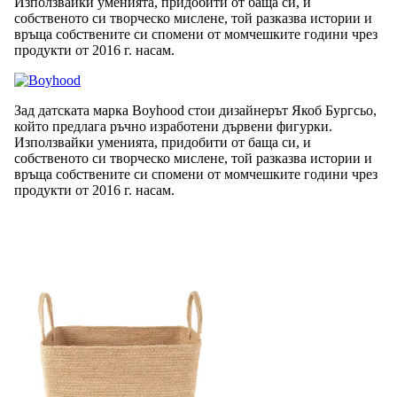
Използвайки уменията, придобити от баща си, и
собственото си творческо мислене, той разказва истории и
връща собствените си спомени от момчешките години чрез
продукти от 2016 г. насам.
Зад датската марка Boyhood стои дизайнерът Якоб Бургсьо,
който предлага ръчно изработени дървени фигурки.
Използвайки уменията, придобити от баща си, и
собственото си творческо мислене, той разказва истории и
връща собствените си спомени от момчешките години чрез
продукти от 2016 г. насам.