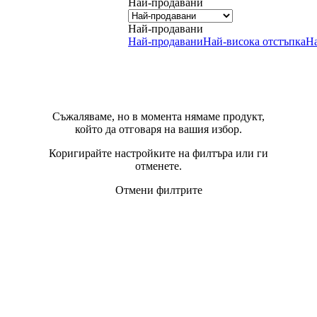
Най-продавани
Най-продавани
Най-продавани
Най-висока отстъпка
Н
Съжаляваме, но в момента нямаме продукт,
който да отговаря на вашия избор.
Коригирайте настройките на филтъра или ги
отменете.
Отмени филтрите