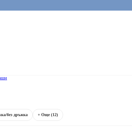
аши
жка/без дръжка
+ Още (12)