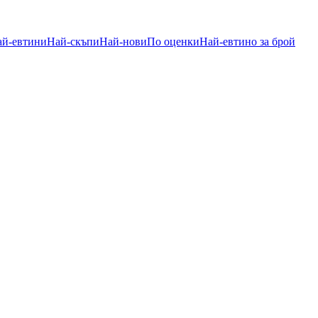
ай-евтини
Най-скъпи
Най-нови
По оценки
Най-евтино за брой