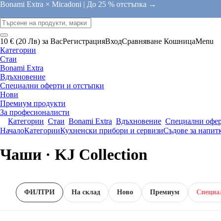
Bonami Extra × Micadoni |
До 25 % отстъпка →
10 € (20 Лв) за Вас
Регистрация
Вход
Сравняване
Кошница
Menu
Категории
Стаи
Bonami Extra
Вдъхновение
Специални оферти и отстъпки
Нови
Премиум продукти
За професионалисти
Категории
Стаи
Bonami Extra
Вдъхновение
Специални офер
Начало
Категории
Кухненски прибори и сервизи
Съдове за напит
Чаши · KJ Collection
ФИЛТРИ
На склад
Новo
Премиум
Специа