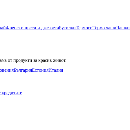
чай
Френски преси и джезвета
Бутилки
Термоси
Термо чаши
Чашки
ама от продукти за красив живот.
овения
България
Естония
Италия
т кредитите