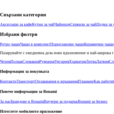
Свързани категории
Аксесоари за кафе
Кутии за чай
Чайници
Сервизи за чай
Цедки за 
Избрани филтри
Ретро чаши
Чаши в комплект
Порцеланови чаши
Керамични чаши
Пазарувайте с ежедневна доза ново вдъхновение и най-широка г
Чехия
Полша
Словакия
Румъния
Унгария
Хърватия
Литва
Латвия
Сл
Информация за покупката
Контакти
Транспорт
Оплаквания и връщания
Плащане
Как работя
Повече информация за Bonami
За нас
Брандове в Bonami
Ваучери за подарък
Bonami за бизнес
Изтеглете мобилното приложение