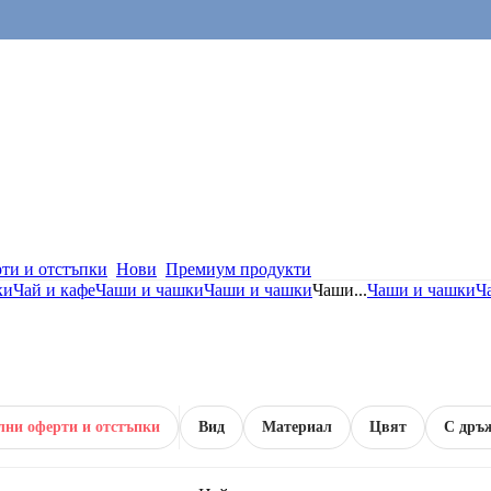
ти и отстъпки
Нови
Премиум продукти
ки
Чай и кафе
Чаши и чашки
Чаши и чашки
Чаши
...
Чаши и чашки
Ч
лни оферти и отстъпки
Вид
Материал
Цвят
С дръ