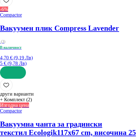
-6%
Compactor
Вакуумен плик Compress Lavender
(
3
)
В наличност
4,70 € (9,19 Лв)
5 € (9,78 Лв)
ДОБАВИ
други варианти
+ Комплект (2)
Изгодна цена
Compactor
Вакуумна чанта за градински
текстил Ecologik
117x67 cm, височина 25