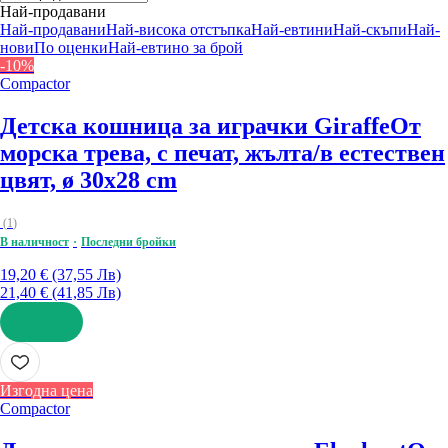
Най-продавани
Най-продавани
Най-висока отстъпка
Най-евтини
Най-скъпи
Най-
нови
По оценки
Най-евтино за брой
-10%
Compactor
Детска кошница за играчки Giraffe
От
морска трева, с печат, жълта/в естествен
цвят, ø 30x28 cm
(
1
)
В наличност
Последни бройки
19,20 € (37,55 Лв)
21,40 € (41,85 Лв)
ДОБАВИ
Изгодна цена
Compactor