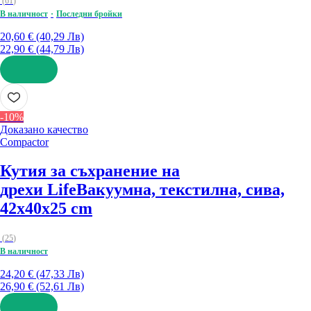
(
61
)
В наличност
Последни бройки
20,60 € (40,29 Лв)
22,90 € (44,79 Лв)
ДОБАВИ
-10%
Доказано качество
Compactor
Кутия за съхранение на
дрехи Life
Вакуумна, текстилна, сива,
42x40x25 cm
(
25
)
В наличност
24,20 € (47,33 Лв)
26,90 € (52,61 Лв)