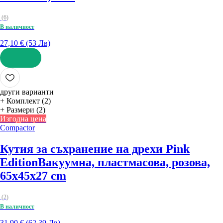
(
6
)
В наличност
27,10 € (53 Лв)
ДОБАВИ
други варианти
+ Комплект (2)
+ Размери (2)
Изгодна цена
Compactor
Кутия за съхранение на дрехи Pink
Edition
Вакуумна, пластмасова, розова,
65x45x27 cm
(
2
)
В наличност
31,90 € (62,39 Лв)