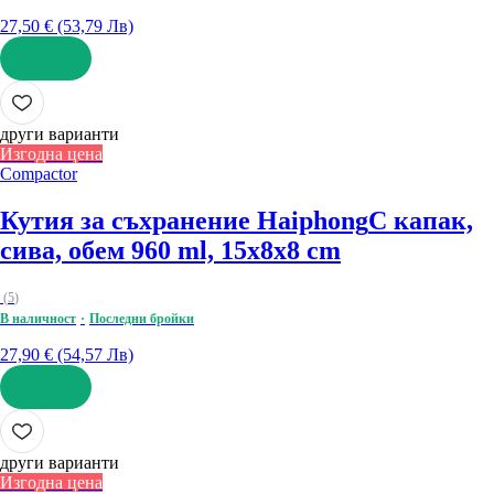
27,50 € (53,79 Лв)
ДОБАВИ
други варианти
Изгодна цена
Compactor
Кутия за съхранение Haiphong
С капак,
сива, обем 960 ml, 15x8x8 cm
(
5
)
В наличност
Последни бройки
27,90 € (54,57 Лв)
ДОБАВИ
други варианти
Изгодна цена