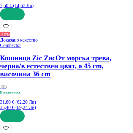
7,50 € (14,67 Лв)
ДОБАВИ
-10%
Доказано качество
Compactor
Кошница Zic Zac
От морска трева,
черна/в естествен цвят, ø 45 cm,
височина 36 cm
(
55
)
В наличност
31,80 € (62,20 Лв)
35,40 € (69,24 Лв)
ДОБАВИ