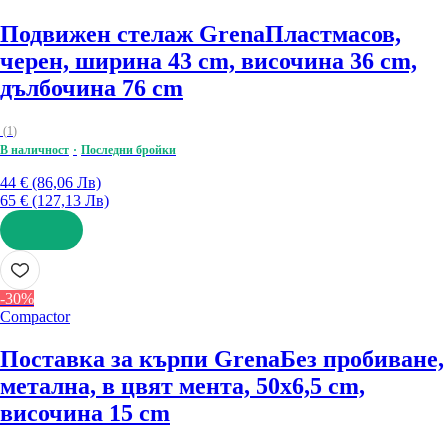
Подвижен стелаж Grena
Пластмасов,
черен, ширина 43 cm, височина 36 cm,
дълбочина 76 cm
(
1
)
В наличност
Последни бройки
44 € (86,06 Лв)
65 € (127,13 Лв)
ДОБАВИ
-30%
Compactor
Поставка за кърпи Grena
Без пробиване,
метална, в цвят мента, 50x6,5 cm,
височина 15 cm