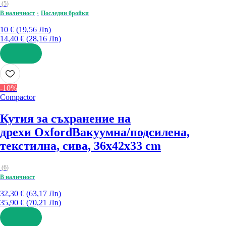
(
5
)
В наличност
Последни бройки
10 € (19,56 Лв)
14,40 € (28,16 Лв)
ДОБАВИ
-10%
Compactor
Кутия за съхранение на
дрехи Oxford
Вакуумна/подсилена,
текстилна, сива, 36x42x33 cm
(
6
)
В наличност
32,30 € (63,17 Лв)
35,90 € (70,21 Лв)