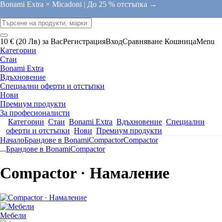
Bonami Extra × Micadoni |
До 25 % отстъпка →
10 € (20 Лв) за Вас
Регистрация
Вход
Сравняване
Кошница
Menu
Категории
Стаи
Bonami Extra
Вдъхновение
Специални оферти и отстъпки
Нови
Премиум продукти
За професионалисти
Категории
Стаи
Bonami Extra
Вдъхновение
Специални
оферти и отстъпки
Нови
Премиум продукти
Начало
Брандове в Bonami
Compactor
Compactor
...
Брандове в Bonami
Compactor
Compactor · Намаление
Мебели