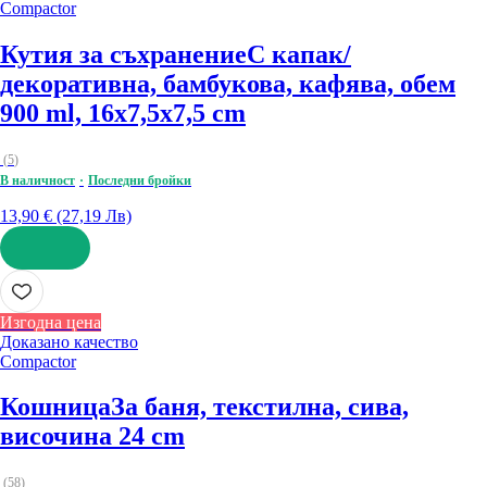
Compactor
Кутия за съхранение
С капак/
декоративна, бамбукова, кафява, обем
900 ml, 16x7,5x7,5 cm
(
5
)
В наличност
Последни бройки
13,90 € (27,19 Лв)
ДОБАВИ
Изгодна цена
Доказано качество
Compactor
Кошница
За баня, текстилна, сива,
височина 24 cm
(
58
)