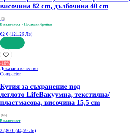
височина 82 cm, дълбочина 40 cm
(
3
)
В наличност
Последни бройки
62 € (121,26 Лв)
ДОБАВИ
-18%
Доказано качество
Compactor
Кутия за съхранение под
леглото Life
Вакуумна, текстилна/
пластмасова, височина 15,5 cm
(
66
)
В наличност
22,80 € (44,59 Лв)