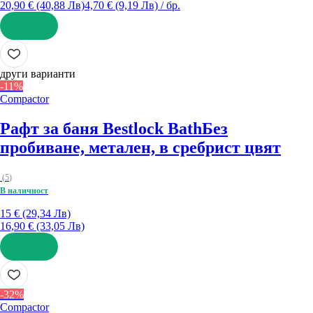
20,90 € (40,88 Лв)
4,70 € (9,19 Лв) / бр.
ДОБАВИ
други варианти
-11%
Compactor
Рафт за баня Bestlock Bath
Без
пробиване, метален, в сребрист цвят
(
5
)
В наличност
15 € (29,34 Лв)
16,90 € (33,05 Лв)
ДОБАВИ
-32%
Compactor