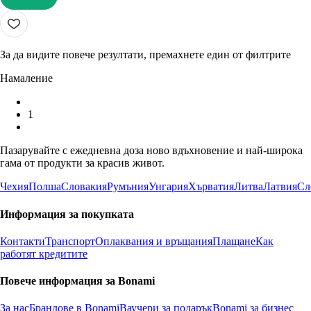
ДОБАВИ
За да видите повече резултати, премахнете един от филтрите
Намаление
1
Пазарувайте с ежедневна доза ново вдъхновение и най-широка
гама от продукти за красив живот.
Чехия
Полша
Словакия
Румъния
Унгария
Хърватия
Литва
Латвия
Сл
Информация за покупката
Контакти
Транспорт
Оплаквания и връщания
Плащане
Как
работят кредитите
Повече информация за Bonami
За нас
Брандове в Bonami
Ваучери за подарък
Bonami за бизнес