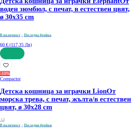
Детска кошница за играчки Elephant
От
воден зюмбюл, с печат, в естествен цвят,
ø 30x35 cm
В наличност
Последна бройка
60 € (117,35 Лв)
ДОБАВИ
-10%
Compactor
Детска кошница за играчки Lion
От
морска трева, с печат, жълта/в естествен
цвят, ø 30x28 cm
(
2
)
В наличност
Последни бройки