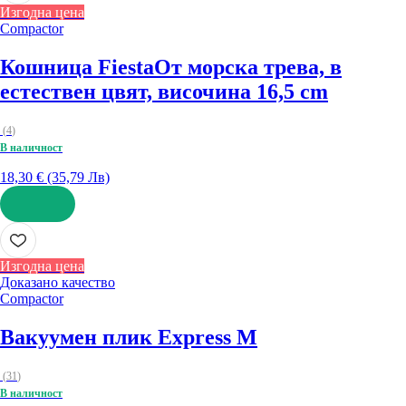
Изгодна цена
Compactor
Кошница Fiesta
От морска трева, в
естествен цвят, височина 16,5 cm
(
4
)
В наличност
18,30 € (35,79 Лв)
ДОБАВИ
Изгодна цена
Доказано качество
Compactor
Вакуумен плик Express M
(
31
)
В наличност