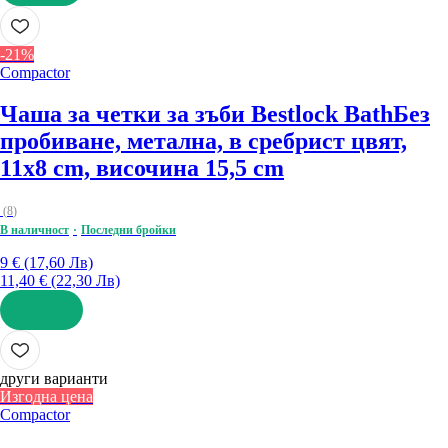
ДОБАВИ
-21%
Compactor
Чаша за четки за зъби Bestlock Bath
Без
пробиване, метална, в сребрист цвят,
11x8 cm, височина 15,5 cm
(
8
)
В наличност
Последни бройки
9 € (17,60 Лв)
11,40 € (22,30 Лв)
ДОБАВИ
други варианти
Изгодна цена
Compactor