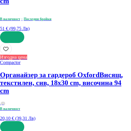
cm
В наличност
Последни бройки
51 € (99,75 Лв)
ДОБАВИ
Изгодна цена
Compactor
Органайзер за гардероб Oxford
Висящ,
текстилен, сив, 18x30 cm, височина 94
cm
(
8
)
В наличност
20,10 € (39,31 Лв)