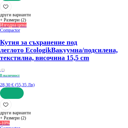
ДОБАВИ
други варианти
+ Размери (2)
Изгодна цена
Compactor
Кутия за съхранение под
леглото Ecologik
Вакуумна/подсилена,
текстилна, височина 15,5 cm
(
1
)
В наличност
28,30 € (55,35 Лв)
ДОБАВИ
други варианти
+ Размери (2)
-10%