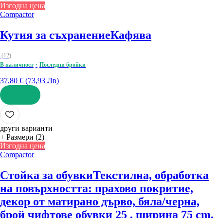
Изгодна цена
Compactor
Кутия за съхранение
Кафява
(
12
)
В наличност
Последни бройки
37,80 € (73,93 Лв)
ДОБАВИ
други варианти
+ Размери (2)
Изгодна цена
Compactor
Стойка за обувки
Текстилна, oбработка
на повърхността: прахово покритие,
декор от матирано дърво, бяла/черна,
брой чифтове обувки 25 , ширина 75 cm,