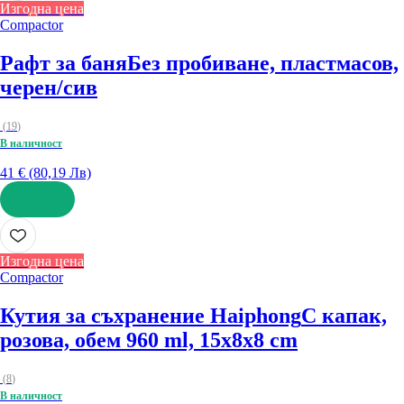
Изгодна цена
Compactor
Рафт за баня
Без пробиване, пластмасов,
черен/сив
(
19
)
В наличност
41 € (80,19 Лв)
ДОБАВИ
Изгодна цена
Compactor
Кутия за съхранение Haiphong
С капак,
розова, обем 960 ml, 15x8x8 cm
(
8
)
В наличност