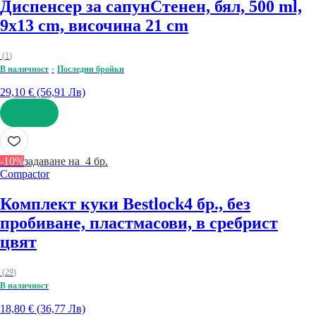
Диспенсер за сапун
Стенен, бял, 500 ml,
9x13 cm, височина 21 cm
(
1
)
В наличност
Последни бройки
29,10 € (56,91 Лв)
ДОБАВИ
-10%
задаване на 4 бр.
Compactor
Комплект куки Bestlock
4 бр., без
пробиване, пластмасови, в сребрист
цвят
(
29
)
В наличност
18,80 € (36,77 Лв)