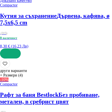
Доказано качество
Compactor
Кутия за съхранение
Дървена, кафява, ø
7,5x6,5 cm
(
315
)
В наличност
8,30 € (16,23 Лв)
ДОБАВИ
други варианти
+ Размери (4)
-10%
Compactor
Рафт за баня Bestlock
Без пробиване,
метален, в сребрист цвят