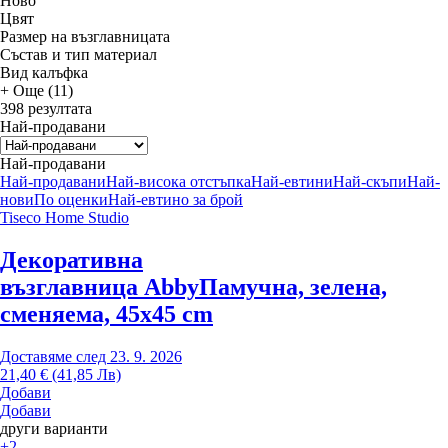
Новo
Цвят
Размер на възглавницата
Състав и тип материал
Вид калъфка
+ Още (11)
398 резултата
Най-продавани
Най-продавани
Най-продавани
Най-висока отстъпка
Най-евтини
Най-скъпи
Най-
нови
По оценки
Най-евтино за брой
Tiseco Home Studio
Декоративна
възглавница Abby
Памучна, зелена,
сменяема, 45x45 cm
Доставяме след 23. 9. 2026
21,40 € (41,85 Лв)
Добави
Добави
други варианти
+2