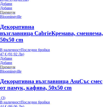
Добави
Добави
Премиум
Bloomingville
Декоративна
възглавница Cabrie
Кремава, сменяема,
50x50 cm
В наличност
Последни бройки
47 € (91,92 Лв)
Добави
Добави
Премиум
Bloomingville
Декоративна възглавница Asu
Със смес
от памук, кафява, 50x50 cm
(
3
)
В наличност
Последни бройки
44 € (86,06 Лв)