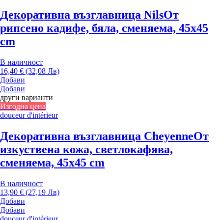
Декоративна възглавница Nils
От
рипсено кадифе, бяла, сменяема, 45x45
cm
В наличност
16,40 € (32,08 Лв)
Добави
Добави
други варианти
Изгодна цена
douceur d'intérieur
Декоративна възглавница Cheyenne
От
изкуствена кожа, светлокафява,
сменяема, 45x45 cm
В наличност
13,90 € (27,19 Лв)
Добави
Добави
douceur d'intérieur