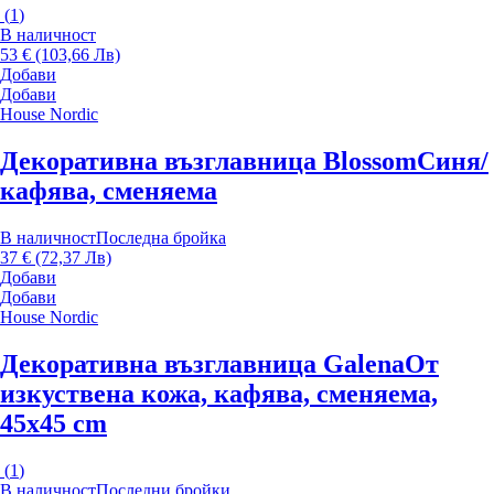
(
1
)
В наличност
53 € (103,66 Лв)
Добави
Добави
House Nordic
Декоративна възглавница Blossom
Синя/
кафява, сменяема
В наличност
Последна бройка
37 € (72,37 Лв)
Добави
Добави
House Nordic
Декоративна възглавница Galena
От
изкуствена кожа, кафява, сменяема,
45x45 cm
(
1
)
В наличност
Последни бройки