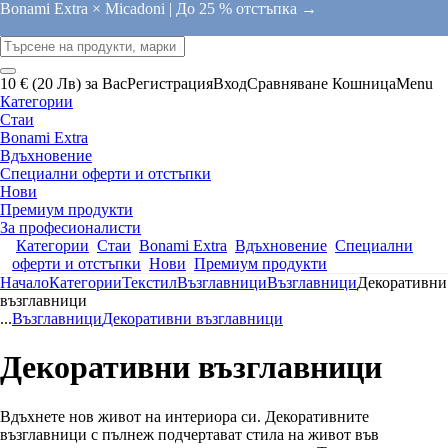
Bonami Extra × Micadoni |
До 25 % отстъпка →
10 € (20 Лв) за Вас
Регистрация
Вход
Сравняване
Кошница
Menu
Категории
Стаи
Bonami Extra
Вдъхновение
Специални оферти и отстъпки
Нови
Премиум продукти
За професионалисти
Категории
Стаи
Bonami Extra
Вдъхновение
Специални
оферти и отстъпки
Нови
Премиум продукти
Начало
Категории
Текстил
Възглавници
Възглавници
Декоративни
възглавници
...
Възглавници
Декоративни възглавници
Декоративни възглавници
Вдъхнете нов живот на интериора си. Декоративните
възглавници с пълнеж подчертават стила на живот във