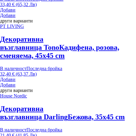
33,40 € (65,32 Лв)
Добави
Добави
други варианти
PT LIVING
Декоративна
възглавница Tono
Кадифена, розова,
сменяема, 45x45 cm
В наличност
Последна бройка
32,40 € (63,37 Лв)
Добави
Добави
други варианти
House Nordic
Декоративна
възглавница Darling
Бежова, 35x45 cm
В наличност
Последна бройка
21,40 € (41,85 Лв)