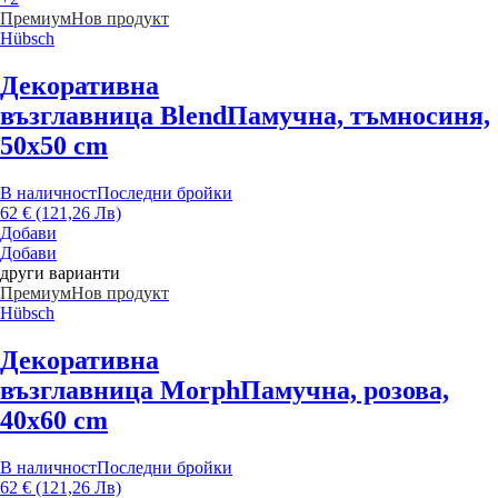
Премиум
Нов продукт
Hübsch
Декоративна
възглавница Blend
Памучна, тъмносиня,
50x50 cm
В наличност
Последни бройки
62 € (121,26 Лв)
Добави
Добави
други варианти
Премиум
Нов продукт
Hübsch
Декоративна
възглавница Morph
Памучна, розова,
40x60 cm
В наличност
Последни бройки
62 € (121,26 Лв)