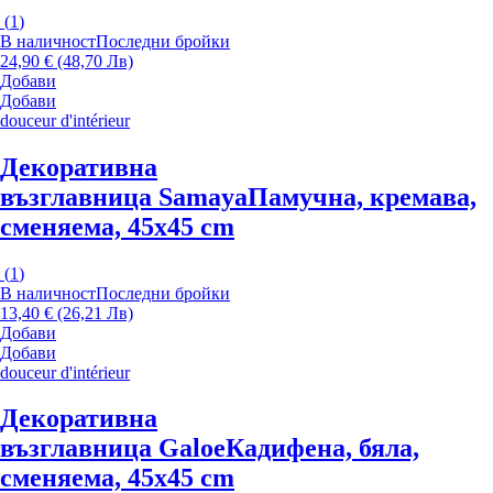
(
1
)
В наличност
Последни бройки
24,90 € (48,70 Лв)
Добави
Добави
douceur d'intérieur
Декоративна
възглавница Samaya
Памучна, кремава,
сменяема, 45x45 cm
(
1
)
В наличност
Последни бройки
13,40 € (26,21 Лв)
Добави
Добави
douceur d'intérieur
Декоративна
възглавница Galoe
Кадифена, бяла,
сменяема, 45x45 cm