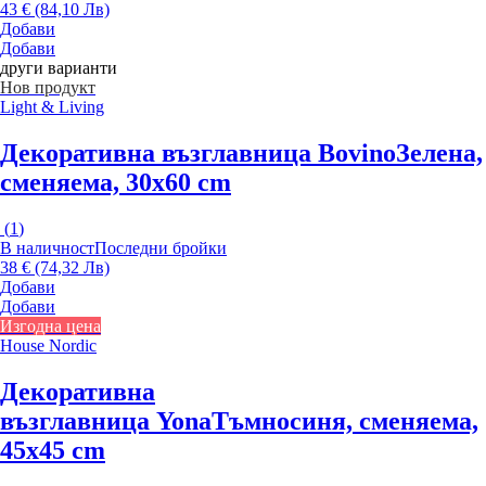
43 € (84,10 Лв)
Добави
Добави
други варианти
Нов продукт
Light & Living
Декоративна възглавница Bovino
Зелена,
сменяема, 30x60 cm
(
1
)
В наличност
Последни бройки
38 € (74,32 Лв)
Добави
Добави
Изгодна цена
House Nordic
Декоративна
възглавница Yona
Тъмносиня, сменяема,
45x45 cm