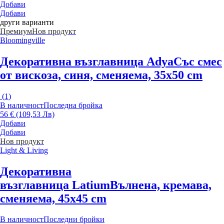
Добави
Добави
други варианти
Премиум
Нов продукт
Bloomingville
Декоративна възглавница Adya
Със смес
от вискоза, синя, сменяема, 35x50 cm
(
1
)
В наличност
Последна бройка
56 € (109,53 Лв)
Добави
Добави
Нов продукт
Light & Living
Декоративна
възглавница Latium
Вълнена, кремава,
сменяема, 45x45 cm
В наличност
Последни бройки