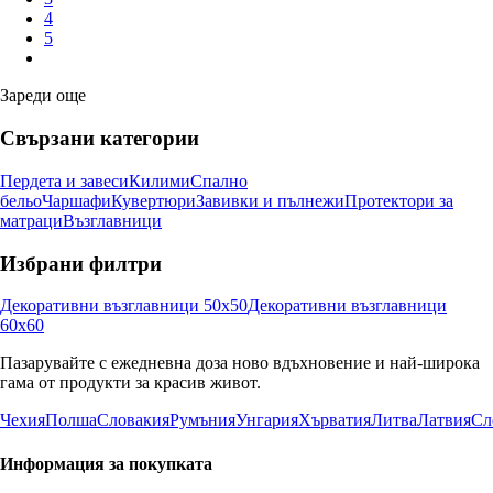
4
5
Зареди още
Свързани категории
Пердета и завеси
Килими
Спално
бельо
Чаршафи
Кувертюри
Завивки и пълнежи
Протектори за
матраци
Възглавници
Избрани филтри
Декоративни възглавници 50x50
Декоративни възглавници
60x60
Пазарувайте с ежедневна доза ново вдъхновение и най-широка
гама от продукти за красив живот.
Чехия
Полша
Словакия
Румъния
Унгария
Хърватия
Литва
Латвия
Сл
Информация за покупката