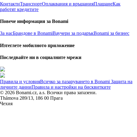
Контакти
Транспорт
Оплаквания и връщания
Плащане
Как
работят кредитите
Повече информация за Bonami
За нас
Брандове в Bonami
Ваучери за подарък
Bonami за бизнес
Изтеглете мобилното приложение
Последвайте ни в социалните мрежи
Правила и условия
Всичко за пазаруването в Bonami
Защита на
личните данни
Правила и настройки на бисквитките
© 2026 Bonami.cz, a.s. Всички права запазени.
Thámova 289/13, 186 00 Прага
Чехия