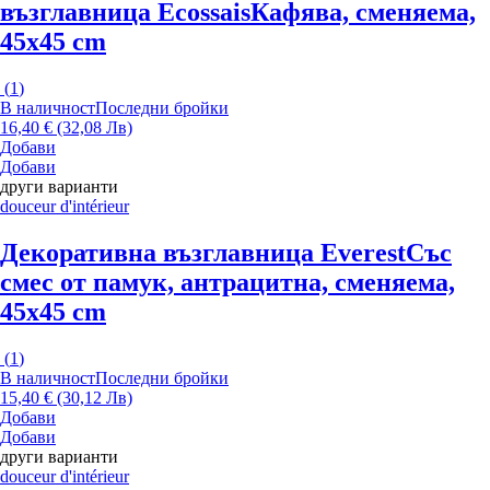
възглавница Ecossais
Кафява, сменяема,
45x45 cm
(
1
)
В наличност
Последни бройки
16,40 € (32,08 Лв)
Добави
Добави
други варианти
douceur d'intérieur
Декоративна възглавница Everest
Със
смес от памук, антрацитна, сменяема,
45x45 cm
(
1
)
В наличност
Последни бройки
15,40 € (30,12 Лв)
Добави
Добави
други варианти
douceur d'intérieur