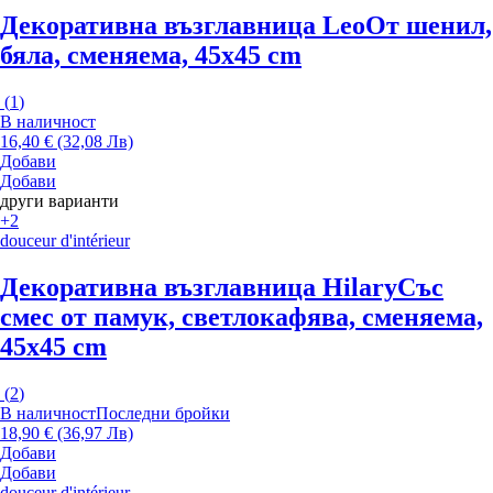
Декоративна възглавница Leo
От шенил,
бяла, сменяема, 45x45 cm
(
1
)
В наличност
16,40 € (32,08 Лв)
Добави
Добави
други варианти
+2
douceur d'intérieur
Декоративна възглавница Hilary
Със
смес от памук, светлокафява, сменяема,
45x45 cm
(
2
)
В наличност
Последни бройки
18,90 € (36,97 Лв)
Добави
Добави
douceur d'intérieur