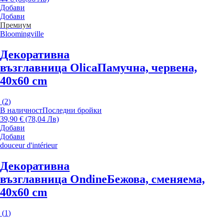
Добави
Добави
Премиум
Bloomingville
Декоративна
възглавница Olica
Памучна, червена,
40x60 cm
(
2
)
В наличност
Последни бройки
39,90 € (78,04 Лв)
Добави
Добави
douceur d'intérieur
Декоративна
възглавница Ondine
Бежова, сменяема,
40x60 cm
(
1
)