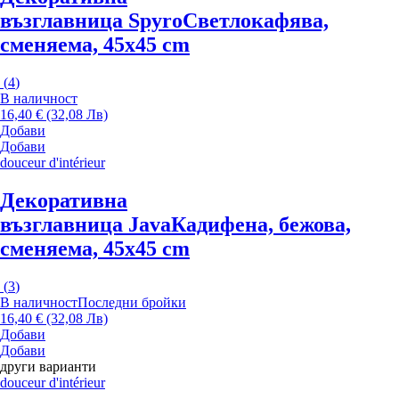
възглавница Spyro
Светлокафява,
сменяема, 45x45 cm
(
4
)
В наличност
16,40 € (32,08 Лв)
Добави
Добави
douceur d'intérieur
Декоративна
възглавница Java
Кадифена, бежова,
сменяема, 45x45 cm
(
3
)
В наличност
Последни бройки
16,40 € (32,08 Лв)
Добави
Добави
други варианти
douceur d'intérieur