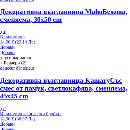
Декоративна възглавница Maho
Бежова,
сменяема, 30x50 cm
(
5
)
В наличност
14,90 € (29,14 Лв)
Добави
Добави
други варианти
+ Размери (2)
douceur d'intérieur
Декоративна възглавница Kamary
Със
смес от памук, светлокафява, сменяема,
45x45 cm
(
1
)
В наличност
Последни бройки
18,90 € (36,97 Лв)
Добави
Добави