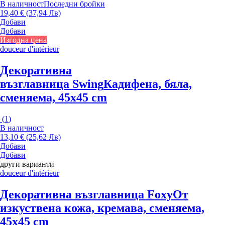
В наличност
Последни бройки
19,40 € (37,94 Лв)
Добави
Добави
Изгодна цена
douceur d'intérieur
Декоративна
възглавница Swing
Кадифена, бяла,
сменяема, 45x45 cm
(
1
)
В наличност
13,10 € (25,62 Лв)
Добави
Добави
други варианти
douceur d'intérieur
Декоративна възглавница Foxy
От
изкуствена кожа, кремава, сменяема,
45x45 cm