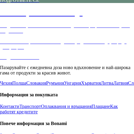
ПОДГОТВЕТЕ СЕ
Вашата уникална Коледа
Създайте си
уникално ваша Коледа
без стрес, онлайн от уюта
на дома си.
Имаме всичко, от което може да се нуждаете:
от подаръци до
декорация
.
ПОДГОТВЕТЕ СЕ
Пазарувайте с ежедневна доза ново вдъхновение и най-широка
гама от продукти за красив живот.
Чехия
Полша
Словакия
Румъния
Унгария
Хърватия
Литва
Латвия
Сл
Информация за покупката
Контакти
Транспорт
Оплаквания и връщания
Плащане
Как
работят кредитите
Повече информация за Bonami