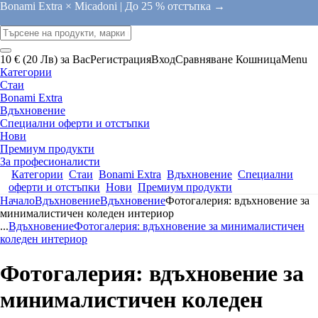
Bonami Extra × Micadoni |
До 25 % отстъпка →
10 € (20 Лв) за Вас
Регистрация
Вход
Сравняване
Кошница
Menu
Категории
Стаи
Bonami Extra
Вдъхновение
Специални оферти и отстъпки
Нови
Премиум продукти
За професионалисти
Категории
Стаи
Bonami Extra
Вдъхновение
Специални
оферти и отстъпки
Нови
Премиум продукти
Начало
Вдъхновение
Вдъхновение
Фотогалерия: вдъхновение за
минималистичен коледен интериор
...
Вдъхновение
Фотогалерия: вдъхновение за минималистичен
коледен интериор
Фотогалерия: вдъхновение за
минималистичен коледен