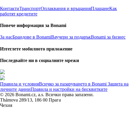
Контакти
Транспорт
Оплаквания и връщания
Плащане
Как
работят кредитите
Повече информация за Bonami
За нас
Брандове в Bonami
Ваучери за подарък
Bonami за бизнес
Изтеглете мобилното приложение
Последвайте ни в социалните мрежи
Правила и условия
Всичко за пазаруването в Bonami
Защита на
личните данни
Правила и настройки на бисквитките
© 2026 Bonami.cz, a.s. Всички права запазени.
Thámova 289/13, 186 00 Прага
Чехия