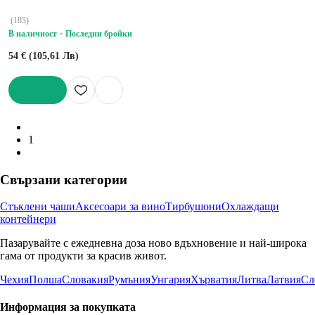
(
185
)
В наличност
Последни бройки
54 € (105,61 Лв)
ДОБАВИ
1
Свързани категории
Стъклени чаши
Аксесоари за вино
Тирбушони
Охлаждащи
контейнери
Пазарувайте с ежедневна доза ново вдъхновение и най-широка
гама от продукти за красив живот.
Чехия
Полша
Словакия
Румъния
Унгария
Хърватия
Литва
Латвия
Сл
Информация за покупката