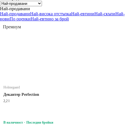
Най-продавани
Най-продавани
Най-висока отстъпка
Най-евтини
Най-скъпи
Най-
нови
По оценки
Най-евтино за брой
Премиум
Holmegaard
Декантер Perfection
2,2 l
В наличност
Последни бройки