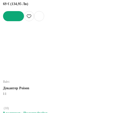
69 € (134,95 Лв)
ДОБАВИ
Balvi
Декантер Poison
1 l
(
10
)
В наличност
Последни бройки