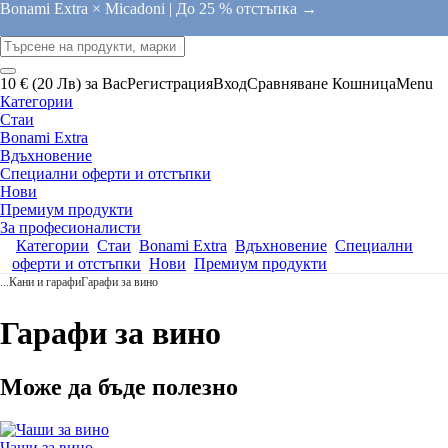
Bonami Extra × Micadoni |
До 25 % отстъпка →
10 € (20 Лв) за Вас
Регистрация
Вход
Сравняване
Кошница
Menu
Категории
Стаи
Bonami Extra
Вдъхновение
Специални оферти и отстъпки
Нови
Премиум продукти
За професионалисти
Категории
Стаи
Bonami Extra
Вдъхновение
Специални
оферти и отстъпки
Нови
Премиум продукти
...
Кани и гарафи
Гарафи за вино
Гарафи за вино
Може да бъде полезно
Чаши за вино