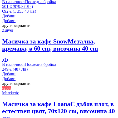
В наличност
Последна бройка
501 € (979,87 Лв)
692 € (1 353,43 Лв)
Добави
Добави
други варианти
Zuiver
Масичка за кафе Snow
Метална,
кремава, ø 60 cm, височина 40 cm
(
1
)
В наличност
Последна бройка
249 € (487 Лв)
Добави
Добави
други варианти
-25%
Marckeric
Масичка за кафе Loana
С дъбов плот, в
естествен цвят, 70x120 cm, височина 40