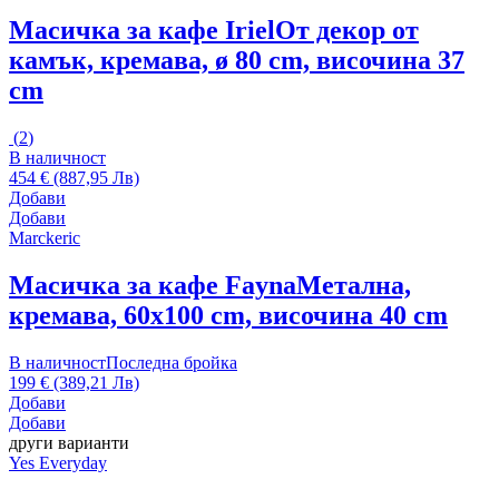
Масичка за кафе Iriel
От декор от
камък, кремава, ø 80 cm, височина 37
cm
(
2
)
В наличност
454 € (887,95 Лв)
Добави
Добави
Marckeric
Масичка за кафе Fayna
Метална,
кремава, 60x100 cm, височина 40 cm
В наличност
Последна бройка
199 € (389,21 Лв)
Добави
Добави
други варианти
Yes Everyday