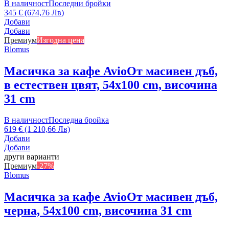
В наличност
Последни бройки
345 € (674,76 Лв)
Добави
Добави
Премиум
Изгодна цена
Blomus
Масичка за кафе Avio
От масивен дъб,
в естествен цвят, 54x100 cm, височина
31 cm
В наличност
Последна бройка
619 € (1 210,66 Лв)
Добави
Добави
други варианти
Премиум
-27%
Blomus
Масичка за кафе Avio
От масивен дъб,
черна, 54x100 cm, височина 31 cm