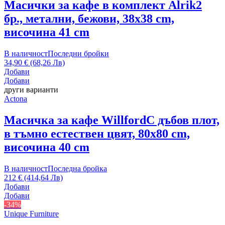
Масички за кафе в комплект Alrik
2
бр., метални, бежови, 38x38 cm,
височина 41 cm
В наличност
Последни бройки
34,90 € (68,26 Лв)
Добави
Добави
други варианти
Actona
Масичка за кафе Willford
С дъбов плот,
в тъмно естествен цвят, 80x80 cm,
височина 40 cm
В наличност
Последна бройка
212 € (414,64 Лв)
Добави
Добави
-34%
Unique Furniture