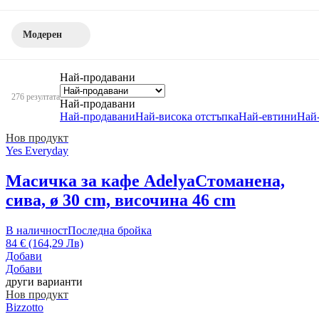
Модерен
Най-продавани
276 резултата
Най-продавани
Най-продавани
Най-висока отстъпка
Най-евтини
Най
Нов продукт
Yes Everyday
Масичка за кафе Adelya
Стоманена,
сива, ø 30 cm, височина 46 cm
В наличност
Последна бройка
84 € (164,29 Лв)
Добави
Добави
други варианти
Нов продукт
Bizzotto