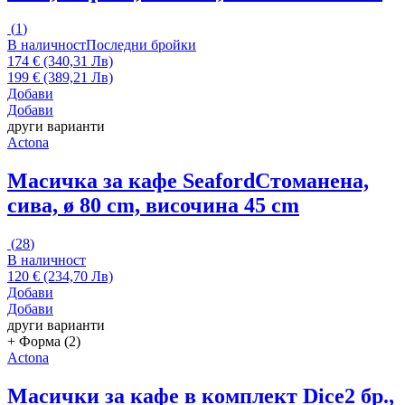
(
1
)
В наличност
Последни бройки
174 € (340,31 Лв)
199 € (389,21 Лв)
Добави
Добави
други варианти
Actona
Масичка за кафе Seaford
Стоманена,
сива, ø 80 cm, височина 45 cm
(
28
)
В наличност
120 € (234,70 Лв)
Добави
Добави
други варианти
+ Форма (2)
Actona
Масички за кафе в комплект Dice
2 бр.,