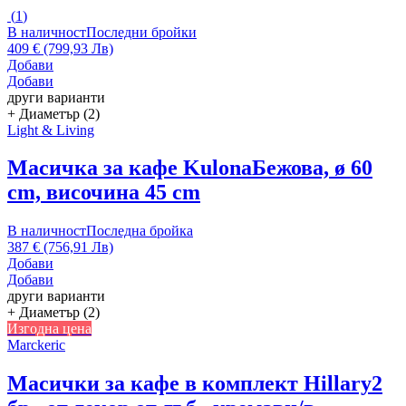
(
1
)
В наличност
Последни бройки
409 € (799,93 Лв)
Добави
Добави
други варианти
+ Диаметър (2)
Light & Living
Масичка за кафе Kulona
Бежова, ø 60
cm, височина 45 cm
В наличност
Последна бройка
387 € (756,91 Лв)
Добави
Добави
други варианти
+ Диаметър (2)
Изгодна цена
Marckeric
Масички за кафе в комплект Hillary
2