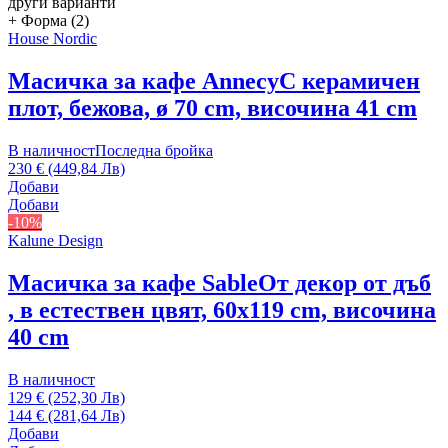
други варианти
+ Форма (2)
House Nordic
Масичка за кафе Annecy
С керамичен
плот, бежова, ø 70 cm, височина 41 cm
В наличност
Последна бройка
230 € (449,84 Лв)
Добави
Добави
-10%
Kalune Design
Масичка за кафе Sable
От декор от дъб
, в естествен цвят, 60x119 cm, височина
40 cm
В наличност
129 € (252,30 Лв)
144 € (281,64 Лв)
Добави