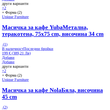
други варианти
+2
+ Форма (2)
Unique Furniture
Масичка за кафе Yuba
Метална,
теракотена, 75x75 cm, височина 34 cm
(
1
)
В наличност
Последни бройки
199 € (389,21 Лв)
Добави
Добави
други варианти
+2
+ Форма (2)
Unique Furniture
Масичка за кафе Nola
Бяла, височина
45 cm
(
2
)