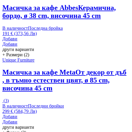
Масичка за кафе Abbes
Керамична,
бордо, ø 38 cm, височина 45 cm
В наличност
Последна бройка
191 € (373,56 Лв)
Добави
Добави
други варианти
+ Размери (2)
Unique Furniture
Масичка за кафе Meta
От декор от дъб
, в тъмно естествен цвят, ø 85 cm,
височина 45 cm
(
3
)
В наличност
Последни бройки
299 € (584,79 Лв)
Добави
Добави
други варианти