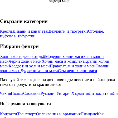
Зареди още
Свързани категории
Кресла
Дивани и канапета
Шезлонги и табуретки
Столове,
пуфове и табуретки
Избрани филтри
Холни маси декор от дъб
Модерни холни маси
Бели холни
маси
Черни холни маси
Холни маси в комплект
Кръгли холни
маси
Квадратни холни маси
Правоъгълни холни маси
Овални
холни маси
Дървени холни маси
Стъклени холни маси
Пазарувайте с ежедневна доза ново вдъхновение и най-широка
гама от продукти за красив живот.
Чехия
Полша
Словакия
Румъния
Унгария
Хърватия
Литва
Латвия
Сл
Информация за покупката
Контакти
Транспорт
Оплаквания и връщания
Плащане
Как