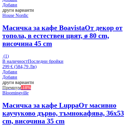
Добави
други варианти
House Nordic
Масичка за кафе Boavista
От декор от
топола, в естествен цвят, ø 80 cm,
височина 45 cm
(
1
)
В наличност
Последни бройки
299 € (584,79 Лв)
Добави
Добави
други варианти
Премиум
-18%
Bloomingville
Масичка за кафе Luppa
От масивно
каучуково дърво, тъмнокафява, 36x53
cm, височина 35 cm