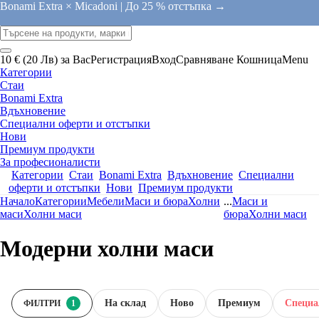
Bonami Extra × Micadoni |
До 25 % отстъпка →
10 € (20 Лв) за Вас
Регистрация
Вход
Сравняване
Кошница
Menu
Категории
Стаи
Bonami Extra
Вдъхновение
Специални оферти и отстъпки
Нови
Премиум продукти
За професионалисти
Категории
Стаи
Bonami Extra
Вдъхновение
Специални
оферти и отстъпки
Нови
Премиум продукти
Начало
Категории
Мебели
Маси и бюра
Холни
...
Маси и
маси
Холни маси
бюра
Холни маси
Модерни холни маси
На склад
Новo
Премиум
Специа
ФИЛТРИ
1