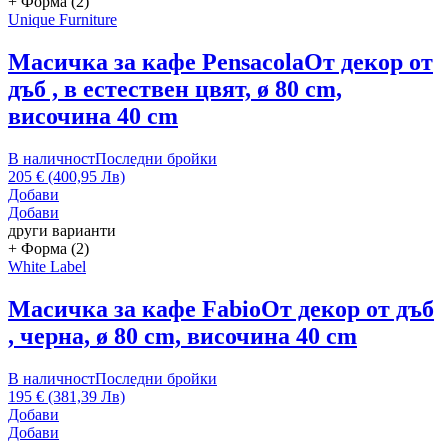
+ Форма (2)
Unique Furniture
Масичка за кафе Pensacola
От декор от
дъб , в естествен цвят, ø 80 cm,
височина 40 cm
В наличност
Последни бройки
205 € (400,95 Лв)
Добави
Добави
други варианти
+ Форма (2)
White Label
Масичка за кафе Fabio
От декор от дъб
, черна, ø 80 cm, височина 40 cm
В наличност
Последни бройки
195 € (381,39 Лв)
Добави
Добави