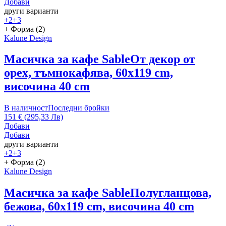
Добави
други варианти
+2
+3
+ Форма (2)
Kalune Design
Масичка за кафе Sable
От декор от
орех, тъмнокафява, 60x119 cm,
височина 40 cm
В наличност
Последни бройки
151 € (295,33 Лв)
Добави
Добави
други варианти
+2
+3
+ Форма (2)
Kalune Design
Масичка за кафе Sable
Полугланцова,
бежова, 60x119 cm, височина 40 cm