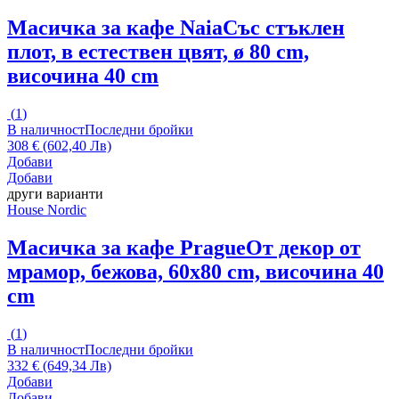
Масичка за кафе Naia
Със стъклен
плот, в естествен цвят, ø 80 cm,
височина 40 cm
(
1
)
В наличност
Последни бройки
308 € (602,40 Лв)
Добави
Добави
други варианти
House Nordic
Масичка за кафе Prague
От декор от
мрамор, бежова, 60x80 cm, височина 40
cm
(
1
)
В наличност
Последни бройки
332 € (649,34 Лв)
Добави
Добави