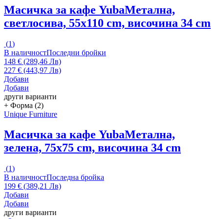
Масичка за кафе Yuba
Метална,
светлосива, 55x110 cm, височина 34 cm
(
1
)
В наличност
Последни бройки
148 € (289,46 Лв)
227 € (443,97 Лв)
Добави
Добави
други варианти
+ Форма (2)
Unique Furniture
Масичка за кафе Yuba
Метална,
зелена, 75x75 cm, височина 34 cm
(
1
)
В наличност
Последна бройка
199 € (389,21 Лв)
Добави
Добави
други варианти