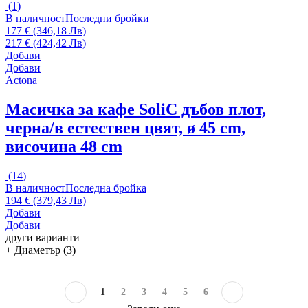
(
1
)
В наличност
Последни бройки
177 € (346,18 Лв)
217 € (424,42 Лв)
Добави
Добави
Actona
Масичка за кафе Soli
С дъбов плот,
черна/в естествен цвят, ø 45 cm,
височина 48 cm
(
14
)
В наличност
Последна бройка
194 € (379,43 Лв)
Добави
Добави
други варианти
+ Диаметър (3)
1
2
3
4
5
6