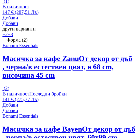
(
1
)
В наличност
147 € (287,51 Лв)
Добави
Добави
други варианти
+2
+3
+ Форма (2)
Bonami Essentials
Масичка за кафе Zanu
От декор от дъб
, черна/в естествен цвят, ø 68 cm,
височина 45 cm
(
2
)
В наличност
Последни бройки
141 € (275,77 Лв)
Добави
Добави
Bonami Essentials
Масичка за кафе Bayen
От декор от дъб
, черна/в естествен цвят, 60x99 cm,