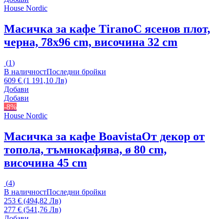
House Nordic
Масичка за кафе Tirano
С ясенов плот,
черна, 78x96 cm, височина 32 cm
(
1
)
В наличност
Последни бройки
609 € (1 191,10 Лв)
Добави
Добави
-8%
House Nordic
Масичка за кафе Boavista
От декор от
топола, тъмнокафява, ø 80 cm,
височина 45 cm
(
4
)
В наличност
Последни бройки
253 € (494,82 Лв)
277 € (541,76 Лв)
Добави