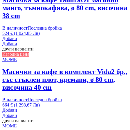
манго, тъмнокафява, ø 80 cm, височина
38 cm
В наличност
Последна бройка
524 € (1 024,85 Лв)
Добави
Добави
други варианти
Изгодна цена
MOME
Масички за кафе в комплект Vida
2 бр.,
със стъклен плот, кремави, ø 80 cm,
височина 40 cm
В наличност
Последна бройка
664 € (1 298,67 Лв)
Добави
Добави
други варианти
MOME