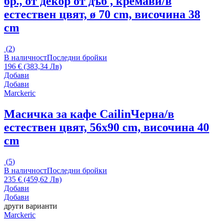
бр., от декор от дъб , кремави/в
естествен цвят, ø 70 cm, височина 38
cm
(
2
)
В наличност
Последни бройки
196 € (383,34 Лв)
Добави
Добави
Marckeric
Масичка за кафе Cailin
Черна/в
естествен цвят, 56x90 cm, височина 40
cm
(
5
)
В наличност
Последни бройки
235 € (459,62 Лв)
Добави
Добави
други варианти
Marckeric