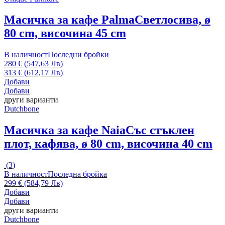
Масичка за кафе Palma
Светлосива, ø
80 cm, височина 45 cm
В наличност
Последни бройки
280 € (547,63 Лв)
313 € (612,17 Лв)
Добави
Добави
други варианти
Dutchbone
Масичка за кафе Naia
Със стъклен
плот, кафява, ø 80 cm, височина 40 cm
(
3
)
В наличност
Последна бройка
299 € (584,79 Лв)
Добави
Добави
други варианти
Dutchbone