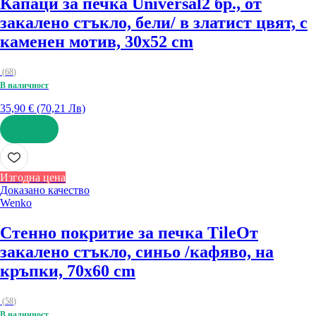
Капаци за печка Universal
2 бр., от
закалено стъкло, бели/ в златист цвят, с
каменен мотив, 30x52 cm
(
68
)
В наличност
35,90 € (70,21 Лв)
ДОБАВИ
Изгодна цена
Доказано качество
Wenko
Стенно покритие за печка Tile
От
закалено стъкло, синьо /кафяво, на
кръпки, 70x60 cm
(
58
)
В наличност