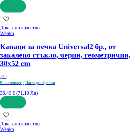
ДОБАВИ
Доказано качество
Wenko
Капаци за печка Universal
2 бр., от
закалено стъкло, черни, геометрични,
30x52 cm
(
31
)
В наличност
Последни бройки
36,40 € (71,19 Лв)
ДОБАВИ
Доказано качество
Wenko