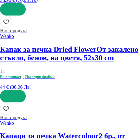
38,90 € (76,08 Лв)
ДОБАВИ
Нов продукт
Wenko
Капак за печка Dried Flower
От закалено
стъкло, бежов, на цветя, 52x30 cm
(
1
)
В наличност
Последни бройки
44 € (86,06 Лв)
ДОБАВИ
Нов продукт
Wenko
Капаци за печка Watercolour
2 бр., от