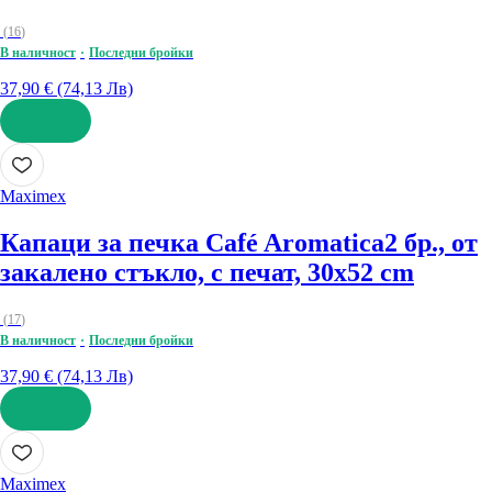
(
16
)
В наличност
Последни бройки
37,90 € (74,13 Лв)
ДОБАВИ
Maximex
Капаци за печка Café Aromatica
2 бр., от
закалено стъкло, с печат, 30x52 cm
(
17
)
В наличност
Последни бройки
37,90 € (74,13 Лв)
ДОБАВИ
Maximex