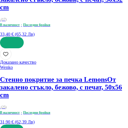
cm
(
17
)
В наличност
Последни бройки
33,40 € (65,32 Лв)
ДОБАВИ
Доказано качество
Wenko
Стенно покритие за печка Lemons
От
закалено стъкло, бежово, с печат, 50x56
cm
(
25
)
В наличност
Последни бройки
31,90 € (62,39 Лв)