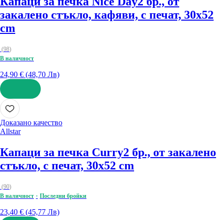
Капаци за печка Nice Day
2 бр., от
закалено стъкло, кафяви, с печат, 30x52
cm
(
98
)
В наличност
24,90 € (48,70 Лв)
ДОБАВИ
Доказано качество
Allstar
Капаци за печка Curry
2 бр., от закалено
стъкло, с печат, 30x52 cm
(
90
)
В наличност
Последни бройки
23,40 € (45,77 Лв)