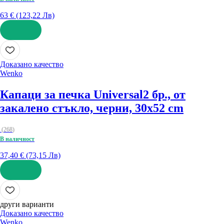
63 € (123,22 Лв)
ДОБАВИ
Доказано качество
Wenko
Капаци за печка Universal
2 бр., от
закалено стъкло, черни, 30x52 cm
(
268
)
В наличност
37,40 € (73,15 Лв)
ДОБАВИ
други варианти
Доказано качество
Wenko