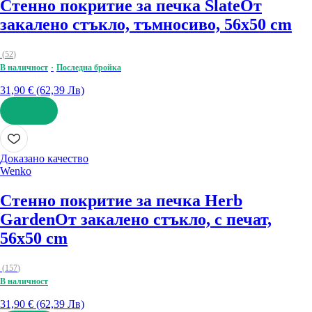
Стенно покритие за печка Slate
От
закалено стъкло, тъмносиво, 56x50 cm
(
52
)
В наличност
Последна бройка
31,90 € (62,39 Лв)
ДОБАВИ
Доказано качество
Wenko
Стенно покритие за печка Herb
Garden
От закалено стъкло, с печат,
56x50 cm
(
157
)
В наличност
31,90 € (62,39 Лв)