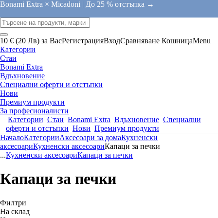
Bonami Extra × Micadoni |
До 25 % отстъпка →
10 € (20 Лв) за Вас
Регистрация
Вход
Сравняване
Кошница
Menu
Категории
Стаи
Bonami Extra
Вдъхновение
Специални оферти и отстъпки
Нови
Премиум продукти
За професионалисти
Категории
Стаи
Bonami Extra
Вдъхновение
Специални
оферти и отстъпки
Нови
Премиум продукти
Начало
Категории
Аксесоари за дома
Кухненски
аксесоари
Кухненски аксесоари
Капаци за печки
...
Кухненски аксесоари
Капаци за печки
Капаци за печки
Филтри
На склад