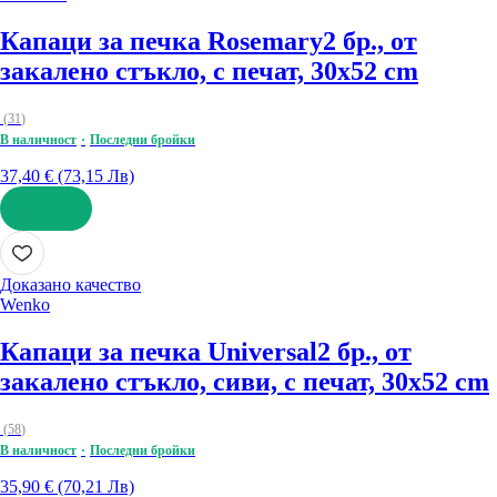
Капаци за печка Rosemary
2 бр., от
закалено стъкло, с печат, 30x52 cm
(
31
)
В наличност
Последни бройки
37,40 € (73,15 Лв)
ДОБАВИ
Доказано качество
Wenko
Капаци за печка Universal
2 бр., от
закалено стъкло, сиви, с печат, 30x52 cm
(
58
)
В наличност
Последни бройки
35,90 € (70,21 Лв)