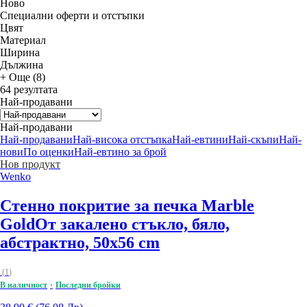
Новo
Специални оферти и отстъпки
Цвят
Материал
Ширина
Дължина
+ Още (8)
64 резултата
Най-продавани
Най-продавани
Най-продавани
Най-висока отстъпка
Най-евтини
Най-скъпи
Най-
нови
По оценки
Най-евтино за брой
Нов продукт
Wenko
Стенно покритие за печка Marble
Gold
От закалено стъкло, бяло,
абстрактно, 50x56 cm
(
1
)
В наличност
Последни бройки