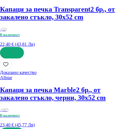
Капаци за печка Transparent
2 бр., от
закалено стъкло, 30x52 cm
(
52
)
В наличност
22,40 € (43,81 Лв)
ДОБАВИ
Доказано качество
Allstar
Капаци за печка Marble
2 бр., от
закалено стъкло, черни, 30x52 cm
(
197
)
В наличност
23,40 € (45,77 Лв)