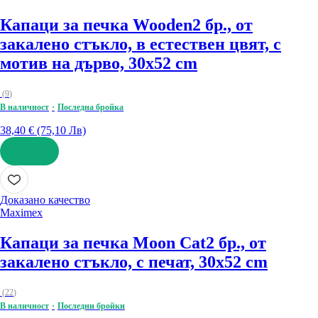
Капаци за печка Wooden
2 бр., от
закалено стъкло, в естествен цвят, с
мотив на дърво, 30x52 cm
(
9
)
В наличност
Последна бройка
38,40 € (75,10 Лв)
ДОБАВИ
Доказано качество
Maximex
Капаци за печка Moon Cat
2 бр., от
закалено стъкло, с печат, 30x52 cm
(
22
)
В наличност
Последни бройки