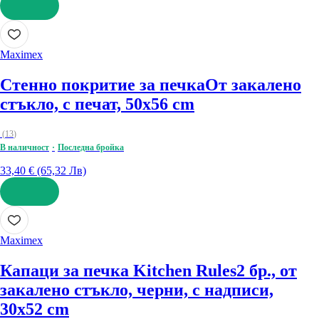
ДОБАВИ
Maximex
Стенно покритие за печка
От закалено
стъкло, с печат, 50x56 cm
(
13
)
В наличност
Последна бройка
33,40 € (65,32 Лв)
ДОБАВИ
Maximex
Капаци за печка Kitchen Rules
2 бр., от
закалено стъкло, черни, с надписи,
30x52 cm