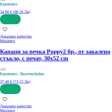
В наличност
34,90 € (68,26 Лв)
ДОБАВИ
Доказано качество
Maximex
Капаци за печка Poppy
2 бр., от закалено
стъкло, с печат, 30x52 cm
(
43
)
В наличност
Последни бройки
37,40 € (73,15 Лв)
ДОБАВИ
Доказано качество
Maximex