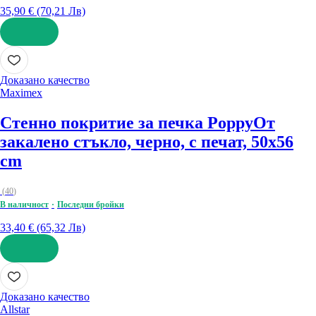
35,90 € (70,21 Лв)
ДОБАВИ
Доказано качество
Maximex
Стенно покритие за печка Poppy
От
закалено стъкло, черно, с печат, 50x56
cm
(
40
)
В наличност
Последни бройки
33,40 € (65,32 Лв)
ДОБАВИ
Доказано качество
Allstar