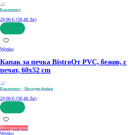
(
2
)
В наличност
29,90 € (58,48 Лв)
ДОБАВИ
Wenko
Капак за печка Bistro
От PVC, бежов, с
печат, 60x52 cm
(
1
)
В наличност
Последни бройки
29,90 € (58,48 Лв)
ДОБАВИ
Изгодна цена
Wenko