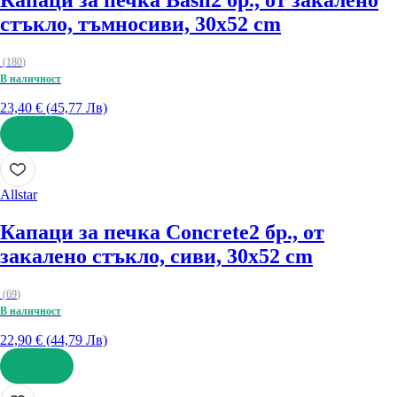
Капаци за печка Basil
2 бр., от закалено
стъкло, тъмносиви, 30x52 cm
(
180
)
В наличност
23,40 € (45,77 Лв)
ДОБАВИ
Allstar
Капаци за печка Concrete
2 бр., от
закалено стъкло, сиви, 30x52 cm
(
69
)
В наличност
22,90 € (44,79 Лв)
ДОБАВИ