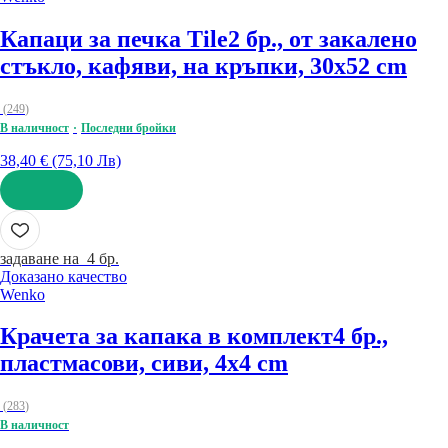
Капаци за печка Tile
2 бр., от закалено
стъкло, кафяви, на кръпки, 30x52 cm
(
249
)
В наличност
Последни бройки
38,40 € (75,10 Лв)
ДОБАВИ
задаване на 4 бр.
Доказано качество
Wenko
Крачета за капака в комплект
4 бр.,
пластмасови, сиви, 4x4 cm
(
283
)
В наличност