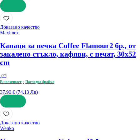
ДОБАВИ
Доказано качество
Maximex
Капаци за печка Coffee Flamour
2 бр., от
закалено стъкло, кафяви, с печат, 30x52
cm
(
27
)
В наличност
Последна бройка
37,90 € (74,13 Лв)
ДОБАВИ
Доказано качество
Wenko