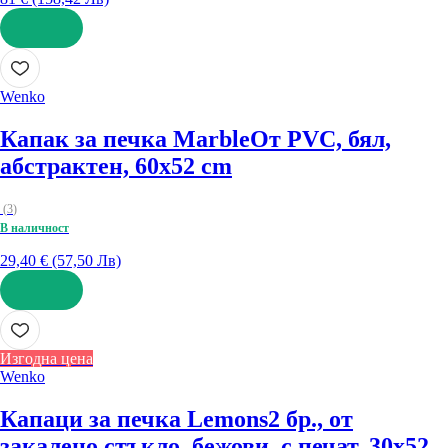
ДОБАВИ
Wenko
Капак за печка Marble
От PVC, бял,
абстрактен, 60x52 cm
(
3
)
В наличност
29,40 € (57,50 Лв)
ДОБАВИ
Изгодна цена
Wenko
Капаци за печка Lemons
2 бр., от
закалено стъкло, бежови, с печат, 30x52