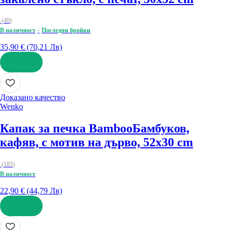
(
49
)
В наличност
Последни бройки
35,90 € (70,21 Лв)
ДОБАВИ
Доказано качество
Wenko
Капак за печка Bamboo
Бамбуков,
кафяв, с мотив на дърво, 52x30 cm
(
185
)
В наличност
22,90 € (44,79 Лв)
ДОБАВИ