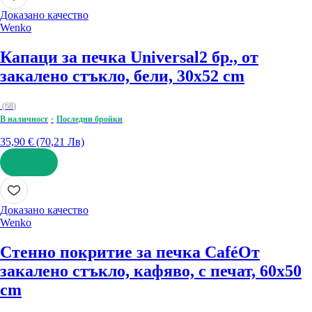
Доказано качество
Wenko
Капаци за печка Universal
2 бр., от
закалено стъкло, бели, 30x52 cm
(
68
)
В наличност
Последни бройки
35,90 € (70,21 Лв)
ДОБАВИ
Доказано качество
Wenko
Стенно покритие за печка Café
От
закалено стъкло, кафяво, с печат, 60x50
cm