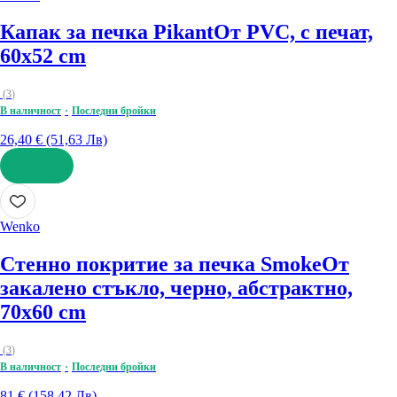
Капак за печка Pikant
От PVC, с печат,
60x52 cm
(
3
)
В наличност
Последни бройки
26,40 € (51,63 Лв)
ДОБАВИ
Wenko
Стенно покритие за печка Smoke
От
закалено стъкло, черно, абстрактно,
70x60 cm
(
3
)
В наличност
Последни бройки
81 € (158,42 Лв)