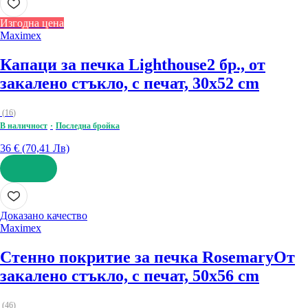
Изгодна цена
Maximex
Капаци за печка Lighthouse
2 бр., от
закалено стъкло, с печат, 30x52 cm
(
16
)
В наличност
Последна бройка
36 € (70,41 Лв)
ДОБАВИ
Доказано качество
Maximex
Стенно покритие за печка Rosemary
От
закалено стъкло, с печат, 50x56 cm
(
46
)