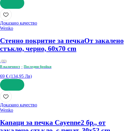
ДОБАВИ
Доказано качество
Wenko
Стенно покритие за печка
От закалено
стъкло, черно, 60x70 cm
(
80
)
В наличност
Последни бройки
69 € (134,95 Лв)
ДОБАВИ
Доказано качество
Wenko
Капаци за печка Cayenne
2 бр., от
закалено стъкло, с печат, 30x52 cm